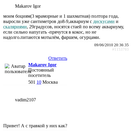
Makarov Igor
моим боциям(3 мраморные и 1 шахматная) полтора года,
выросли уже сантиметров до8-9,аквариум с
дискусами
и
скаляриями
, 29градусов, носятся стаей по всему аквариуму,
если сильно напугать -прячутся в кокос, но не
надолго.питаются мотылём, фаршем, огурцами.
09/06/2010 20:36:35
#1153793
Ответить
Makarov Igor
Постоянный
посетитель
501
10
Москва
vadim2107
Привет! А с травкой у них как?