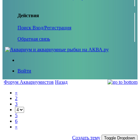
Действия
Поиск
Вход/Регистрация
Обратная связь
Войти
Форум Аквариумистов
Назад
«
2
3
5
6
»
Создать тему
Toggle Dropdown