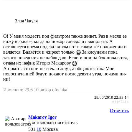
Злая Чжуля
О! У меня модеста под фильтром также живет. Раз в месяц ее
вижу в аквасе, когда на пожор соизволит выползти. А
оставшееся время под фильтром вот в таком же положении и
валяется. Валяется и жиреет только
За клоунами пока
такого поведения не наблюдаю. Если и они на бок повалятся,
отдам их нафик Игорю Макарову
А цокот - это они не стекло жрут, а общаются так. Мои
повоспитанней будут, цокают после девяти утра, ночами ни-
ни!
Изменено 29.6.10 автор ofochka
29/06/2010 22:33:14
#1167414
Ответить
Makarov Igor
Постоянный посетитель
501
10
Москва