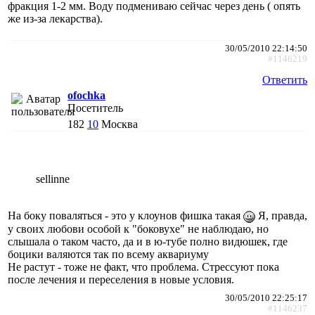
фракция 1-2 мм. Воду подмениваю сейчас через день ( опять
же из-за лекарства).
30/05/2010 22:14:50
#1146219
Ответить
ofochka
Посетитель
182
10
Москва
sellinne
На боку поваляться - это у клоунов фишка такая
Я, правда,
у своих любови особой к "боковухе" не наблюдаю, но
слышала о таком часто, да и в ю-тубе полно видюшек, где
боцики валяются так по всему аквариуму
Не растут - тоже не факт, что проблема. Стрессуют пока
после лечения и переселения в новые условия.
30/05/2010 22:25:17
#1146237