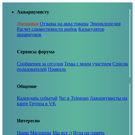
Аквариумисту
Дневники
Отзывы на аква товары
Энциклопедия
Расчет совместимости рыбок
Калькулятор
аквариумов
Сервисы форума
Сообщения за сегодня
Темы с моим участием
Список
пользователей
Правила
Общение
Календарь событий
Чат в Telegram
Аквариумисты на
карте
Группа в VK
Интересно
Наши Магазины
Мы все :)
Игра на память