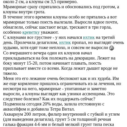
около 2 см, а клоуны см 3,5 примерно.
Мраморные сразу спрятались и обосновались под гротом, а
клоуны внутри грота.
В течение этого времени клоуны особо не прятались а вот
мраморные только поесть вылезали. Выросли вдвое почти,
обнаглели, сейчас шастают везде, трескают в три горла,
особенно
креветку
уважают.
С клоунами все грустнее - у них начался
ихтик
на третий
день. Пролечила делагилом,
ихтик
пропал, но выглядят очень
худыми, хотя едят тоже неплохо, и совсем не выросли
Со вчерашнего вечера один их клоунов начал
прикладываться на бок полежать на декорации. Лежит на
боку минут 15-20, потом начинает плавать, поесть
приплывает вместе со всеми. Когда лежит дышит вроде не
тяжело.
Меня это его лежание очень беспокоит как и их худоба. Им
же еще кормление пришлось ограничивать из-за лечения, но
несмотря на него, мраморные - упитанные и заметно
выросли, а клоуны выглядят как узники ассвенцима. Это
следствие болезни? Как их поддержать сейчас?
Подменила сегодня 20% воды, залила отстоянную с
аквасейфом и добавила Тетра Витал.
Аквариум 200 литров, фильтр внутренний с губкой и углем
(для выведения делагила), грунт 5 см толщиной речная
галька фракция 4-6 мм и белый мелкий грунт типа песка