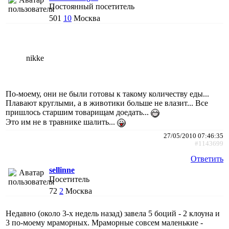
Постоянный посетитель
501
10
Москва
nikke
По-моему, они не были готовы к такому количеству еды...
Плавают круглыми, а в животики больше не влазит... Все
пришлось старшим товарищам доедать...
Это им не в травнике шалить...
27/05/2010 07:46:35
#1143699
Ответить
sellinne
Посетитель
72
2
Москва
Недавно (около 3-х недель назад) завела 5 боций - 2 клоуна и
3 по-моему мраморных. Мраморные совсем маленькие -