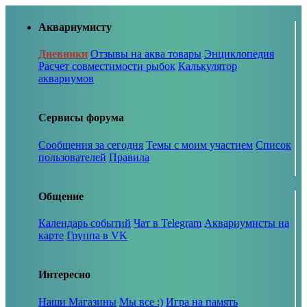
Аквариумисту
Дневники
Отзывы на аква товары
Энциклопедия
Расчет совместимости рыбок
Калькулятор
аквариумов
Сервисы форума
Сообщения за сегодня
Темы с моим участием
Список
пользователей
Правила
Общение
Календарь событий
Чат в Telegram
Аквариумисты на
карте
Группа в VK
Интересно
Наши Магазины
Мы все :)
Игра на память