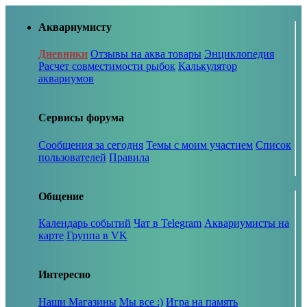
Аквариумисту
Дневники
Отзывы на аква товары
Энциклопедия
Расчет совместимости рыбок
Калькулятор
аквариумов
Сервисы форума
Сообщения за сегодня
Темы с моим участием
Список
пользователей
Правила
Общение
Календарь событий
Чат в Telegram
Аквариумисты на
карте
Группа в VK
Интересно
Наши Магазины
Мы все :)
Игра на память