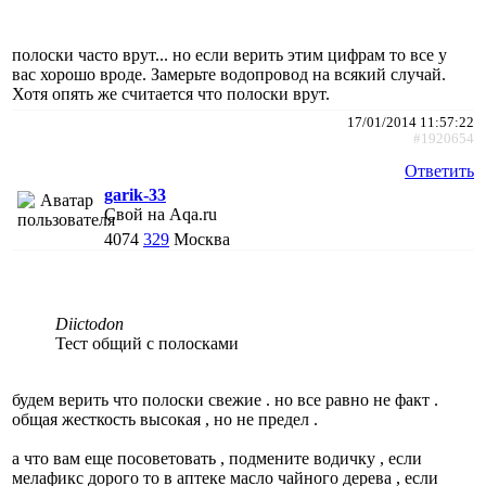
полоски часто врут... но если верить этим цифрам то все у
вас хорошо вроде. Замерьте водопровод на всякий случай.
Хотя опять же считается что полоски врут.
17/01/2014 11:57:22
#1920654
Ответить
garik-33
Свой на Aqa.ru
4074
329
Москва
Diictodon
Тест общий с полосками
будем верить что полоски свежие . но все равно не факт .
общая жесткость высокая , но не предел .
а что вам еще посоветовать , подмените водичку , если
мелафикс дорого то в аптеке масло чайного дерева , если