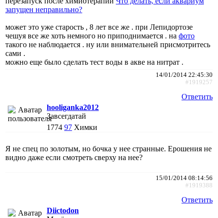
перезапуск после химиотерапии
Что делать, если аквариум
запущен неправильно?
может это уже старость , 8 лет все же . при Лепидортозе
чешуя все же хоть немного но приподнимается . на
фото
такого не наблюдается . ну или внимательней присмотритесь
сами .
можно еще было сделать тест воды в акве на нитрат .
14/01/2014 22:45:30
#1919257
Ответить
hooliganka2012
Завсегдатай
1774
97
Химки
Я не спец по золотым, но бочка у нее странные. Ерошения не
видно даже если смотреть сверху на нее?
15/01/2014 08:14:56
#1919388
Ответить
Diictodon