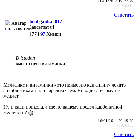
16/01/2014 19:27:29
#1920314
Ответить
hooliganka2012
Завсегдатай
1774
97
Химки
Diictodon
вместо него витаминки
Мелафикс и витаминки - это примерно как ангину лечить
антибиотиками или горячим чаем. Но одно другому не
мешает.
Ну и ради прикола, а где по вашему предел карбонатной
жесткости?
16/01/2014 20:49:29
#1920353
Ответить