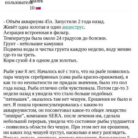
Малёк
10
- Объём аквариума 45л. Запустили 2 года назад.
Живёт одна золотая и один
анциструс
.
Аеэрация встроенная в фильтр.
Температура была около 24 градусов до болезни.
Грунт - небольшие камушки
Подмена воды и чистка грунта каждую неделю, воду меняю
где-то на треть.
Корм сухой 4 в одном для золотых.
Рыбе уже 8 лет. Началось всё с того, что на рыбе появились
пара чешуек серебрянных (сама рыба красно-оранжевая), я
как то по неопытности не придала значения, было это пол
года назад. Рыба отлично себя чувствовала. Потом где-то 3
недели назад я увидела что стало больше подобных
"пятнышек", оказалось там нет чешуек. Ерошения не было и
нет. Я пошла проконсультировалась с каким-то
аквариумистом, он посоветовал какое-то общее лекарство
"omnipur", компании SERA. после лечения им, сделала
небольшой перерыв, увидела что состояние рыбы ухудшается
- появились области без чешуи. При этом нет ни ерошения,
ни каких под чешуей пустул, насколько я могу разглядеть.
Читала, читала, смотрела, решила пролечить бициллином-5.