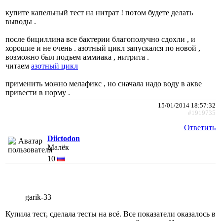
купите капельный тест на нитрат ! потом будете делать
выводы .
после бициллина все бактерии благополучно сдохли , и
хорошие и не очень . азотный цикл запускался по новой ,
возможно был подъем аммиака , нитрита .
читаем
азотный цикл
применить можно мелафикс , но сначала надо воду в акве
привести в норму .
15/01/2014 18:57:32
#1919735
Ответить
Diictodon
Малёк
10
garik-33
Купила тест, сделала тесты на всё. Все показатели оказалось в