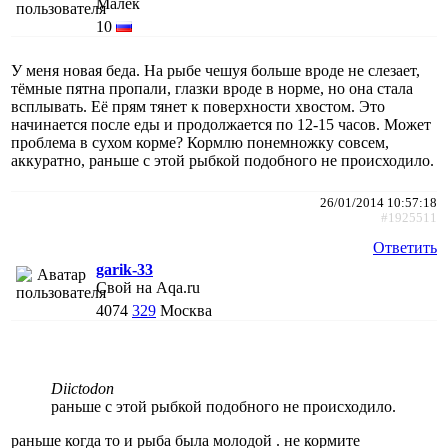
Малёк
10
У меня новая беда. На рыбе чешуя больше вроде не слезает,
тёмные пятна пропали, глазки вроде в норме, но она стала
всплывать. Её прям тянет к поверхности хвостом. Это
начинается после еды и продолжается по 12-15 часов. Может
проблема в сухом корме? Кормлю понемножку совсем,
аккуратно, раньше с этой рыбкой подобного не происходило.
26/01/2014 10:57:18
#1925511
Ответить
garik-33
Свой на Aqa.ru
4074
329
Москва
Diictodon
раньше с этой рыбкой подобного не происходило.
раньше когда то и рыба была молодой . не кормите