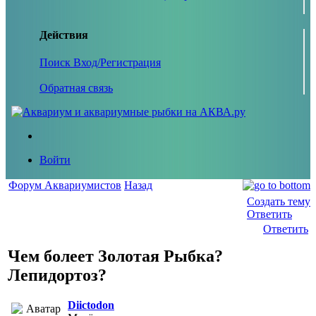
Действия
Поиск
Вход/Регистрация
Обратная связь
Войти
Форум Аквариумистов
Назад
Создать тему
Ответить
Ответить
Чем болеет Золотая Рыбка?
Лепидортоз?
Diictodon