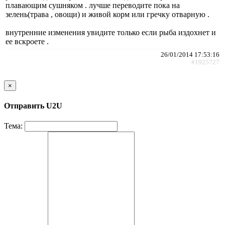
плавающим сушняком . лучше переводите пока на
зелень(трава , овощи) и живой корм или гречку отварную .
внутренние изменения увидите только если рыба издохнет и
ее вскроете .
26/01/2014 17:53:16
#1925727
×
Отправить U2U
Тема: