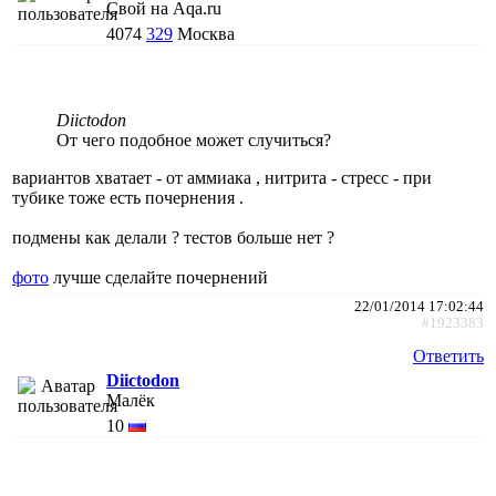
Свой на Aqa.ru
4074
329
Москва
Diictodon
От чего подобное может случиться?
вариантов хватает - от аммиака , нитрита - стресс - при
тубике тоже есть почернения .
подмены как делали ? тестов больше нет ?
фото
лучше сделайте почернений
22/01/2014 17:02:44
#1923383
Ответить
Diictodon
Малёк
10