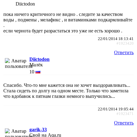
Diictodon
пока ничего критичного не видно . следите за качеством
воды , подмены , мелафикс , и витаминками подкармливайте
.
если чернота будет разрастаться это уже не есть хорошо .
22/01/2014 18:13:41
#1923420
Ответить
Diictodon
Малёк
10
Спасибо. Что-то мне кажется она не хочет выздоравливать...
Стала сидеть по долгу на одном месте. Только что заметила
что вдобавок к пятнам глазки немного выпучились...
22/01/2014 19:05:44
#1923471
Ответить
garik-33
Свой на Aqa.ru