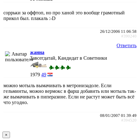
соррьки за оффтоп, но про ханой это вообще грамотный
прикол был. плакаль :-D
26/12/2006 11:06:58
#390240
Ответить
жанна
Завсегдатай, Кандидат в Советники
1979
49
можно мотыль вымачивать в метронизадоле. Если
гельминты, можно вермокс в фарш добавить или мотыль так-
же вымачивать в пиперазине. Если не растут может быть всё
что угодно.
08/01/2007 01:39:49
#394520
×