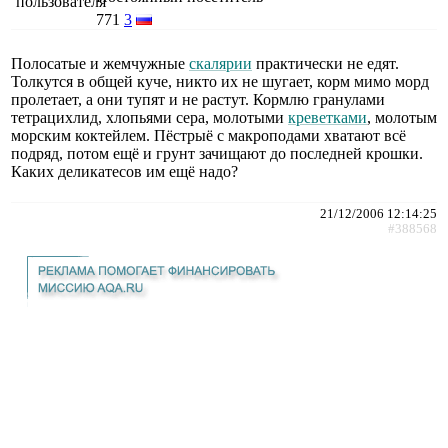
771
3
Полосатые и жемчужные
скалярии
практически не едят.
Толкутся в общей куче, никто их не шугает, корм мимо морд
пролетает, а они тупят и не растут. Кормлю гранулами
тетрацихлид, хлопьями сера, молотыми
креветками
, молотым
морским коктейлем. Пёстрыё с макроподами хватают всё
подряд, потом ещё и грунт зачищают до последней крошки.
Каких деликатесов им ещё надо?
21/12/2006 12:14:25
#388568