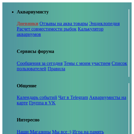
Аквариумисту
Дневники
Отзывы на аква товары
Энциклопедия
Расчет совместимости рыбок
Калькулятор
аквариумов
Сервисы форума
Сообщения за сегодня
Темы с моим участием
Список
пользователей
Правила
Общение
Календарь событий
Чат в Telegram
Аквариумисты на
карте
Группа в VK
Интересно
Наши Магазины
Мы все :)
Игра на память