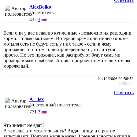
Ответить
AlexBoiko
Посетитель
432
3
Если они у вас недавно купленные - возможно их разводчик
кормил только мотылем. И первое время они ничего кроме
мотыля есть не будут, есть у них такое - если к чему
привыкли то потом то ли привереничают, то ли тупят
просто. Но это проходит, как распробуют будут самыми
прожорливыми рыбами. А пока попробуйте мотыль хотя бы
мороженый.
21/12/2006 20:58:58
#388784
Ответить
A__lex
Постоянный посетитель
771
3
Что значит не едят?
А что ещё это может значить? Видят пищу, а в рот не
запихивают. Полтора месяца назад 3 разновидности купил в