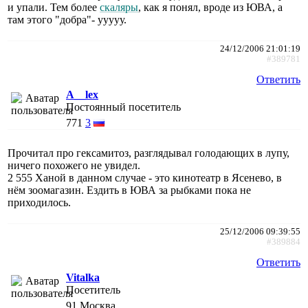
и упали. Тем более
скаляры
, как я понял, вроде из ЮВА, а
там этого "добра"- ууууу.
24/12/2006 21:01:19
#389781
Ответить
A__lex
Постоянный посетитель
771
3
Прочитал про гексамитоз, разглядывал голодающих в лупу,
ничего похожего не увидел.
2 555 Ханой в данном случае - это кинотеатр в Ясенево, в
нём зоомагазин. Ездить в ЮВА за рыбками пока не
приходилось.
25/12/2006 09:39:55
#389884
Ответить
Vitalka
Посетитель
91
Москва