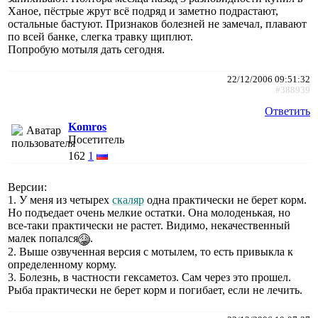
Ханое, пёстрые жрут всё подряд и заметно подрастают,
остальные бастуют. Признаков болезней не замечал, плавают
по всей банке, слегка травку щиплют.
Попробую мотыля дать сегодня.
22/12/2006 09:51:32
#388939
Ответить
Komros
Посетитель
162
1
Версии:
1. У меня из четырех
скаляр
одна практически не берет корм.
Но подъедает очень мелкие остатки. Она молоденькая, но
все-таки практически не растет. Видимо, некачественный
малек попался
.
2. Выше озвученная версия с мотылем, то есть привыкла к
определенному корму.
3. Болезнь, в частности гексаметоз. Сам через это прошел.
Рыба практически не берет корм и погибает, если не лечить.