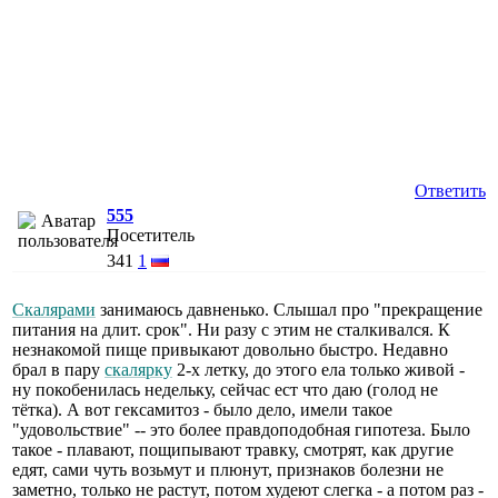
Ответить
555
Посетитель
341
1
Скалярами
занимаюсь давненько. Слышал про "прекращение
питания на длит. срок". Ни разу с этим не сталкивался. К
незнакомой пище привыкают довольно быстро. Недавно
брал в пару
скалярку
2-х летку, до этого ела только живой -
ну покобенилась недельку, сейчас ест что даю (голод не
тётка). А вот гексамитоз - было дело, имели такое
"удовольствие" -- это более правдоподобная гипотеза. Было
такое - плавают, пощипывают травку, смотрят, как другие
едят, сами чуть возьмут и плюнут, признаков болезни не
заметно, только не растут, потом худеют слегка - а потом раз -