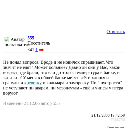
Ответить
555
Посетитель
341
1
Не понял вопроса. Вроде и не новичок спрашивает. Что
значит не едят? Может больные? Давно ли они у Вас, какой
возраст, где брали, что ели до этого, температура в банке, и
т.д и т.п.? У меня в общей банке метут всё: и хлопья и
гранулы и
креветку
и кальмара и заморозку. По "шустрости"
не уступают ни акарам, ни мезонаутам - ещё и чипсы у птера
воруют.
Изменено 21.12.06 автор 555
21/12/2006 19:42:58
#388756