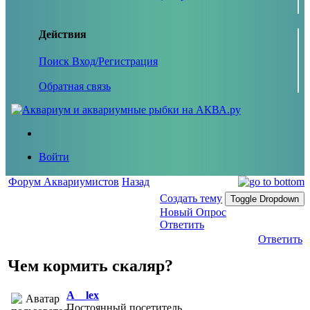
Действия
Поиск
Вход/Регистрация
Обратная связь
Войти
Форум Аквариумистов
Назад
Создать тему
Toggle Dropdown
Новый Опрос
Ответить
Ответить
Чем кормить скаляр?
A__lex
Постоянный посетитель