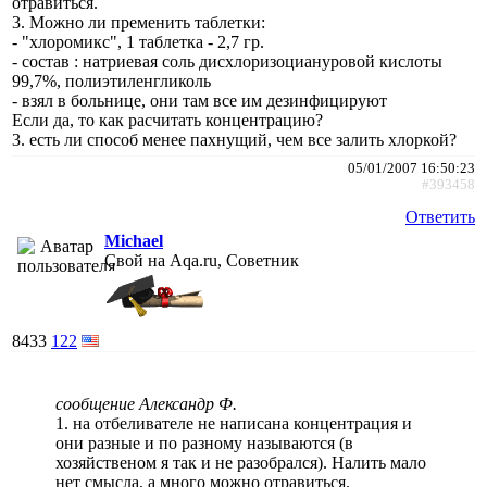
отравиться.
3. Можно ли пременить таблетки:
- "хлоромикс", 1 таблетка - 2,7 гр.
- состав : натриевая соль дисхлоризоциануровой кислоты
99,7%, полиэтиленгликоль
- взял в больнице, они там все им дезинфицируют
Если да, то как расчитать концентрацию?
3. есть ли способ менее пахнущий, чем все залить хлоркой?
05/01/2007 16:50:23
#393458
Ответить
Michael
Свой на Aqa.ru, Советник
8433
122
сообщение Александр Ф.
1. на отбеливателе не написана концентрация и
они разные и по разному называются (в
хозяйственом я так и не разобрался). Налить мало
нет смысла, а много можно отравиться.