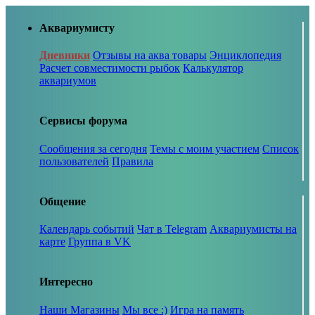
Аквариумисту
Дневники
Отзывы на аква товары
Энциклопедия
Расчет совместимости рыбок
Калькулятор
аквариумов
Сервисы форума
Сообщения за сегодня
Темы с моим участием
Список
пользователей
Правила
Общение
Календарь событий
Чат в Telegram
Аквариумисты на
карте
Группа в VK
Интересно
Наши Магазины
Мы все :)
Игра на память