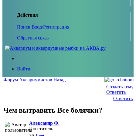
Действия
Поиск
Вход/Регистрация
Обратная связь
Войти
Форум Аквариумистов
Назад
Создать тему
Ответить
Ответить
Чем вытравить Все болячки?
Александр Ф.
Посетитель
76
1