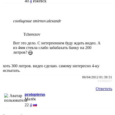
40
4
Ижевск
сообщение smirnov.alexandr
Tcherezov
Вот это дело. С нетерпением буду ждать видео. А
из 4мм стекла слабо забабахать банку на 200
литров?
хоть 300 литров. видео сделаю. самому интересно 4-ку
испытать.
06/04/2012 01:39:51
#1606927
Ответить
protopterus
Малёк
22
4