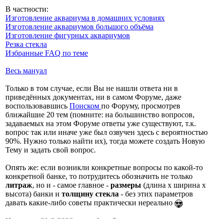
В частности:
Изготовление аквариума в домашних условиях
Изготовление аквариумов большого объёма
Изготовление фигурных аквариумов
Резка стекла
Избранные FAQ по теме
Весь мануал
Только в том случае, если Вы не нашли ответа ни в
приведённых документах, ни в самом Форуме, даже
воспользовавшись
Поиском
по Форуму, просмотрев
ближайшие 20 тем (помните: на большинство вопросов,
задаваемых на этом Форуме ответы уже существуют, т.к.
вопрос так или иначе уже был озвучен здесь с вероятностью
90%. Нужно только найти их), тогда можете создать Новую
Тему и задать свой вопрос.
Опять же: если возникли конкретные вопросы по какой-то
конкретной банке, то потрудитесь обозначить не только
литраж
, но и - самое главное -
размеры
(длина х ширина х
высота) банки и
толщину стекла
- без этих параметров
давать какие-либо советы практически нереально