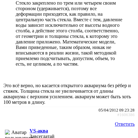
Стекло закреплено по трем или четырем своим
стороном (удерживается), поэтому все
деформации приходятся, как правило, на
центральную часть стекла. Вместе с тем, давление
воды зависит исключительно от высоты водного
столба, а действие этого столба, соответственно,
от геометрии и толщины стекла, к которому это
давление приложено. Математические модели,
Вами приведенные, таким образом, никак не
вписываются в реалии жизни, такой методикой
приемлемо подсчитывать, допустим, объем, то
есть, не целиком, а по частям.
Это всё верно, но касается открытого аквариума без рёбер и
стяжек. Толщина стекла не увеличивается от длины
аквариума с верхним усилением. аквариум может быть хоть
100 метров в длину.
05/04/2012 09:23:28
#1606386
Ответить
VS-аква
Завсегдатай