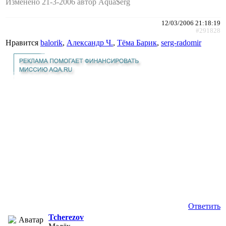
Изменено 21-3-2006 автор Aqua$erg
12/03/2006 21:18:19
#291828
Нравится
balorik
,
Александр Ч.
,
Тёма Барик
,
serg-radomir
Ответить
Tcherezov