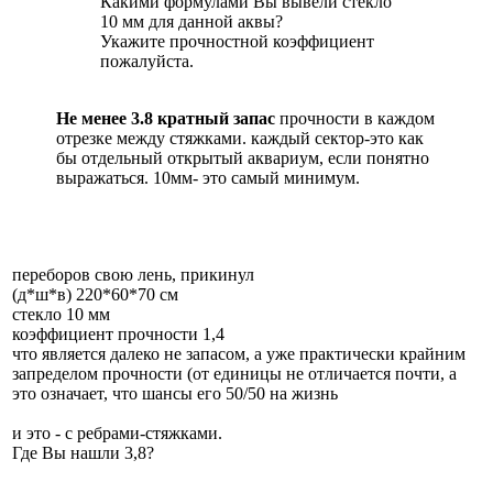
Какими формулами Вы вывели стекло
10 мм для данной аквы?
Укажите прочностной коэффициент
пожалуйста.
Не менее 3.8 кратный запас
прочности в каждом
отрезке между стяжками. каждый сектор-это как
бы отдельный открытый аквариум, если понятно
выражаться. 10мм- это самый минимум.
переборов свою лень, прикинул
(д*ш*в) 220*60*70 см
стекло 10 мм
коэффициент прочности 1,4
что является далеко не запасом, а уже практически крайним
запределом прочности (от единицы не отличается почти, а
это означает, что шансы его 50/50 на жизнь
и это - с ребрами-стяжками.
Где Вы нашли 3,8?