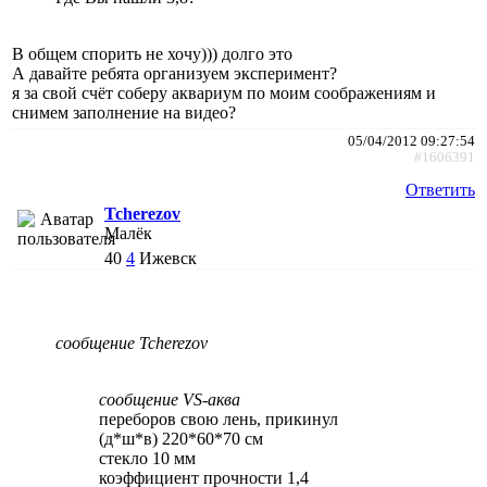
В общем спорить не хочу))) долго это
А давайте ребята организуем эксперимент?
я за свой счёт соберу аквариум по моим соображениям и
снимем заполнение на видео?
05/04/2012 09:27:54
#1606391
Ответить
Tcherezov
Малёк
40
4
Ижевск
сообщение Tcherezov
сообщение VS-аква
переборов свою лень, прикинул
(д*ш*в) 220*60*70 см
стекло 10 мм
коэффициент прочности 1,4