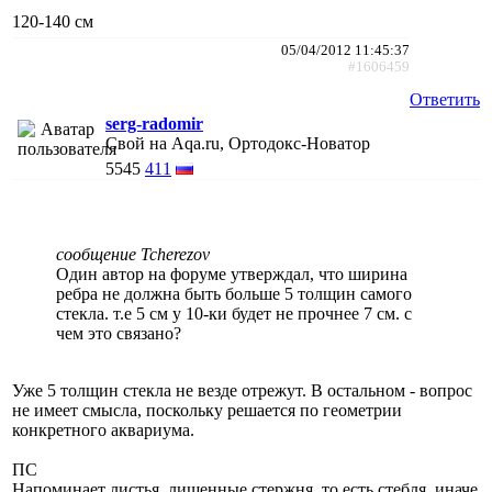
120-140 см
05/04/2012 11:45:37
#1606459
Ответить
serg-radomir
Свой на Aqa.ru, Ортодокс-Новатор
5545
411
сообщение Tcherezov
Один автор на форуме утверждал, что ширина
ребра не должна быть больше 5 толщин самого
стекла. т.е 5 см у 10-ки будет не прочнее 7 см. с
чем это связано?
Уже 5 толщин стекла не везде отрежут. В остальном - вопрос
не имеет смысла, поскольку решается по геометрии
конкретного аквариума.
ПС
Напоминает листья, лишенные стержня, то есть стебля, иначе