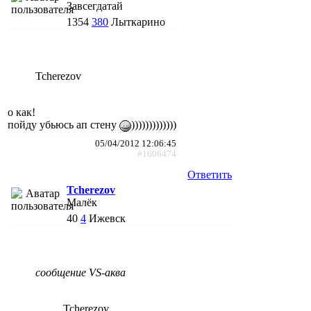
Завсегдатай
1354
380
Лыткарино
Tcherezov
о как!
пойду убьюсь ап стену
)))))))))))))
05/04/2012 12:06:45
#1606474
Ответить
Tcherezov
Малёк
40
4
Ижевск
сообщение VS-аква
Tcherezov