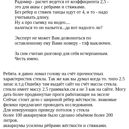
Радомир - расчет ведется от коэффициента 2,5 -
это для аквы с ребрами и стяжками.
Без ребер и стяжек танцы идут от 4, и то - надо
учитывать длину.
Ну а про съемку на видео....
налиться то он нальется...да вот надолго ли?
Эксперт не может Вам дозвониться по
оставленному ему Вами номеру - тлф выключен.
За сим считаю разговор для себя исчерпанным.
Честь имею.
Ребята. я давно ломал голову на счёт прочностных
характеристик стекла. Так же как вы думал когда то. типо 2.5
запас и.т.д Ошибку там выдаёт сайт на счёт массы стекла.
стекло имеет массу 2.5 грамма/кв.см а не 3 как на сайте. Могу
дать более продвинутые проги работающие на экселе
Сейчас стоит дело с шириной рёбер жёсткости. знакомые
физики предлагают проводить исследования.
Для неверующих приведу потолок у стекла
более 100 аквариумов было сделано объёмом более 200
литров.
аквариумы усилены рёбрами жёсткости и стяжками.