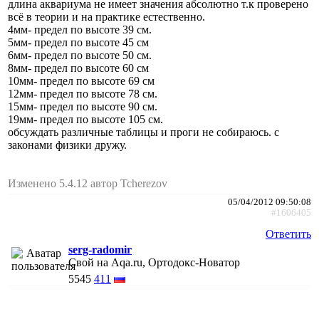
длина аквариума не имеет значения абсолютно т.к проверено
всё в теории и на практике естественно.
4мм- предел по высоте 39 см.
5мм- предел по высоте 45 см
6мм- предел по высоте 50 см.
8мм- предел по высоте 60 см
10мм- предел по высоте 69 см
12мм- предел по высоте 78 см.
15мм- предел по высоте 90 см.
19мм- предел по высоте 105 см.
обсуждать различные таблицы и проги не собираюсь. с
законами физики дружу.
Изменено 5.4.12 автор Tcherezov
05/04/2012 09:50:08
#1606405
Ответить
serg-radomir
Свой на Aqa.ru, Ортодокс-Новатор
5545
411