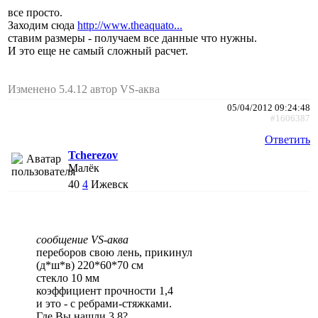
все просто.
Заходим сюда
http://www.theaquato...
ставим размеры - получаем все данные что нужны.
И это еще не самый сложный расчет.
Изменено 5.4.12 автор VS-аква
05/04/2012 09:24:48
#1606387
Ответить
Tcherezov
Малёк
40
4
Ижевск
сообщение VS-аква
переборов свою лень, прикинул
(д*ш*в) 220*60*70 см
стекло 10 мм
коэффициент прочности 1,4
и это - с ребрами-стяжками.
Где Вы нашли 3,8?