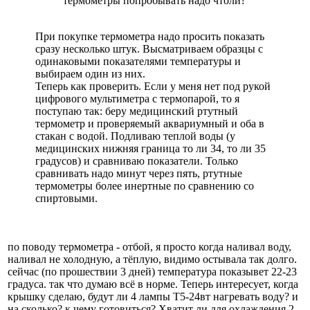
термометры попробывать надо чтоли?
При покупке термометра надо просить показать
сразу несколько штук. Высматриваем образцы с
одинаковыми показателями температуры и
выбираем один из них.
Теперь как проверить. Если у меня нет под рукой
цифрового мультиметра с термопарой, то я
поступаю так: беру медицинский ртутный
термометр и проверяемый аквариумный и оба в
стакан с водой. Подливаю теплой воды (у
медицинских нижняя граница то ли 34, то ли 35
градусов) и сравниваю показатели. Только
сравнивать надо минут через пять, ртутные
термометры более инертные по сравнению со
спиртовыми.
по поводу термометра - отбой, я просто когда наливал воду,
наливал не холодную, а тёплую, видимо остывала так долго.
сейчас (по прошествии 3 дней) температура показывет 22-23
градуса. так что думаю всё в норме. Теперь интересует, когда
крышку сделаю, будут ли 4 лампы Т5-24вт нагревать воду? и
на сколько? к чему готовиться? Хватит ли для охлаждения 2