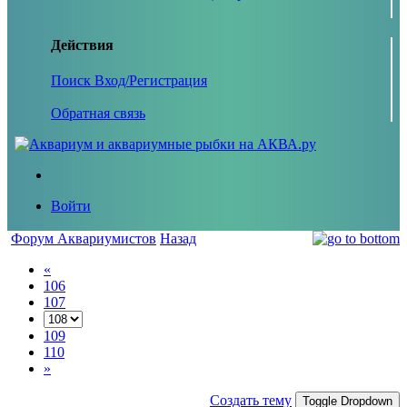
Действия
Поиск
Вход/Регистрация
Обратная связь
Войти
Форум Аквариумистов
Назад
«
106
107
109
110
»
Создать тему
Toggle Dropdown