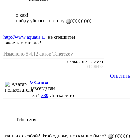
о как!
пойду убьюсь ап стену
)))))))))))))
http://www.aquatis.r...
не спеши(те)
какое там стекло?
Изменено 5.4.12 автор Tcherezov
05/04/2012 12:23:51
#1606478
Ответить
VS-аква
Завсегдатай
1354
380
Лыткарино
Tcherezov
взять их с собой? Чтоб одному не скушно было?
)))))))))))