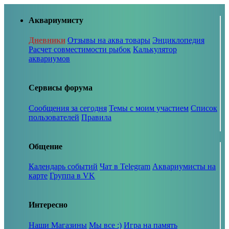
Аквариумисту
Дневники
Отзывы на аква товары
Энциклопедия
Расчет совместимости рыбок
Калькулятор
аквариумов
Сервисы форума
Сообщения за сегодня
Темы с моим участием
Список
пользователей
Правила
Общение
Календарь событий
Чат в Telegram
Аквариумисты на
карте
Группа в VK
Интересно
Наши Магазины
Мы все :)
Игра на память