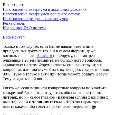
В частности:
Изготовление аквариума в домашних условиях
Изготовление аквариумов большого объёма
Изготовление фигурных аквариумов
Резка стекла
Избранные FAQ по теме
Весь мануал
Только в том случае, если Вы не нашли ответа ни в
приведённых документах, ни в самом Форуме, даже
воспользовавшись
Поиском
по Форуму, просмотрев
ближайшие 20 тем (помните: на большинство вопросов,
задаваемых на этом Форуме ответы уже существуют, т.к.
вопрос так или иначе уже был озвучен здесь с вероятностью
90%. Нужно только найти их), тогда можете создать Новую
Тему и задать свой вопрос.
Опять же: если возникли конкретные вопросы по какой-то
конкретной банке, то потрудитесь обозначить не только
литраж
, но и - самое главное -
размеры
(длина х ширина х
высота) банки и
толщину стекла
- без этих параметров
давать какие-либо советы практически нереально