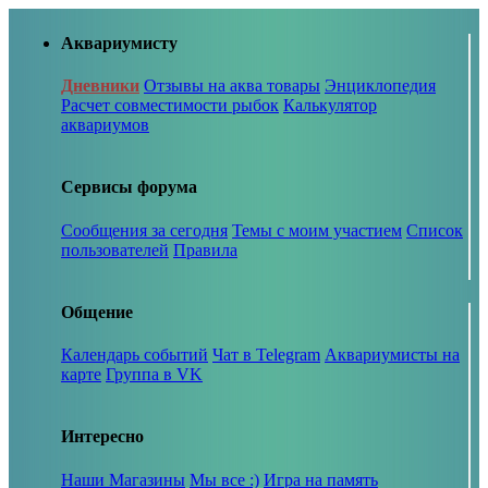
Аквариумисту
Дневники
Отзывы на аква товары
Энциклопедия
Расчет совместимости рыбок
Калькулятор
аквариумов
Сервисы форума
Сообщения за сегодня
Темы с моим участием
Список
пользователей
Правила
Общение
Календарь событий
Чат в Telegram
Аквариумисты на
карте
Группа в VK
Интересно
Наши Магазины
Мы все :)
Игра на память