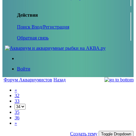
Действия
Поиск
Вход/Регистрация
Обратная связь
Войти
Форум Аквариумистов
Назад
«
32
33
35
36
»
Создать тему
Toggle Dropdown