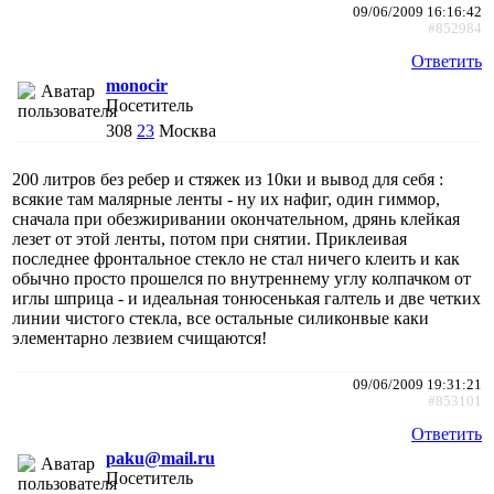
09/06/2009 16:16:42
#852984
Ответить
monocir
Посетитель
308
23
Москва
200 литров без ребер и стяжек из 10ки и вывод для себя :
всякие там малярные ленты - ну их нафиг, один гиммор,
сначала при обезжиривании окончательном, дрянь клейкая
лезет от этой ленты, потом при снятии. Приклеивая
последнее фронтальное стекло не стал ничего клеить и как
обычно просто прошелся по внутреннему углу колпачком от
иглы шприца - и идеальная тонюсенькая галтель и две четких
линии чистого стекла, все остальные силиконвые каки
элементарно лезвием счищаются!
09/06/2009 19:31:21
#853101
Ответить
paku@mail.ru
Посетитель