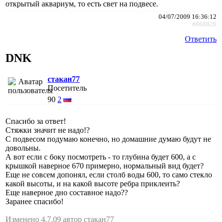
открытый аквариум, то есть свет на подвесе.
04/07/2009 16:36:12
#868826
Ответить
DNK
стакан77
Посетитель
90
2
Спасибо за ответ!
Стяжки значит не надо!?
С подвесом подумаю конечно, но домашние думаю будут не
довольны.
А вот если с боку посмотреть - то глубина будет 600, а с
крышкой наверное 670 примерно, нормальный вид будет?
Еще не совсем допонял, если столб воды 600, то само стекло
какой высоты, и на какой высоте ребра приклеить?
Еще наверное дно составное надо??
Заранее спасибо!
Изменено 4.7.09 автор стакан77