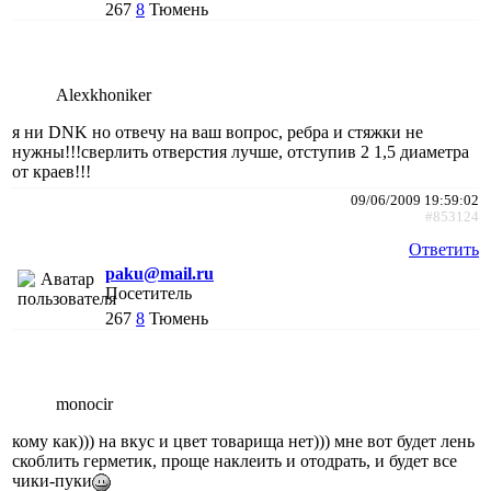
267
8
Тюмень
Alexkhoniker
я ни DNK но отвечу на ваш вопрос, ребра и стяжки не
нужны!!!сверлить отверстия лучше, отступив 2 1,5 диаметра
от краев!!!
09/06/2009 19:59:02
#853124
Ответить
paku@mail.ru
Посетитель
267
8
Тюмень
monocir
кому как))) на вкус и цвет товарища нет))) мне вот будет лень
скоблить герметик, проще наклеить и отодрать, и будет все
чики-пуки