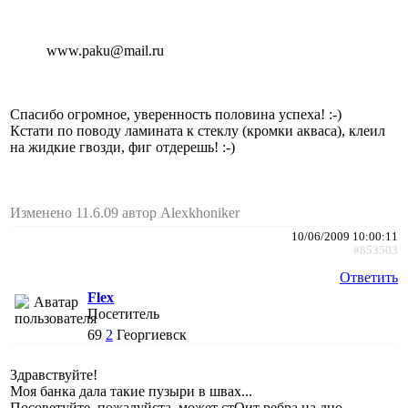
www.paku@mail.ru
Спасибо огромное, уверенность половина успеха! :-)
Кстати по поводу ламината к стеклу (кромки акваса), клеил
на жидкие гвозди, фиг отдерешь! :-)
Изменено 11.6.09 автор Alexkhoniker
10/06/2009 10:00:11
#853503
Ответить
Flex
Посетитель
69
2
Георгиевск
Здравствуйте!
Моя банка дала такие пузыри в швах...
Посоветуйте, пожалуйста, может стОит ребра на дно