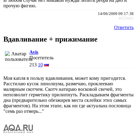
В любом случае нет никакой нужды лепить ребра на дно и
прочую фигню.
14/06/2009 09:17:38
#855681
Ответить
Вдавливание + прижимание
Avis
Посетитель
213
10
Моя капля в пользу вдавливания, может кому пригодится.
Расстилаю кусок линолиума, размечаю, проклееваю
малярным скотчем. Скотч натираю восковой свечей, это
непозволит герметику прилипнуть. Раскладываем фрагменты
дна (предварительно обезжирев места склейки этих самых
фрагментов). На этом этапе, как ни где актуальна пословица
"семь раз отмерь..."