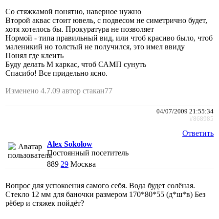
Со стяжкамой понятно, наверное нужно
Второй аквас стоит ювель, с подвесом не симетрично будет,
хотя хотелось бы. Прокуратура не позволяет
Нормой - типа правильный вид, или чтоб красиво было, чтоб
маленикий но толстый не получился, это имел ввиду
Понял где клеить
Буду делать М каркас, чтоб САМП сунуть
Спасибо! Все придельно ясно.
Изменено 4.7.09 автор стакан77
04/07/2009 21:55:34
#868985
Ответить
Alex Sokolow
Постоянный посетитель
889
29
Москва
Вопрос для успокоения самого себя. Вода будет солёная.
Стекло 12 мм для баночки размером 170*80*55 (д*ш*в) Без
рёбер и стяжек пойдёт?