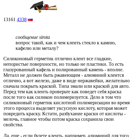
13161
4338
сообщение sirota
вопрос такой, как и чем клеить стекло к камню,
кафелю или металу?
Силиконовый герметик отлично клеит все гладкие,
непористые поверхности, но только не пластики. То есть
глазурованный кафель и полированный камень - вполне.
Металл не должен быть ржавеющим - алюминий клеится
отлично, а вот железо, даже в виде нержавейки, желательно
сначала покрыть краской. Типа эмали или краской для авто.
Перед тем как клеить проверьте как поведет себя краска
после того как силикон полимеризуется. Дело в том что
силиконовый герметик кислотной полимеризации во время
этого процесса выделяет уксусную кислоту, которая может
повредить краску. Кстати, разбухание краски от кислоты -
мелочь, главное чтобы потом краска сохранила свои
свойства.
Да, еще - если будете клеить, например, алюминий для того