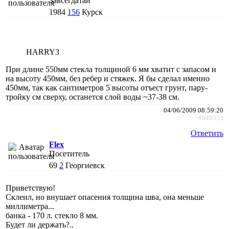
Завсегдатай
1984
156
Курск
HARRY3
При длине 550мм стекла толщиной 6 мм хватит с запасом и
на высоту 450мм, без ребер и стяжек. Я бы сделал именно
450мм, так как сантиметров 5 высоты отъест грунт, пару-
тройку см сверху, останется слой воды ~37-38 см.
04/06/2009 08:59:20
#848933
Ответить
Flex
Посетитель
69
2
Георгиевск
Приветствую!
Склеил, но внушает опасения толщина шва, она меньше
миллиметра...
банка - 170 л. стекло 8 мм.
Будет ли держать?..