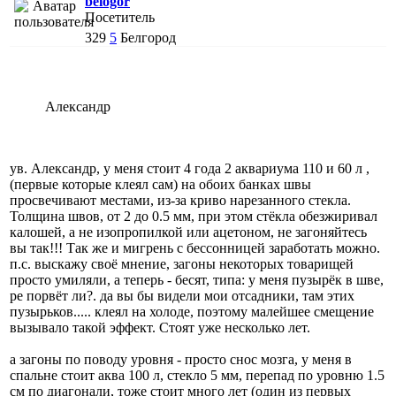
belogor
Посетитель
329
5
Белгород
Александр
ув. Александр, у меня стоит 4 года 2 аквариума 110 и 60 л ,
(первые которые клеял сам) на обоих банках швы
просвечивают местами, из-за криво нарезанного стекла.
Толщина швов, от 2 до 0.5 мм, при этом стёкла обезжиривал
калошей, а не изопропилкой или ацетоном, не загоняйтесь
вы так!!! Так же и мигрень с бессонницей заработать можно.
п.с. выскажу своё мнение, загоны некоторых товарищей
просто умиляли, а теперь - бесят, типа: у меня пузырёк в шве,
ре порвёт ли?. да вы бы видели мои отсадники, там этих
пузырьков..... клеял на холоде, поэтому малейшее смещение
вызывало такой эффект. Стоят уже несколько лет.
а загоны по поводу уровня - просто снос мозга, у меня в
спальне стоит аква 100 л, стекло 5 мм, перепад по уровню 1.5
см по диагонали, тоже стоит много лет (один из первых