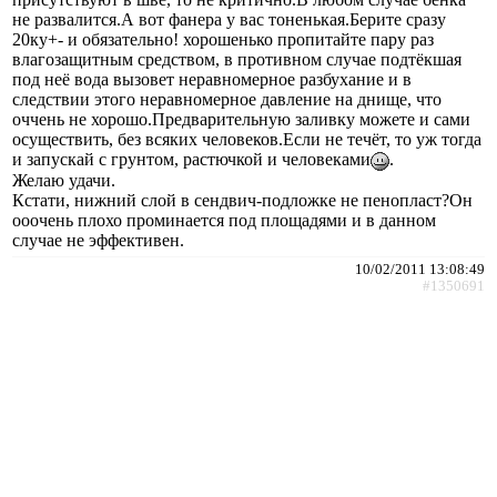
не развалится.А вот фанера у вас тоненькая.Берите сразу
20ку+- и обязательно! хорошенько пропитайте пару раз
влагозащитным средством, в противном случае подтёкшая
под неё вода вызовет неравномерное разбухание и в
следствии этого неравномерное давление на днище, что
оччень не хорошо.Предварительную заливку можете и сами
осуществить, без всяких человеков.Если не течёт, то уж тогда
и запускай с грунтом, растючкой и человеками
.
Желаю удачи.
Кстати, нижний слой в сендвич-подложке не пенопласт?Он
ооочень плохо проминается под площадями и в данном
случае не эффективен.
10/02/2011 13:08:49
#1350691