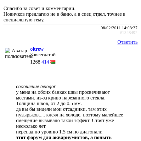
Спасибо за совет и комментарии.
Новичков предлагаю не в баню, а в спец отдел, точнее в
специальную тему.
08/02/2011 14:08:27
#1348492
Ответить
oltrew
Завсегдатай
1268
414
сообщение belogor
у меня на обоих банках швы просвечивают
местами, из-за криво нарезанного стекла.
Толщина швов, от 2 до 0.5 мм.
да вы бы видели мои отсадники, там этих
пузырьков..... клеял на холоде, поэтому малейшее
смещение вызывало такой эффект. Стоят уже
несколько лет.
перепад по уровню 1.5 см по диагонали
этот форум для аквариумистов, а поныть