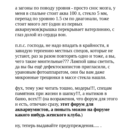
а загоны по поводу уровня - просто снос мозга, у
меня в спальне стоит аква 100 л, стекло 5 мм,
перепад по уровню 1.5 см по диагонали, тоже
стоит много лет (один из первых
аквариумов)крышка перекрывает ватерлинию, с
глаз долой из сердца вон.
п.п.с. господа, не надо впадать в крайности, я
завидую терпению местных спецов, которые не
устают, раз за разом повторять одно и тоже, а вы,
чего такие мнительные??? Лампой швы светить,
да вы бы ещё дефектоскопистов пригласили, с
урановым фотоаппаратом, они бы вам даже
микронные трещинки в массе стекла нашли.
фух, тему уже читать тошно, модеры!!!, спецам
памятник при жизни в шапку!!!, а нытиков в
баню, всех!!! (на возражения, что форум для этого
и есть, отвечаю сразу,
этот форум для
аквариумистов, а поныть можно на форуме
какого нибудь женского клуба.
)
ну, теперь выдавайте предупреждения..... .