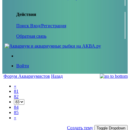
Действия
Поиск
Вход/Регистрация
Обратная связь
Войти
Форум Аквариумистов
Назад
«
81
82
84
85
»
Создать тему
Toggle Dropdown