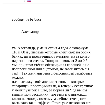
36
сообщение belogor
Александр
ув. Александр, у меня стоит 4 года 2 аквариума
110 и 60 л , (первые которые клеял сам) на обоих
банках швы просвечивают местами, из-за криво
нарезанного стекла. Толщина швов, от 2 до 0.5
мм, при этом стёкла обезжиривал калошей, а не
изопропилкой или ацетоном, не загоняйтесь вы
так!!! Так же и мигрень с бессонницей заработать
можно.
п.с. выскажу своё мнение, загоны некоторых
товарищей просто умиляли, а теперь - бесят, типа:
у меня пузырёк в шве, ре порвёт ли?. да вы бы
видели мои отсадники, там этих пузырьков.....
клеял на холоде, поэтому малейшее смещение
вызывало такой эффект. Стоят уже несколько лет.