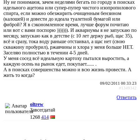
Ну не понимаюя, зачем неделями бегать по городу в поисках
идельного ацетона или супер-пупер чистого изопропилового
спирта, если можно обезжирить очищенным бензином
(калошей) и довести до идеала туалетной бумагой или
фиброй? Я в сэкономленное время, лучше форум почитаю
или вот с вами поспорю ))))))). И аквариумы я не запускаю по
месяцу, запускаю как в детстве (с 10 лет держу рыб, щас 35),
всё и сразу, тока воду раньше отстаивал, а щас нет (свою
скважину пробурил), ржавчины и хлора у меня больше НЕТ.
Заселяю полностью в течении 4-5 дней.
У меня сосед всё идеальную картоху пытался выростить, а
каждую осень на рынок едет, покупает...... .
А в поисках совершенства можно и всю жизнь провести. А
жить то когда?
09/02/2011 00:33:23
#1349342
Ответить
oltrew
Завсегдатай
1268
414