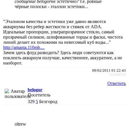
сообщение belogor
не эстетично? т.е. ровные
чёрные полоски - эталлон эстетики...
"Эталоном качества и эстетики уже давно являются
аквариумы без ребер жесткости и стяжек от ADA.
Идеальные пропорции, ультрапрозрачное стекло, самый
прозрачный силикон, шлифованные торцы и фаски, чистота
линий делает их похожими на невесомый куб воды..."
http://amania.110mb....
Зачем здесь флуд разводить? Здесь люди советуются как
поклеить аквариум получше, качественнее, аккуратнее, а не
наоборот.
09/02/2011 01:22:43
#1349378
Ответить
belogor
Посетитель
329
5
Белгород
oltrew