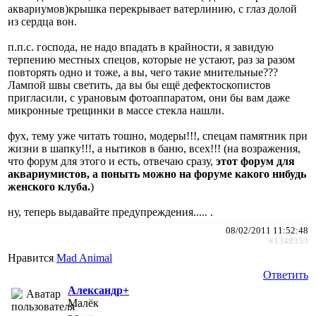
аквариумов)крышка перекрывает ватерлинию, с глаз долой
из сердца вон.
п.п.с. господа, не надо впадать в крайности, я завидую
терпению местных спецов, которые не устают, раз за разом
повторять одно и тоже, а вы, чего такие мнительные???
Лампой швы светить, да вы бы ещё дефектоскопистов
пригласили, с урановым фотоаппаратом, они бы вам даже
микронные трещинки в массе стекла нашли.
фух, тему уже читать тошно, модеры!!!, спецам памятник при
жизни в шапку!!!, а нытиков в баню, всех!!! (на возражения,
что форум для этого и есть, отвечаю сразу,
этот форум для
аквариумистов, а поныть можно на форуме какого нибудь
женского клуба.
)
ну, теперь выдавайте предупреждения..... .
08/02/2011 11:52:48
#1348353
Нравится
Mad Animal
Ответить
Александр+
Малёк