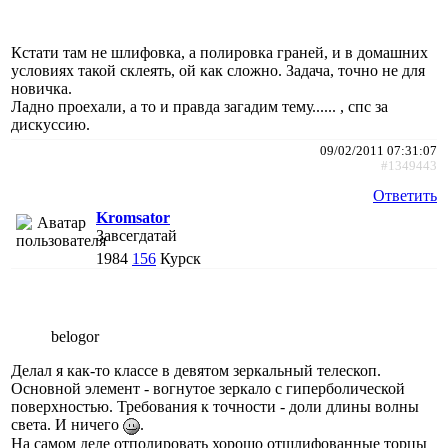
Кстати там не шлифовка, а полировка граней, и в домашних
условиях такой склеять, ой как сложно. Задача, точно не для
новичка.
Ладно проехали, а то и правда загадим тему...... , спс за
дискуссию.
09/02/2011 07:31:07
#1349443
Ответить
Kromsator
Завсегдатай
1984
156
Курск
belogor
Делал я как-то классе в девятом зеркальный телескоп.
Основной элемент - вогнутое зеркало с гиперболической
поверхностью. Требования к точности - доли длины волны
света. И ничего
.
На самом деле отполировать хорошо отшлифованные торцы