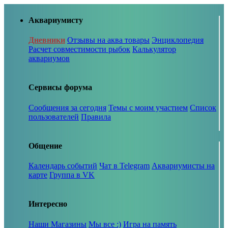
Аквариумисту
Дневники
Отзывы на аква товары
Энциклопедия
Расчет совместимости рыбок
Калькулятор
аквариумов
Сервисы форума
Сообщения за сегодня
Темы с моим участием
Список
пользователей
Правила
Общение
Календарь событий
Чат в Telegram
Аквариумисты на
карте
Группа в VK
Интересно
Наши Магазины
Мы все :)
Игра на память