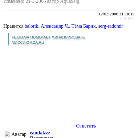
Изменено 21-3-2006 автор Aqua$erg
12/03/2006 21:18:19
#291828
Нравится
balorik
,
Александр Ч.
,
Тёма Барик
,
serg-radomir
Ответить
vandalzzz