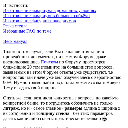
В частности:
Изготовление аквариума в домашних условиях
Изготовление аквариумов большого объёма
Изготовление фигурных аквариумов
Резка стекла
Избранные FAQ по теме
Весь мануал
Только в том случае, если Вы не нашли ответа ни в
приведённых документах, ни в самом Форуме, даже
воспользовавшись
Поиском
по Форуму, просмотрев
ближайшие 20 тем (помните: на большинство вопросов,
задаваемых на этом Форуме ответы уже существуют, т.к.
вопрос так или иначе уже был озвучен здесь с вероятностью
90%. Нужно только найти их), тогда можете создать Новую
Тему и задать свой вопрос.
Опять же: если возникли конкретные вопросы по какой-то
конкретной банке, то потрудитесь обозначить не только
литраж
, но и - самое главное -
размеры
(длина х ширина х
высота) банки и
толщину стекла
- без этих параметров
давать какие-либо советы практически нереально