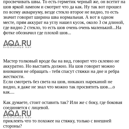
просвечивать швы. То есть герметик черный же, он всетит на
шов яркой лампом и смотрит что да как. Ну так вот прошел
по всему аквариуму, везде стекло второе не видно, то есть
значит говорит ширина шва нормальная. А вот в одном
месте, прям аккурат на углу нашел кусок, около 3 см длиной,
где видно 2 стекло, то есть шов очень очень маленький...На
фотке обозначил где плохой шов...
Мастер толковый вроде бы на вид, говорит что склеяно не
аккуратно. Но выстаять должно. На шов говорит можно
внимания не обращать - тебя спасут стяжки на дне и ребра
жесткости.
Если смотреть без света на шов, никаких нареканий не
видно, я даже не знал что можно так просвятить шов....о
как....
Как думаете, стоит оставить так? Или же с боку, где боковая
соединяется с лицевой.
приклеять что то похожее на стяжку, только с внешней
стороны?