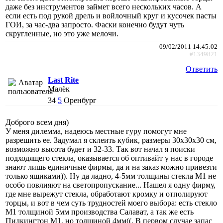
даже без инструментов займет всего нескольких часов. А
если есть под рукой дрель и войлочный круг и кусочек пасты
ГОИ, за час-два запросто. Фаски конечно будут чуть
скругленные, но это уже мелочи.
09/02/2011 14:45:02
#1349821
Ответить
Last Rite
Малёк
34
5
Оренбург
Доброго всем дня)
У меня дилемма, надеюсь местные гуру помогут мне
разрешить ее. Задумал я склеить кубик, размеры 30х30х30 см,
возможно высота будет и 32-33. Так вот начал я поиски
подходящего стекла, оказывается об оптивайт у нас в городе
знают лишь единичные фирмы, да и на заказ можно привезти
только ящиками)). Ну да ладно, 4-5мм толщины стекла М1 не
особо повлияют на светопропускание... Нашел я одну фирму,
где мне вырежут стекла, обработают кромку и отполируют
торцы, и вот в чем суть трудностей моего выбора: есть стекло
М1 толщиной 5мм производства Салават, а так же есть
Пилкингтон М1, но толщиной 4мм((. В первом случае запас