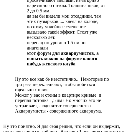
просвечивают местами, из-за криво
нарезанного стекла. Толщина швов, от
2 до 0.5 мм.
да вы бы видели мои отсадники, там
этих пузырьков..... клеял на холоде,
поэтому малейшее смещение
вызывало такой эффект. Стоят уже
несколько лет.
перепад по уровню 1.5 см по
диагонали
этот форум для аквариумистов, а
поныть можно на форуме какого
нибудь женского клуба
Ну это все как бэ неэстетично... Некоторые по
три раза переклеивают, чтобы добиться
идеальных швов.
Может у вас и стены в квартире кривые, и
перепад потолка 1,5 дм? Но многих это не
устраивает, люди хотят совершенства.
Аквариумисты - совершенного аквариума.
Ну это понятно. Я для себя решил, что если он выдержит,
поставлю таким какой есть. Все таки 1 аквариум, можно уж