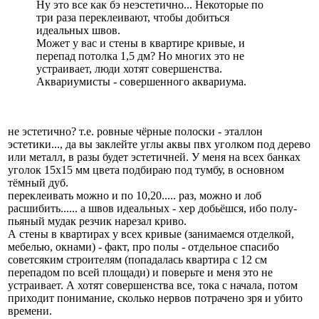
Ну это все как бэ неэстетично... Некоторые по
три раза переклеивают, чтобы добиться
идеальных швов.
Может у вас и стены в квартире кривые, и
перепад потолка 1,5 дм? Но многих это не
устраивает, люди хотят совершенства.
Аквариумисты - совершенного аквариума.
не эстетично? т.е. ровные чёрные полоски - эталлон
эстетики..., да вы заклейте углы аквы пвх уголком под дерево
или металл, в разы будет эстетичней. У меня на всех банках
уголок 15х15 мм цвета подбираю под тумбу, в основном
тёмный дуб.
переклеивать можно и по 10,20..... раз, можно и лоб
расшибить...... а швов идеальных - хер добьёшся, ибо полу-
пьяный мудак резчик нарезал криво.
А стены в квартирах у всех кривые (занимаемся отделкой,
мебелью, окнами) - факт, про полы - отдельное спасибо
советсяким строителям (попадалась квартира с 12 см
перепадом по всей площади) и поверьте и меня это не
устраивает. А хотят совершенства все, тока с начала, потом
приходит понимание, сколько нервов потрачено зря и убито
времени.