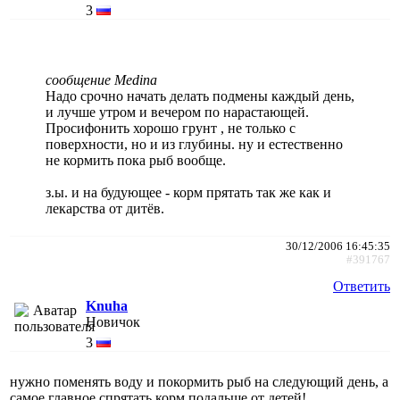
3
сообщение Medina
Надо срочно начать делать подмены каждый день,
и лучше утром и вечером по нарастающей.
Просифонить хорошо грунт , не только с
поверхности, но и из глубины. ну и естественно
не кормить пока рыб вообще.
з.ы. и на будующее - корм прятать так же как и
лекарства от дитёв.
30/12/2006 16:45:35
#391767
Ответить
Knuha
Новичок
3
нужно поменять воду и покормить рыб на следующий день, а
самое главное спрятать корм подальше от детей!