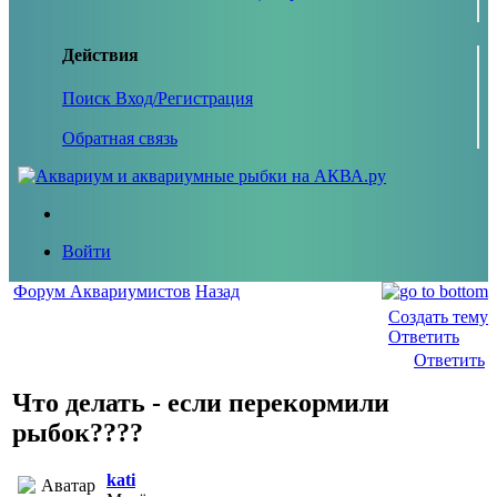
Действия
Поиск
Вход/Регистрация
Обратная связь
Войти
Форум Аквариумистов
Назад
Создать тему
Ответить
Ответить
Что делать - если перекормили
рыбок????
kati