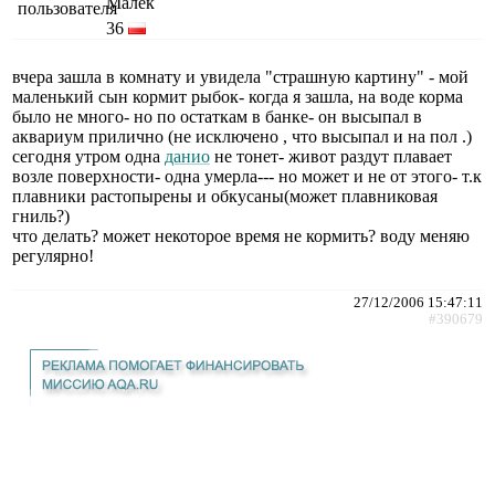
Малёк
36
вчера зашла в комнату и увидела "страшную картину" - мой
маленький сын кормит рыбок- когда я зашла, на воде корма
было не много- но по остаткам в банке- он высыпал в
аквариум прилично (не исключено , что высыпал и на пол .)
сегодня утром одна
данио
не тонет- живот раздут плавает
возле поверхности- одна умерла--- но может и не от этого- т.к
плавники растопырены и обкусаны(может плавниковая
гниль?)
что делать? может некоторое время не кормить? воду меняю
регулярно!
27/12/2006 15:47:11
#390679