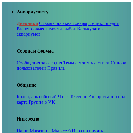
Аквариумисту
Дневники
Отзывы на аква товары
Энциклопедия
Расчет совместимости рыбок
Калькулятор
аквариумов
Сервисы форума
Сообщения за сегодня
Темы с моим участием
Список
пользователей
Правила
Общение
Календарь событий
Чат в Telegram
Аквариумисты на
карте
Группа в VK
Интересно
Наши Магазины
Мы все :)
Игра на память