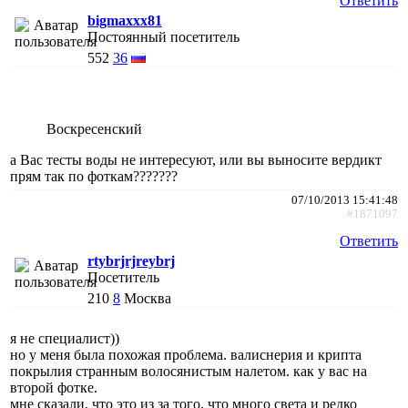
Ответить
bigmaxxx81
Постоянный посетитель
552
36
Воскресенский
а Вас тесты воды не интересуют, или вы выносите вердикт
прям так по фоткам???????
07/10/2013 15:41:48
#1871097
Ответить
rtybrjrjreybrj
Посетитель
210
8
Москва
я не специалист))
но у меня была похожая проблема. валиснерия и крипта
покрылия странным волосянистым налетом. как у вас на
второй фотке.
мне сказали, что это из за того, что много света и редко