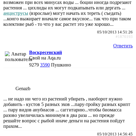
возможен при всех минусах воды ... боции иногда подрезают
растения ... цихлиды их могут подкапывать или дергать ...
анциструсы
(взрослые) могут начать их тереть ( съедать)
...конго выжирает вначале самое вкусное... так что при таком
колективе рыб - то что у вас растет это уже хорошо...
05/10/2013 14:51:26
#1870193
Ответить
Воскресенский
Свой на Aqa.ru
9279
3590
Пушкино
Genazb
... не надо ни чего из растений убирать , наоборот нужно
добавить - кустов 5 разных эхов ...пару-тройку разных крипт
... пару видов анубиасов ... саггитарию...чтобы биомасса
разово увеличилась минимум в два раза ... но прежде
решайте вопрос с рыбой иначе деньги на растения пойдут
прахом...
05/10/2013 14:56:45