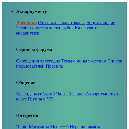
Аквариумисту
Дневники
Отзывы на аква товары
Энциклопедия
Расчет совместимости рыбок
Калькулятор
аквариумов
Сервисы форума
Сообщения за сегодня
Темы с моим участием
Список
пользователей
Правила
Общение
Календарь событий
Чат в Telegram
Аквариумисты на
карте
Группа в VK
Интересно
Наши Магазины
Мы все :)
Игра на память