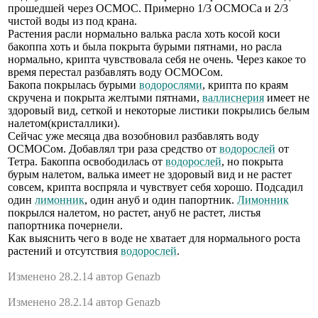
прошедшей через ОСМОС. Примерно 1/3 ОСМОСа и 2/3
чистой воды из под крана.
Растения расли нормально валька расла хоть косой коси
бакоппа хоть и была покрыта бурыми пятнами, но расла
нормально, крипта чувствовала себя не очень. Через какое то
время перестал разбавлять воду ОСМОСом.
Бакопа покрылась бурыми
водорослями
, крипта по краям
скручена и покрыта желтыми пятнами,
валлиснерия
имеет не
здоровый вид, сеткой и некоторые листики покрылись белым
налетом(кристаллики).
Сейчас уже месяца два возобновил разбавлять воду
ОСМОСом. Добавлял три раза средство от
водорослей
от
Тетра. Бакоппа освободилась от
водорослей
, но покрыта
бурым налетом, валька имеет не здоровый вид и не растет
совсем, крипта воспряла и чувствует себя хорошо. Подсадил
один
лимонник
, один ануб и один папортник.
Лимонник
покрылся налетом, но растет, ануб не растет, листья
папортника почернели.
Как выяснить чего в воде не хватает для нормального роста
растений и отсутствия
водорослей
.
Изменено 28.2.14 автор Genazb
Изменено 28.2.14 автор Genazb