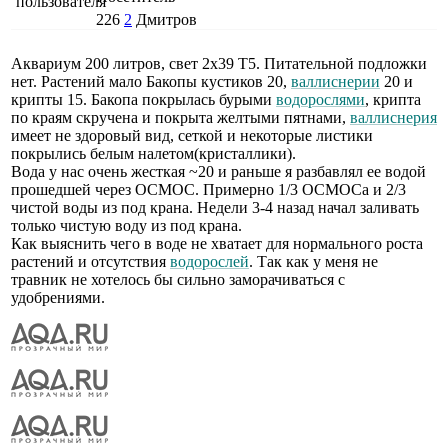
226
2
Дмитров
Аквариум 200 литров, свет 2х39 Т5. Питательной подложки
нет. Растений мало Бакопы кустиков 20,
валлиснерии
20 и
крипты 15. Бакопа покрылась бурыми
водорослями
, крипта
по краям скручена и покрыта желтыми пятнами,
валлиснерия
имеет не здоровый вид, сеткой и некоторые листики
покрылись белым налетом(кристаллики).
Вода у нас очень жесткая ~20 и раньше я разбавлял ее водой
прошедшей через ОСМОС. Примерно 1/3 ОСМОСа и 2/3
чистой воды из под крана. Недели 3-4 назад начал заливать
только чистую воду из под крана.
Как выяснить чего в воде не хватает для нормального роста
растений и отсутствия
водорослей
. Так как у меня не
травник не хотелось бы сильно заморачиваться с
удобрениями.