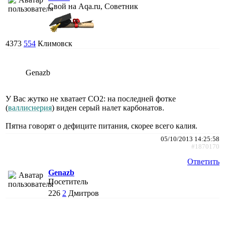
Свой на Aqa.ru, Советник
4373
554
Климовск
Genazb
У Вас жутко не хватает СО2: на последней фотке
(
валлиснерия
) виден серый налет карбонатов.
Пятна говорят о дефиците питания, скорее всего калия.
05/10/2013 14:25:58
#1870170
Ответить
Genazb
Посетитель
226
2
Дмитров