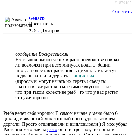
#1870195
Ответить
Genazb
Посетитель
226
2
Дмитров
сообщение Воскресенский
Ну с такой рыбой успех в растениеводстве навряд
ли возможен при всех минусах воды ... боции
иногда подрезают растения ... цихлиды их могут
подкапывать или дергать ...
анциструсы
(взрослые) могут начать их тереть ( съедать)
...конго выжирает вначале самое вкусное... так
что при таком колективе рыб - то что у вас растет
это уже хорошо...
Рыба ведет себя хорошо) В самом начале у меня было 6
цихлид и яванский мох который они с удовольствием
дергали. Просто отщипывали и выплевывали ) Я мох убрал.
Растения которые на
фото
они не трогают, но попытка
пересадить 3 куста крипты не удалась. Они, не знаю кто из