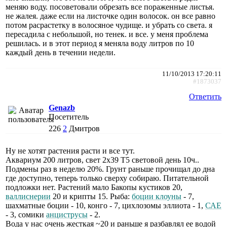
меняю воду. посоветовали обрезать все пораженные листья.
не жалея. даже если на листочке один волосок. он все равно
потом расрастетку в волосяное чудище. и убрать со света. я
пересадила с небольшой, но тенек. и все. у меня проблема
решилась. и в этот период я меняла воду литров по 10
каждый день в течении недели.
11/10/2013 17:20:11
#1873037
Ответить
Genazb
Посетитель
226
2
Дмитров
Ну не хотят растения расти и все тут.
Аквариум 200 литров, свет 2х39 Т5 световой день 10ч..
Подмены раз в неделю 20%. Грунт раньше прочищал до дна
где доступно, теперь только сверху собираю. Питательной
подложки нет. Растений мало Бакопы кустиков 20,
валлиснерии
20 и крипты 15. Рыба:
боции клоуны
- 7,
шахматные боции - 10, конго - 7, цихлозомы эллиота - 1,
САЕ
- 3, сомики
анциструсы
- 2.
Вода у нас очень жесткая ~20 и раньше я разбавлял ее водой