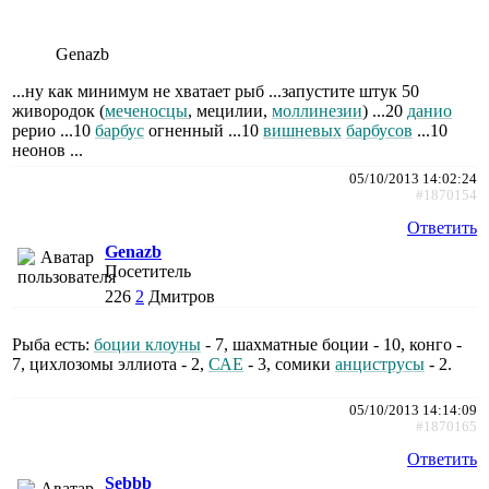
Genazb
...ну как минимум не хватает рыб ...запустите штук 50
живородок (
меченосцы
, мецилии,
моллинезии
) ...20
данио
рерио ...10
барбус
огненный ...10
вишневых
барбусов
...10
неонов ...
05/10/2013 14:02:24
#1870154
Ответить
Genazb
Посетитель
226
2
Дмитров
Рыба есть:
боции клоуны
- 7, шахматные боции - 10, конго -
7, цихлозомы эллиота - 2,
САЕ
- 3, сомики
анциструсы
- 2.
05/10/2013 14:14:09
#1870165
Ответить
Sebbb