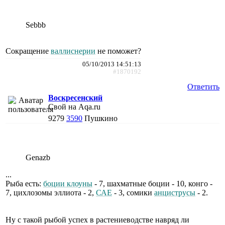
Sebbb
Сокращение
валлиснерии
не поможет?
05/10/2013 14:51:13
#1870192
Ответить
Воскресенский
Свой на Aqa.ru
9279
3590
Пушкино
Genazb
...
Рыба есть:
боции клоуны
- 7, шахматные боции - 10, конго -
7, цихлозомы эллиота - 2,
САЕ
- 3, сомики
анциструсы
- 2.
Ну с такой рыбой успех в растениеводстве навряд ли