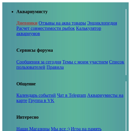
Аквариумисту
Дневники
Отзывы на аква товары
Энциклопедия
Расчет совместимости рыбок
Калькулятор
аквариумов
Сервисы форума
Сообщения за сегодня
Темы с моим участием
Список
пользователей
Правила
Общение
Календарь событий
Чат в Telegram
Аквариумисты на
карте
Группа в VK
Интересно
Наши Магазины
Мы все :)
Игра на память