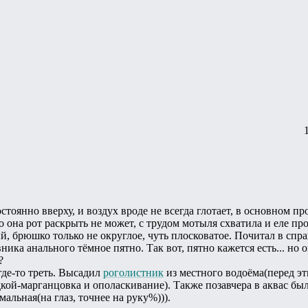
тоянно вверху, и воздух вроде не всегда глотает, в основном прос
о она рот раскрыть не может, с трудом мотыля схватила и еле пр
, брюшко только не округлое, чуть плосковатое. Почитал в спр
ника анального тёмное пятно. Так вот, пятно кажется есть... но
?
где-то треть. Высадил
роголистник
из местного водоёма(перед эт
кой-марганцовка и ополаскивание). Также позавчера в аквас был
мальная(на глаз, точнее на руку%))).