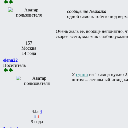
сообщение Neskazka
одной самочк тойчто под верхо
Очень жаль ее, вообще непонятно, чт
скорее всего, мальчик силбно ухажи
157
Москва
14 года
elena22
Посетитель
У
гуппи
на 1 самца нужно 2-
потом ... летальный исход к
433
4
9 года