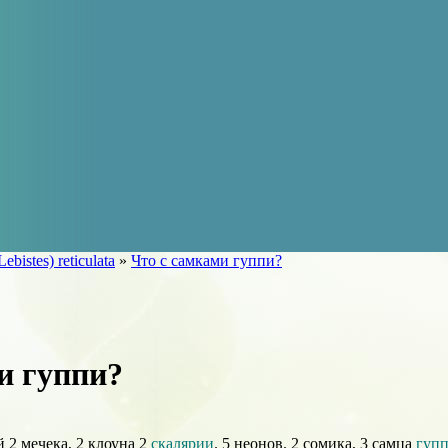
Lebistes) reticulata
»
Что с самками гуппи?
и гуппи?
й 2 мечека, 2 клоуна 2
скалярии
. 5 неонов. 2 сомика, 3 самца
гуп