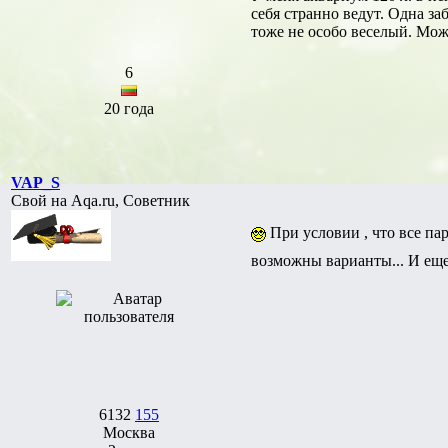
себя странно ведут. Одна за
тоже не особо веселый. Може
6
20 года
VAP_S
Свой на Aqa.ru, Советник
При условии , что все па
возможны варианты... И еще
6132
155
Москва