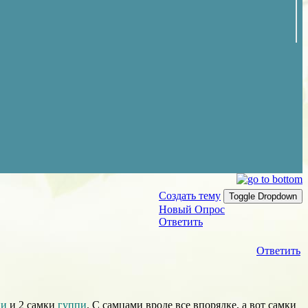
Создать тему
Toggle Dropdown
Новый Опрос
Ответить
Ответить
пи
и 2 самки
гуппи
. С самцами вроде все впорядке, а вот самки