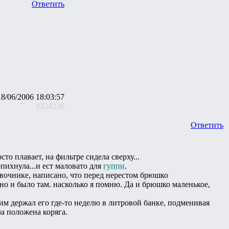
Ответить
18/06/2006 18:03:57
#324236
Ответить
то плавает, на фильтре сидела сверху...
опихнула...и ест маловато для
гуппи
.
авочнике, написано, что перед нерестом брюшко
 оно и было там. насколько я помню. Да и брюшко маленькое,
им держал его где-то неделю в литровой банке, подменивая
а положена коряга.