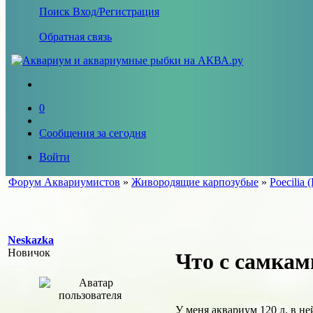
Поиск
Вход/Регистрация
Обратная связь
0
Сообщения за сегодня
Войти
Форум Аквариумистов
»
Живородящие карпозубые
»
Poecilia (
Neskazka
Новичок
Что с самкам
У меня аквариум 120 л. в не