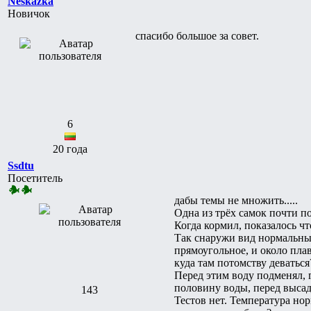
Neskazka
Новичок
cпасибо большое за совет.
6
20 года
Ssdtu
Посетитель
дабы темы не множить.....
Одна из трёх самок почти пос
Когда кормил, показалось чт
Так снаружи вид нормальный
прямоугольное, и около плав
куда там потомству деваться
Перед этим воду подменял, 
половину воды, перед высад
143
Тестов нет. Температура нор