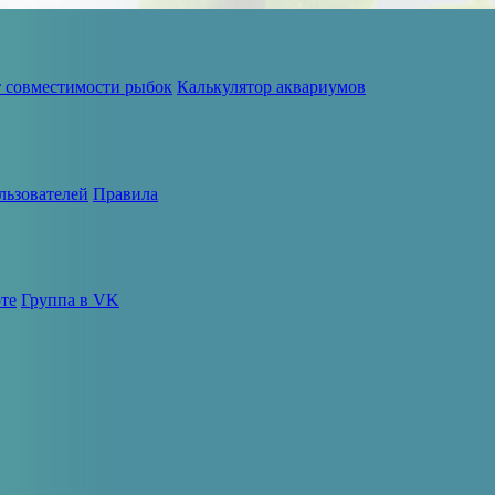
т совместимости рыбок
Калькулятор аквариумов
льзователей
Правила
те
Группа в VK