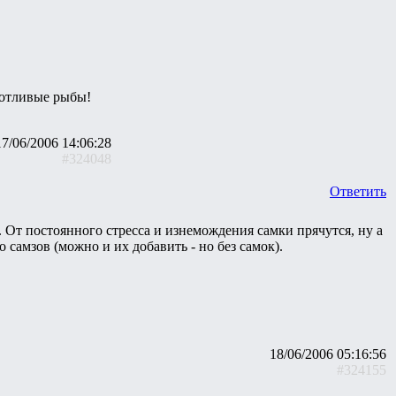
отливые рыбы!
17/06/2006 14:06:28
#324048
Ответить
. От постоянного стресса и изнемождения самки прячутся, ну а
о самзов (можно и их добавить - но без самок).
18/06/2006 05:16:56
#324155