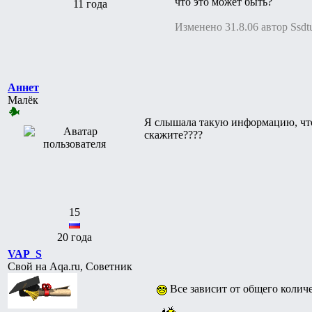
что это может быть?
11 года
Изменено 31.8.06 автор Ssdt
Аннет
Малёк
Я слышала такую информацию, чт
скажите????
15
20 года
VAP_S
Свой на Aqa.ru, Советник
Все зависит от общего колич