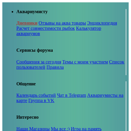
Аквариумисту
Дневники
Отзывы на аква товары
Энциклопедия
Расчет совместимости рыбок
Калькулятор
аквариумов
Сервисы форума
Сообщения за сегодня
Темы с моим участием
Список
пользователей
Правила
Общение
Календарь событий
Чат в Telegram
Аквариумисты на
карте
Группа в VK
Интересно
Наши Магазины
Мы все :)
Игра на память