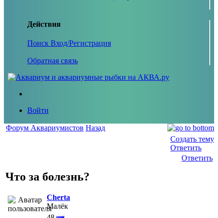
Действия
Поиск
Вход/Регистрация
Обратная связь
Войти
Форум Аквариумистов
Назад
Создать тему
Ответить
Ответить
Что за болезнь?
Cherta
Малёк
48