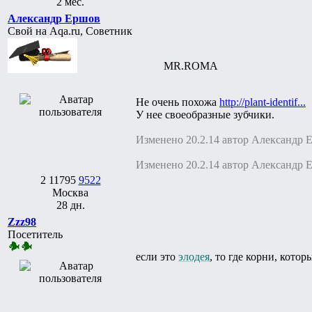
2 мес.
Александр Ершов
Свой на Aqa.ru, Советник
MR.ROMA
Не очень похожа
http://plant-identif...
У нее своеобразные зубчики.
Изменено 20.2.14 автор Александр 
Изменено 20.2.14 автор Александр 
2
11795
9522
Москва
28 дн.
Zzz98
Посетитель
если это
элодея
, то где корни, кото