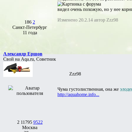
видел очень похожую, но у нее корн
Изменено 20.2.14 автор Zzz98
186
2
Санкт-Петербург
11 года
Александр Ершов
Свой на Aqa.ru, Советник
Zzz98
Чума густолиственная, она же
элоде
http://aquahome.info...
2
11795
9522
Москва