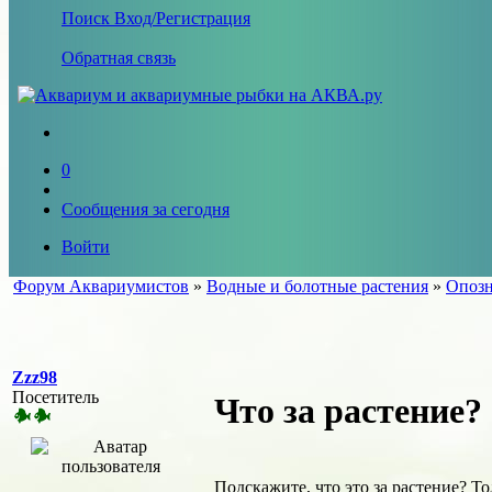
Поиск
Вход/Регистрация
Обратная связь
0
Сообщения за сегодня
Войти
Форум Аквариумистов
»
Водные и болотные растения
»
Опозн
Zzz98
Посетитель
Что за растение?
Подскажите, что это за растение? То