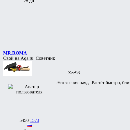
28 дн.
MR.ROMA
Свой на Aqa.ru, Советник
Zzz98
Это эгерия наяда.Растёт быстро, бл
5450
1573