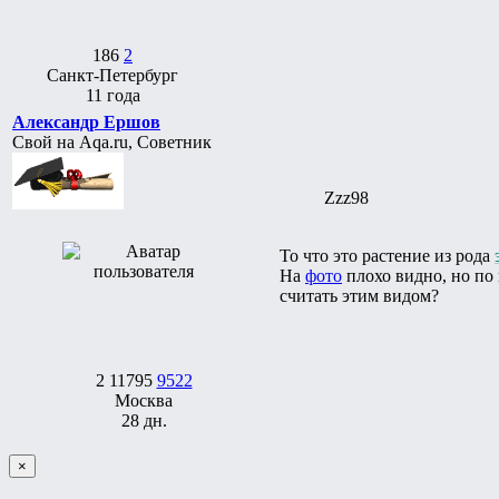
186
2
Санкт-Петербург
11 года
Александр Ершов
Свой на Aqa.ru, Советник
Zzz98
То что это растение из рода
На
фото
плохо видно, но по 
считать этим видом?
2
11795
9522
Москва
28 дн.
×