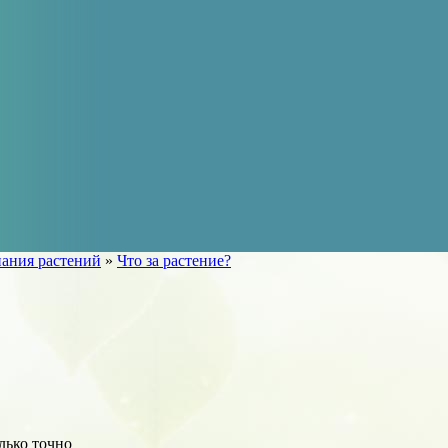
ания растений
»
Что за растение?
лько точно