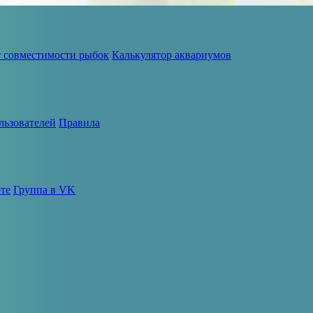
т совместимости рыбок
Калькулятор аквариумов
льзователей
Правила
те
Группа в VK