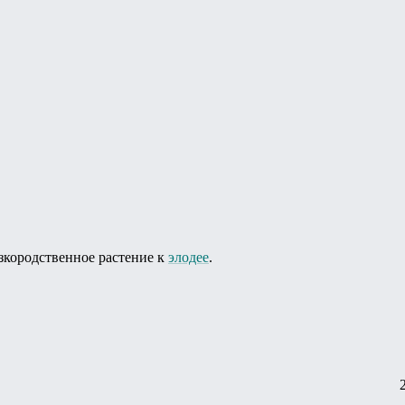
изкородственное растение к
элодее
.