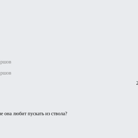
Ершов
Ершов
рые она любит пускать из ствола?