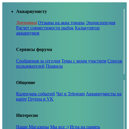
Аквариумисту
Дневники
Отзывы на аква товары
Энциклопедия
Расчет совместимости рыбок
Калькулятор
аквариумов
Сервисы форума
Сообщения за сегодня
Темы с моим участием
Список
пользователей
Правила
Общение
Календарь событий
Чат в Telegram
Аквариумисты на
карте
Группа в VK
Интересно
Наши Магазины
Мы все :)
Игра на память