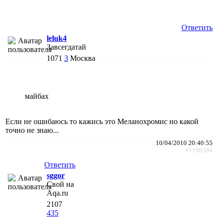
Ответить
leluk4
Завсегдатай
1071
3
Москва
майбах
Если не ошибаюсь то кажись это Меланохромис но какой
точно не знаю...
10/04/2010 20:40:55
#1106394
Ответить
sggor
Свой на
Aqa.ru
2107
435