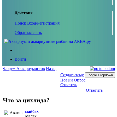
Действия
Поиск
Вход/Регистрация
Обратная связь
Войти
Форум Аквариумистов
Назад
Создать тему
Toggle Dropdown
Новый Опрос
Ответить
Ответить
Что за цихлида?
майбах
Малёк