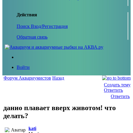
Действия
Поиск
Вход/Регистрация
Обратная связь
Войти
Форум Аквариумистов
Назад
Создать тему
Ответить
Ответить
данио плавает вверх животом! что
делать?
kati