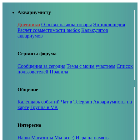
Аквариумисту
Дневники
Отзывы на аква товары
Энциклопедия
Расчет совместимости рыбок
Калькулятор
аквариумов
Сервисы форума
Сообщения за сегодня
Темы с моим участием
Список
пользователей
Правила
Общение
Календарь событий
Чат в Telegram
Аквариумисты на
карте
Группа в VK
Интересно
Наши Магазины
Мы все :)
Игра на память