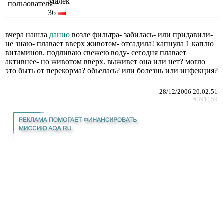
Малёк
36
вчера нашла
данио
возле фильтра- забилась- или придавили-
не знаю- плавает вверх животом- отсадила! капнула 1 каплю
витаминов. подливаю свежею воду- сегодня плавает
активнее- но животом вверх. выживет она или нет? могло
это быть от перекорма? обьелась? или болезнь или инфекция?
28/12/2006 20:02:51
#391159