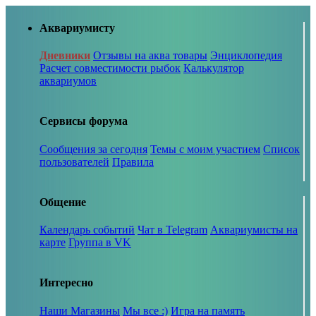
Аквариумисту
Дневники
Отзывы на аква товары
Энциклопедия
Расчет совместимости рыбок
Калькулятор
аквариумов
Сервисы форума
Сообщения за сегодня
Темы с моим участием
Список
пользователей
Правила
Общение
Календарь событий
Чат в Telegram
Аквариумисты на
карте
Группа в VK
Интересно
Наши Магазины
Мы все :)
Игра на память