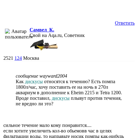
Ответить
Самвел_К.
Свой на Aqa.ru, Советник
2521
124
Москва
сообщение wayward2004
Как
дискусы
относятся к течению? Есть помпа
1800л/час, хочу поставить ее на ночь в 270л
аквариум в дополнение к Eheim 2215 и Tetra 1200.
Вроде поставил,
дискусы
плывут против течения,
не вредно ли это?
сильное течение мало кому понравится....
если хотите увеличить кол-во обьемовв час в целях
фильтрации воды, то направьте носик помпы как-нибудь