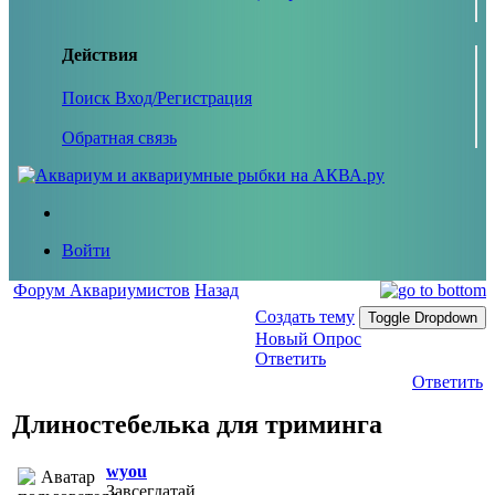
Действия
Поиск
Вход/Регистрация
Обратная связь
Войти
Форум Аквариумистов
Назад
Создать тему
Toggle Dropdown
Новый Опрос
Ответить
Ответить
Длиностебелька для триминга
wyou
Завсегдатай