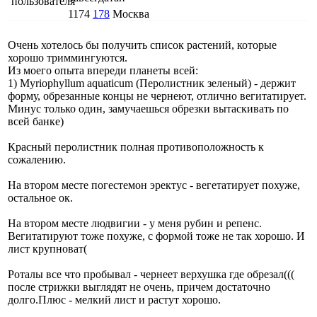
1174
178
Москва
Очень хотелось бы получить список растений, которые
хорошо триммингуются.
Из моего опыта впереди планеты всей:
1) Myriophyllum aquaticum (Перолистник зеленый) - держит
форму, обрезанные концы не чернеют, отлично вегитатирует.
Минус только один, замучаешься обрезки вытаскивать по
всей банке)
Красный перолистник полная противоположность к
сожалению.
На втором месте погестемон эректус - вегетатирует похуже,
остальное ок.
На втором месте людвигии - у меня рубин и репенс.
Вегитатируют тоже похуже, с формой тоже не так хорошо. И
лист крупноват(
Роталы все что пробывал - чернеет верхушка где обрезал(((
после стрижки выглядят не очень, причем достаточно
долго.Плюс - мелкий лист и растут хорошо.