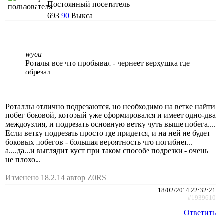
Постоянный посетитель
693
90
Выкса
wyou
Роталы все что пробывал - чернеет верхушка где
обрезал
Роталлы отлично подрезаются, но необходимо на ветке найти
побег боковой, который уже сформировался и имеет одно-два
междоузлия, и подрезать основную ветку чуть выше побега....
Если ветку подрезать просто где придется, и на ней не будет
боковых побегов - большая вероятность что погибнет...
а....да...и выглядит куст при таком способе подрезки - очень
не плохо...
Изменено 18.2.14 автор Z0RS
18/02/2014 22:32:21
#1939610
Ответить