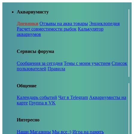
Аквариумисту
Дневники
Отзывы на аква товары
Энциклопедия
Расчет совместимости рыбок
Калькулятор
аквариумов
Сервисы форума
Сообщения за сегодня
Темы с моим участием
Список
пользователей
Правила
Общение
Календарь событий
Чат в Telegram
Аквариумисты на
карте
Группа в VK
Интересно
Наши Магазины
Мы все :)
Игра на память