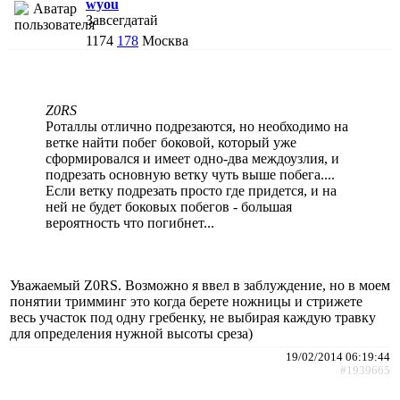
wyou
Завсегдатай
1174
178
Москва
Z0RS
Роталлы отлично подрезаются, но необходимо на
ветке найти побег боковой, который уже
сформировался и имеет одно-два междоузлия, и
подрезать основную ветку чуть выше побега....
Если ветку подрезать просто где придется, и на
ней не будет боковых побегов - большая
вероятность что погибнет...
Уважаемый Z0RS. Возможно я ввел в заблуждение, но в моем
понятии тримминг это когда берете ножницы и стрижете
весь участок под одну гребенку, не выбирая каждую травку
для определения нужной высоты среза)
19/02/2014 06:19:44
#1939665