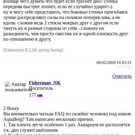
вообще чего думать что будет если треснет дно? стенка
передняя быстрее лопнет, если ее случайно ударит:-)
ну и могу себе представить, что боковые стенки прогибаясь
лучше распределяют силы на силикон поперек шва, а не
вдоль. сложив ведь 2 стекла мокрых друг с другом если
тянуть их в разные стороны от себя - сложнее их
разьединить, чем просто сместив их в одной плоскости друг
по отношению к другу.
Изменено 8.2.06 автор bastq2
08/02/2006 16:03:21
#279104
Ответить
Fisherman_NK
Посетитель
177
2 Boory
Вы внимательно читали FAQ по склейке человека под ником
Aqua$erg? Там написано несколько причин.
1. Так клеить легче особенно 1 раз. Аквариум не расползется
т.к. дно служит шаблоном.