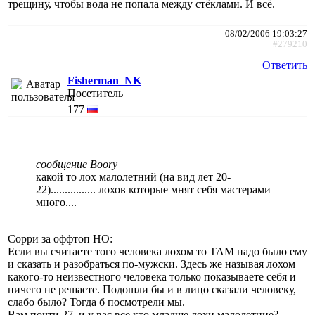
трещину, чтобы вода не попала между стёклами. И всё.
08/02/2006 19:03:27
#279210
Ответить
Fisherman_NK
Посетитель
177
сообщение Boory
какой то лох малолетний (на вид лет 20-
22)................ лохов которые мнят себя мастерами
много....
Сорри за оффтоп НО:
Если вы считаете того человека лохом то ТАМ надо было ему
и сказать и разобраться по-мужски. Здесь же называя лохом
какого-то неизвестного человека только показываете себя и
ничего не решаете. Подошли бы и в лицо сказали человеку,
слабо было? Тогда б посмотрели мы.
Вам почти 27, и у вас все кто младше лохи малолетние?