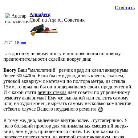
Ответить
Aqua$erg
Свой на Aqa.ru, Советник
2171
18
... в догонку первому посту и доп.пояснения по поводу
предпочтительности склейки вокруг дна:
Boory
Ваш "малолетний" резчик вряд ли клеил аквариумы
более 300-400л. Если бы ему доводилось клеить, скажем,
угловой аквариум с катетами по полтора метра, из стекла
15мм, то вряд ли бы он придерживался своих предпочтений.
И с какой стати
резчик стекла
даёт советы по упрощённому
ремонту аквариума? Ему же выгодней или склеить самому
или, на худой конец, вырезать самому несколько комплектов
стёкол в случае Вашего неудачного ремонта
К тому же, дно, вклеенное внутрь более... гуттаперчиво. У
него больший простор для минимальных смещений вверх-
вниз, чем у дна, приклеенного снизу. Т.е. при каком-то
перекосе поверхности, на которой стоит аквариум, некая