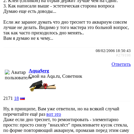
2. Клей (силикон) на отрыв держит лучше чем на сдвиг.
3. Как написали выше - эстетическая сторона вопроса
Думаю еще есть доводы...
Если же заранее думать что дно треснет то аквариум совсем
лучше не делать. Видимо у того мастера это больной вопрос,
так как часто приходилось дно менять..
Вам я думаю не к чему...
08/02/2006 18:50:43
#279198
Ответить
Aqua$erg
Свой на Aqa.ru, Советник
2171
18
Ну, в принципе, Вам уже ответили, но на всякий случай
перечитайте ещё раз
вот это
Даже если дно треснет, то ремонтировать - элементарно
просто: просто снизу "внахлёст" приклеиваете кусок стекла,
по форме повторяющий аквариум, промазав перед этим саму