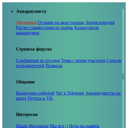
Аквариумисту
Дневники
Отзывы на аква товары
Энциклопедия
Расчет совместимости рыбок
Калькулятор
аквариумов
Сервисы форума
Сообщения за сегодня
Темы с моим участием
Список
пользователей
Правила
Общение
Календарь событий
Чат в Telegram
Аквариумисты на
карте
Группа в VK
Интересно
Наши Магазины
Мы все :)
Игра на память