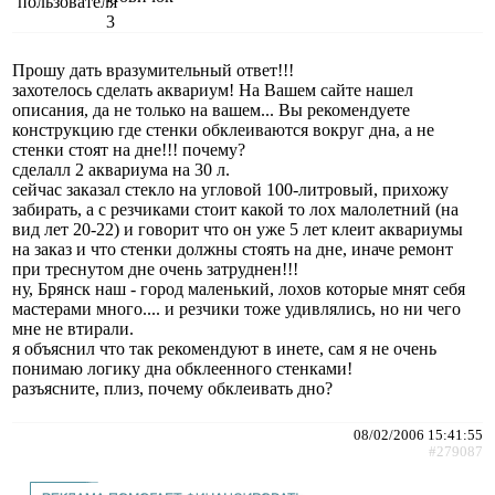
3
Прошу дать вразумительный ответ!!!
захотелось сделать аквариум! На Вашем сайте нашел
описания, да не только на вашем... Вы рекомендуете
конструкцию где стенки обклеиваются вокруг дна, а не
стенки стоят на дне!!! почему?
сделалл 2 аквариума на 30 л.
сейчас заказал стекло на угловой 100-литровый, прихожу
забирать, а с резчиками стоит какой то лох малолетний (на
вид лет 20-22) и говорит что он уже 5 лет клеит аквариумы
на заказ и что стенки должны стоять на дне, иначе ремонт
при треснутом дне очень затруднен!!!
ну, Брянск наш - город маленький, лохов которые мнят себя
мастерами много.... и резчики тоже удивлялись, но ни чего
мне не втирали.
я объяснил что так рекомендуют в инете, сам я не очень
понимаю логику дна обклеенного стенками!
разъясните, плиз, почему обклеивать дно?
08/02/2006 15:41:55
#279087