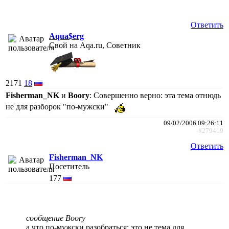
Ответить
Aqua$erg
Свой на Aqa.ru, Советник
2171
18
Fisherman_NK
и
Boory
: Совершенно верно: эта тема отнюдь
не для разборок "по-мужски"
09/02/2006 09:26:11
#279419
Ответить
Fisherman_NK
Посетитель
177
сообщение Boory
а что по-мужски разобраться: это не тема для