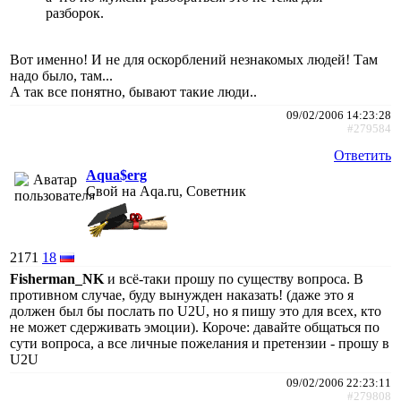
разборок.
Вот именно! И не для оскорблений незнакомых людей! Там
надо было, там...
А так все понятно, бывают такие люди..
09/02/2006 14:23:28
#279584
Ответить
Aqua$erg
Свой на Aqa.ru, Советник
2171
18
Fisherman_NK
и всё-таки прошу по существу вопроса. В
противном случае, буду вынужден наказать! (даже это я
должен был бы послать по U2U, но я пишу это для всех, кто
не может сдерживать эмоции). Короче: давайте общаться по
сути вопроса, а все личные пожелания и претензии - прошу в
U2U
09/02/2006 22:23:11
#279808