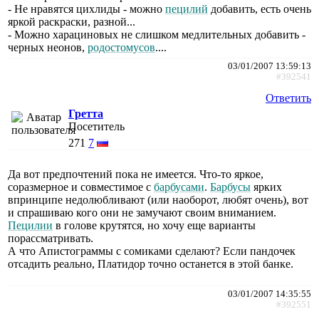
- Не нравятся цихлиды - можно
пецилий
добавить, есть очень
яркой раскраски, разной...
- Можно харациновых не слишком медлительных добавить -
черных неонов,
родостомусов
....
03/01/2007 13:59:13
#392541
Ответить
Гретта
Посетитель
271
7
Да вот предпочтений пока не имеется. Что-то яркое,
соразмерное и совместимое с
барбусами
.
Барбусы
ярких
впринципе недолюбливают (или наоборот, любят очень), вот
и спрашиваю кого они не замучают своим вниманием.
Пецилии
в голове крутятся, но хочу еще варианты
порассматривать.
А что Апистограммы с сомиками сделают? Если пандочек
отсадить реально, Платидор точно останется в этой банке.
03/01/2007 14:35:55
#392551