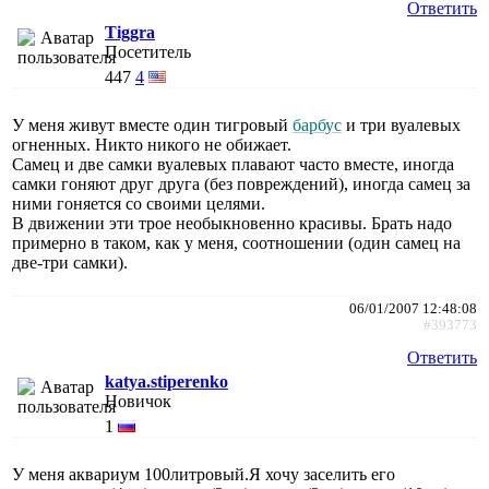
Ответить
Tiggra
Посетитель
447
4
У меня живут вместе один тигровый
барбус
и три вуалевых
огненных. Никто никого не обижает.
Самец и две самки вуалевых плавают часто вместе, иногда
самки гоняют друг друга (без повреждений), иногда самец за
ними гоняется со своими целями.
В движении эти трое необыкновенно красивы. Брать надо
примерно в таком, как у меня, соотношении (один самец на
две-три самки).
06/01/2007 12:48:08
#393773
Ответить
katya.stiperenko
Новичок
1
У меня аквариум 100литровый.Я хочу заселить его