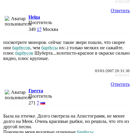
#392568
Ответить
Helga
Посетитель
349
17
Москва
посмотрите миноров. сейчас такие звери пошли, что скорее
они
барбусов
, чем
барбусы
их:-) только мелких не сажайте.
плюс
барбусов
Шуберта...золотисто-красное в окраске сильно
видно, плюс крупные.
03/01/2007 20:31:30
#392691
Ответить
Гретта
Посетитель
271
7
Была на птичке. Долго смотрела на Апистограмм, не менее
долго на Меек. Очень красивые рыбки, но решила, что это из
другой песни.
Покорили меня вуалевые огненные
барбусы
.