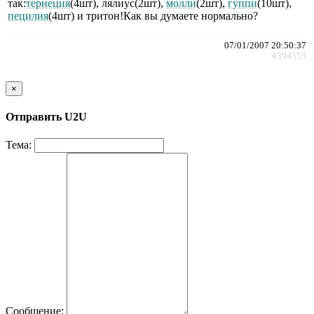
так:
тернеция
(4шт), лялиус(2шт),
молли
(2шт),
гуппи
(10шт),
пецилия
(4шт) и тритон!Как вы думаете нормально?
07/01/2007 20:50:37
#394353
×
Отправить U2U
Тема:
Сообщение: