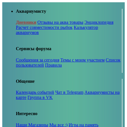
Аквариумисту
Дневники
Отзывы на аква товары
Энциклопедия
Расчет совместимости рыбок
Калькулятор
аквариумов
Сервисы форума
Сообщения за сегодня
Темы с моим участием
Список
пользователей
Правила
Общение
Календарь событий
Чат в Telegram
Аквариумисты на
карте
Группа в VK
Интересно
Наши Магазины
Мы все :)
Игра на память