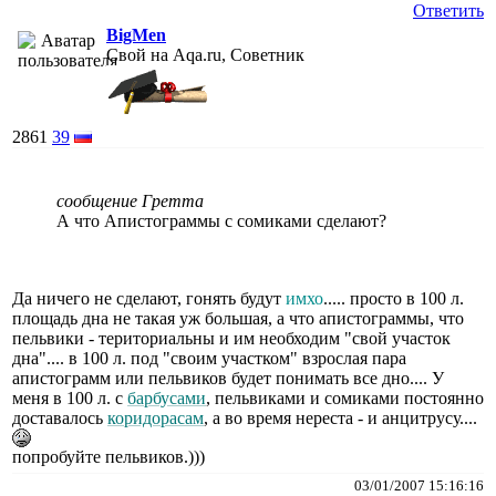
Ответить
BigMen
Свой на Aqa.ru, Советник
2861
39
сообщение Гретта
А что Апистограммы с сомиками сделают?
Да ничего не сделают, гонять будут
имхо
..... просто в 100 л.
площадь дна не такая уж большая, а что апистограммы, что
пельвики - териториальны и им необходим "свой участок
дна".... в 100 л. под "своим участком" взрослая пара
апистограмм или пельвиков будет понимать все дно.... У
меня в 100 л. с
барбусами
, пельвиками и сомиками постоянно
доставалось
коридорасам
, а во время нереста - и анцитрусу....
попробуйте пельвиков.)))
03/01/2007 15:16:16