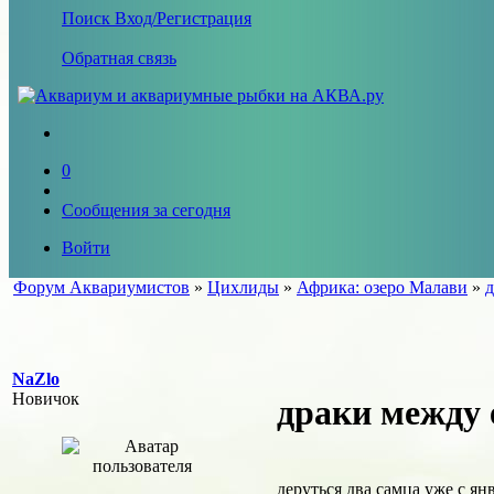
Поиск
Вход/Регистрация
Обратная связь
0
Сообщения за сегодня
Войти
Форум Аквариумистов
»
Цихлиды
»
Африка: озеро Малави
»
д
NaZlo
Новичок
драки между 
деруться два самца уже с ян