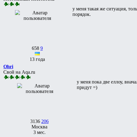
у меня такая же ситуация, тол
порядок.
658
9
13 года
Ohri
Свой на Aqa.ru
у меня пока две еллоу, внач
придут =)
3136
206
Москва
3 мес.