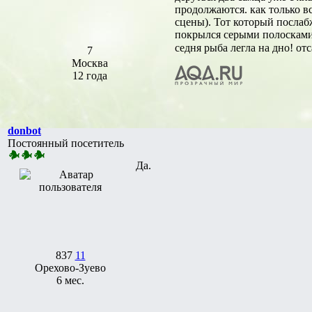
продолжаются. как только вс
сцены). Тот который послабж
покрылся серыми полосками
седня рыба легла на дно! от
7
Москва
12 года
donbot
Постоянный посетитель
Да.
837
11
Орехово-Зуево
6 мес.