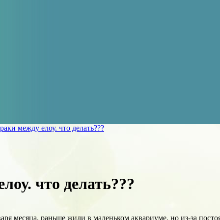
раки между елоу. что делать???
елоу. что делать???
варя месяца, раньше жили в маленьком аквариуме, но из-за пост