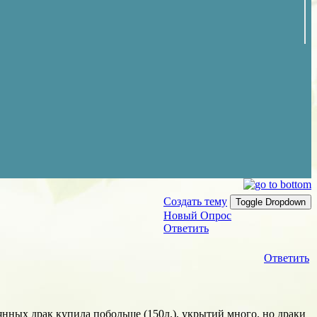
Создать тему
Toggle Dropdown
Новый Опрос
Ответить
Ответить
оянных драк купила побольше (150л.), укрытий много. но драки