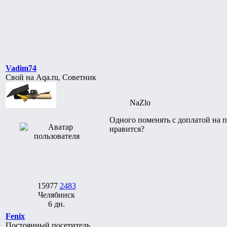
Vadim74
Свой на Aqa.ru, Советник
NaZlo
Одного поменять с доплатой на па
нравится?
15977
2483
Челябинск
6 дн.
Fenix
Постоянный посетитель