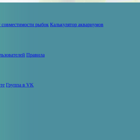
т совместимости рыбок
Калькулятор аквариумов
льзователей
Правила
те
Группа в VK