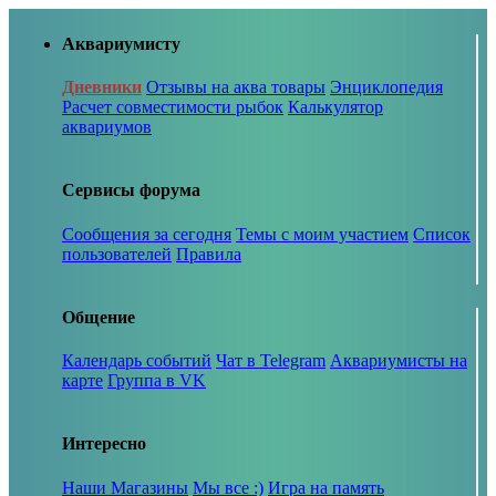
Аквариумисту
Дневники
Отзывы на аква товары
Энциклопедия
Расчет совместимости рыбок
Калькулятор
аквариумов
Сервисы форума
Сообщения за сегодня
Темы с моим участием
Список
пользователей
Правила
Общение
Календарь событий
Чат в Telegram
Аквариумисты на
карте
Группа в VK
Интересно
Наши Магазины
Мы все :)
Игра на память