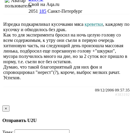
Свой на Aqa.ru
2051
185
Санкт-Петербург
Изредка подкармливал кусочками мяса
креветки
, каждому по
кусочку и обходилось без драк.
Как то для эксперимента бросил на ночь целую голову со
всем содержимым, к утру они съели в первую очередь
хитиновую часть, на следующий день произошла массовая
линька, подбросил еще порезанную голову +"шкурки",
мусора получилось много на дне, но за 2 суток все пришло в
норму, т.е. съели все без остатков.
Думаю, что такой благоприятный для них фон и
спровоцировал "нерест"(?), короче, выброс мелких рачат.
Успехов.
09/12/2006 09:57:35
#383192
×
Отправить U2U
Тема: