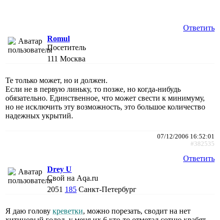
Ответить
Romul
Посетитель
111
Москва
Те только может, но и должен.
Если не в первую линьку, то позже, но когда-нибудь
обязательно. Единственное, что может свести к минимуму,
но не исключить эту возможность, это большое количество
надежных укрытий.
07/12/2006 16:52:01
#382535
Ответить
Drey U
Свой на Aqa.ru
2051
185
Санкт-Петербург
Я даю голову
креветки
, можно порезать, сводит на нет
хитиновый голод, у меня их 6,кто-то отметал сотню крабят,