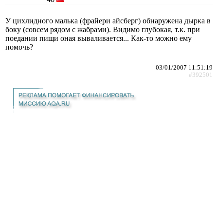
У цихлидного малька (фрайери айсберг) обнаружена дырка в
боку (совсем рядом с жабрами). Видимо глубокая, т.к. при
поедании пищи оная вываливается... Как-то можно ему
помочь?
03/01/2007 11:51:19
#392501