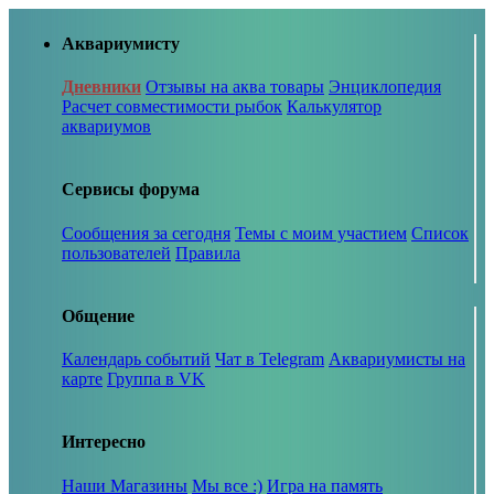
Аквариумисту
Дневники
Отзывы на аква товары
Энциклопедия
Расчет совместимости рыбок
Калькулятор
аквариумов
Сервисы форума
Сообщения за сегодня
Темы с моим участием
Список
пользователей
Правила
Общение
Календарь событий
Чат в Telegram
Аквариумисты на
карте
Группа в VK
Интересно
Наши Магазины
Мы все :)
Игра на память