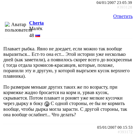
04/01/2007 23:05:39
#393128
Ответить
Cherta
Малёк
48
Плавает рыбка. Явно не доедает, если можно так вообще
выразиться... Ест-то она ест... Этой истории уже несколько
дней (как заметили), а появилось скорее всего до воскресенья
( тогда отдала хромисов-красавцев, которые, похоже,
поранили эту и другую, у которой выргызен кусок верхнего
плавника).
По размерам меньше других таких же по возрасту, при
кормежке жадно бросается на корм и, урвав кусок,
скрывается. Потом плавает и роняет уже мелкие кусочки
через дырку в боку
С одной стороны, ее бы не кормить
вообще, чтобы дырка могла зарасти. С другой стороны, так
она вообще ослабнет... Что делать?
05/01/2007 00:15:53
#393172