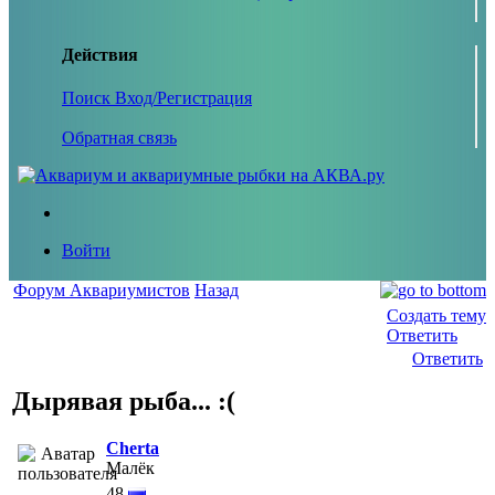
Действия
Поиск
Вход/Регистрация
Обратная связь
Войти
Форум Аквариумистов
Назад
Создать тему
Ответить
Ответить
Дырявая рыба... :(
Cherta
Малёк
48