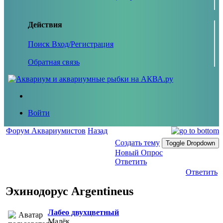
Действия
Поиск
Вход/Регистрация
Обратная связь
Войти
Форум Аквариумистов
Назад
Создать тему
Toggle Dropdown
Новый Опрос
Ответить
Ответить
Эхинодорус Argentineus
Лабео двухцветный
Малёк