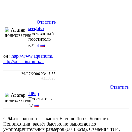
Ответить
seegofer
Постоянный
посетитель
621
4
он?
http://www.aquariumi...
http://our-aquarium....
29/07/2006 23:15:55
#333826
Ответить
Пётр
Посетитель
52
С 94-го годо он называется E. grandiflorus. Болотник.
Неприхотлив, растёт быстро, но выростает до
умопомрачительных размеров (60-150см). Сведения из И.