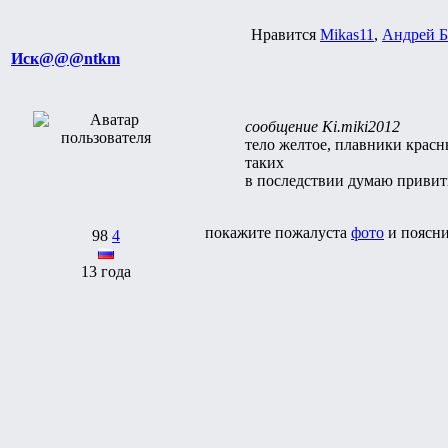
Нравится
Mikas11
,
Андрей Б
Иск@@@ntkm
сообщение Ki.miki2012
тело желтое, плавники красн
таких
в последствии думаю привить
покажите пожалуста
фото
и поясни
98
4
13 года