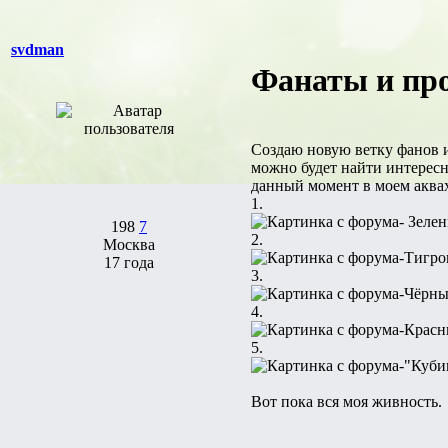
svdman
Фанаты и про
Создаю новую ветку фанов 
можно будет найти интерес
данный момент в моем аква
1.
- Зеле
198
7
2.
Москва
-Тигр
17 года
3.
-Чёрн
4.
-Красн
5.
-"Куби
Вот пока вся моя живность.