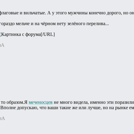
 флаговые и вильчатые. А у этого мужчины конечно дорого, но 
гораздо мельче и на чёрном нету зелёного перелива...
[/URL]
лА
м то образом.Я
меченосцев
не много видела, именно эти поразили
Вполне допускаю, что ваши такие же или лучше, но на рынке ему
ллА