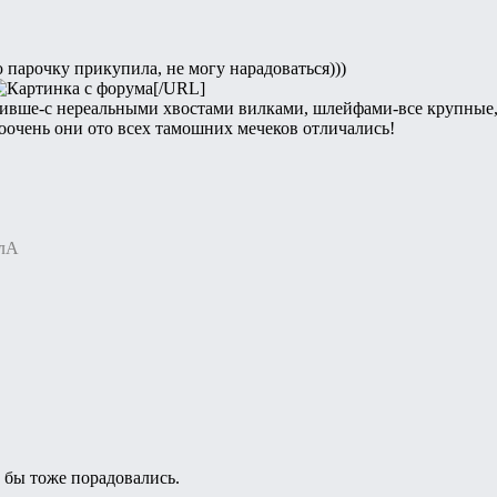
 парочку прикупила, не могу нарадоваться)))
[/URL]
сивше-с нереальными хвостами вилками, шлейфами-все крупные, 
оочень они ото всех тамошних мечеков отличались!
ллА
 бы тоже порадовались.