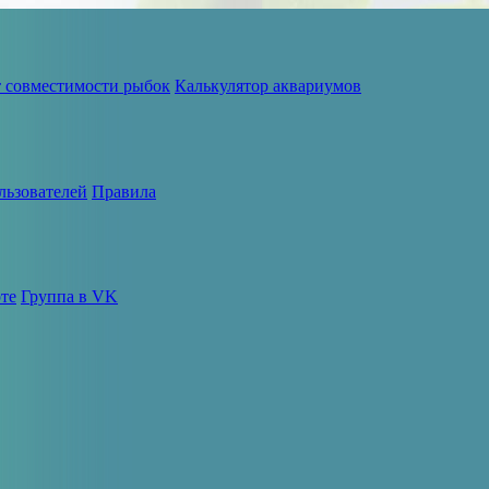
т совместимости рыбок
Калькулятор аквариумов
льзователей
Правила
те
Группа в VK