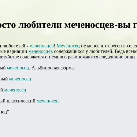
сто любители меченосцев-вы гд
и любителей -
меченосцев
!
Меченосец
не менее интересен в сел
ные вариации
меченосцев
содержащихся у любителей. Ведь всево
хозяйстве содержатся и немного размножаются следующие виды
ный
меченосец
. Альбиносная форма.
овый
меченосец
ый
меченосец
ый классический
меченосец
нец"