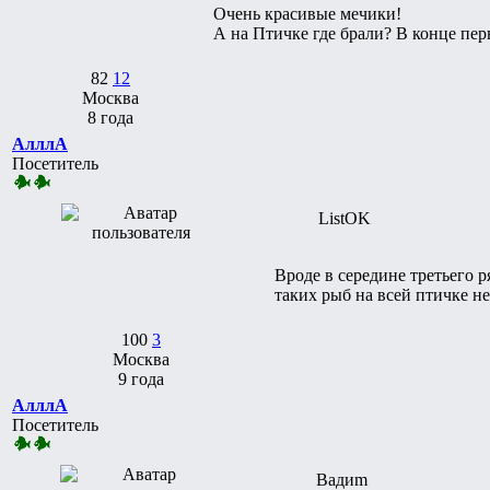
Очень красивые мечики!
А на Птичке где брали? В конце пер
82
12
Москва
8 года
АлллА
Посетитель
ListOK
Вроде в середине третьего 
таких рыб на всей птичке н
100
3
Москва
9 года
АлллА
Посетитель
Вадиm