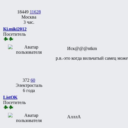
18449
11628
Москва
3 час.
Ki.miki2012
Посетитель
Иск@@@ntkm
р.в.-это когда вильчатый самец мож
372
60
Электросталь
6 года
ListOK
Посетитель
АлллА