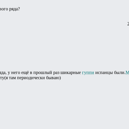
вого ряда?
ряда, у него ещё в прошлый раз шикарные
гуппи
испанцы были.
М
ету(я там периодически бываю)