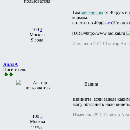
Там
меченосцы
от 40 руб. и
кормом.
вот эти по 40р(
фото
)Но они 
100
3
[URL=http://www.radikal.ru]
Москва
9 года
Изменено 29.1.13 автор Алл
АлллА
Посетитель
Вадиm
извините, если задела каки
могу объяснить-надо видеть.
Изменено 29.1.13 автор Ал
100
3
Москва
9 года