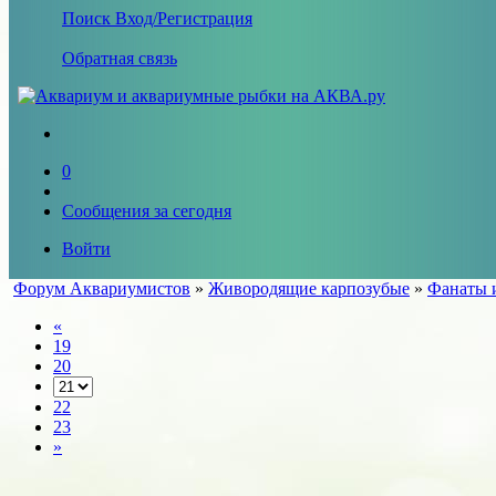
Поиск
Вход/Регистрация
Обратная связь
0
Сообщения за сегодня
Войти
Форум Аквариумистов
»
Живородящие карпозубые
»
Фанаты и
«
19
20
22
23
»