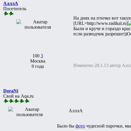
АлллА
Посетитель
На днях на птичке вот такую
[URL=http://www.radikal.ru]
Были и круче и гораздо кра
если разводчик разрешит))О
100
3
Москва
Изменено 28.1.13 автор Ал
9 года
DoraNi
Свой на Aqa.ru
АлллА
Было бы
фото
чудесной парочки, мы