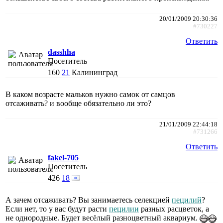
20/01/2009 20:30:36
#730227
Ответить
dasshha
Посетитель
160
21
Калининград
В каком возрасте мальков нужно самок от самцов
отсаживать? и вообще обязательно ли это?
21/01/2009 22:44:18
#731266
Ответить
fakel-705
Посетитель
426
18
А зачем отсаживать? Вы занимаетесь селекцией
пецилий
?
Если нет, то у вас будут расти
пецилии
разных расцветок, а
не однородные. Будет весёлый разноцветный аквариум.