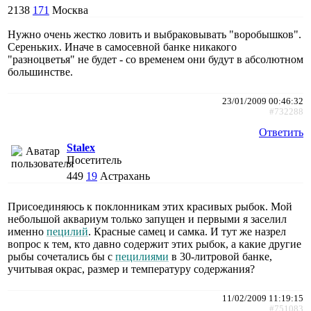
2138
171
Москва
Нужно очень жестко ловить и выбраковывать "воробышков".
Сереньких. Иначе в самосевной банке никакого
"разноцветья" не будет - со временем они будут в абсолютном
большинстве.
23/01/2009 00:46:32
#732288
Ответить
Stalex
Посетитель
449
19
Астрахань
Присоединяюсь к поклонникам этих красивых рыбок. Мой
небольшой аквариум только запущен и первыми я заселил
именно
пецилий
. Красные самец и самка. И тут же назрел
вопрос к тем, кто давно содержит этих рыбок, а какие другие
рыбы сочетались бы с
пецилиями
в 30-литровой банке,
учитывая окрас, размер и температуру содержания?
11/02/2009 11:19:15
#751083