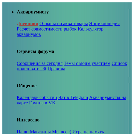
Аквариумисту
Дневники
Отзывы на аква товары
Энциклопедия
Расчет совместимости рыбок
Калькулятор
аквариумов
Сервисы форума
Сообщения за сегодня
Темы с моим участием
Список
пользователей
Правила
Общение
Календарь событий
Чат в Telegram
Аквариумисты на
карте
Группа в VK
Интересно
Наши Магазины
Мы все :)
Игра на память