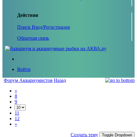
Действия
Поиск
Вход/Регистрация
Обратная связь
Войти
Форум Аквариумистов
Назад
«
8
9
11
12
»
Создать тему
Toggle Dropdown