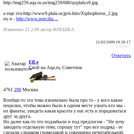
http://img259.aqa.ru.us/img259/680/ayplatics9.jpg
а еще эта-http://www9.plala.or.jp/n-hiro/Xiphophorus_2.jpg
ну и -
http://www.poecilia....
Изменено 21.2.09 автор ФЛЕШКА
21/02/2009 19:20:17
#760897
Ответить
ElLe
Свой на Aqa.ru, Советник
4761
290
Москва
Вообще-то эта тема изначально была про то - у кого какие
пецилки, чтобы можно было в одном месте узнать кто мы -
их фанаты, увидеть какая красота у нас есть и порадоваться
друг за друга.
Но далее как-то это подзабыли и под предлогом - "Не хочу
заводить отдельную тему, спрошу тут" про все подряд - ее
сделали слишком громоздкой и совершено нечитабельной.