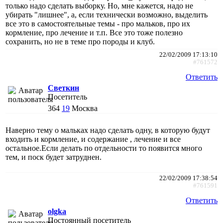
только надо сделать выборку. Но, мне кажется, надо не
убирать "лишнее", а, если технически возможно, выделить
все это в самостоятельные темы - про мальков, про их
кормление, про лечение и т.п. Все это тоже полезно
сохранить, но не в теме про породы и клуб.
22/02/2009 17:13:10
#761572
Ответить
Светкин
Посетитель
364
19
Москва
Наверно тему о мальках надо сделать одну, в которую будут
входить и кормление, и содержание , лечение и все
остальное.Если делать по отдельности то появится много
тем, и поск будет затруднен.
22/02/2009 17:38:54
#761591
Ответить
olgka
Постоянный посетитель