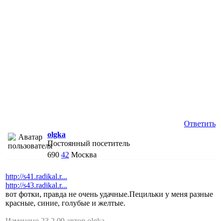
Ответить
olgka
Постоянный посетитель
690
42
Москва
http://s41.radikal.r...
http://s43.radikal.r...
вот фотки, правда не очень удачные.Пецильки у меня разные
красные, синие, голубые и желтые.
Изменено 23.2.09 автор olgka