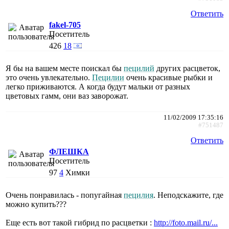
Ответить
fakel-705
Посетитель
426
18
Я бы на вашем месте поискал бы
пецилий
других расцветок,
это очень увлекательно.
Пецилии
очень красивые рыбки и
легко приживаются. А когда будут мальки от разных
цветовых гамм, они ваз заворожат.
11/02/2009 17:35:16
#751487
Ответить
ФЛЕШКА
Посетитель
97
4
Химки
Очень понравилась - попугайная
пецилия
. Неподскажите, где
можно купить???
Еще есть вот такой гибрид по расцветки :
http://foto.mail.ru/...