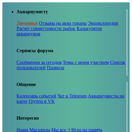
Аквариумисту
Дневники
Отзывы на аква товары
Энциклопедия
Расчет совместимости рыбок
Калькулятор
аквариумов
Сервисы форума
Сообщения за сегодня
Темы с моим участием
Список
пользователей
Правила
Общение
Календарь событий
Чат в Telegram
Аквариумисты на
карте
Группа в VK
Интересно
Наши Магазины
Мы все :)
Игра на память