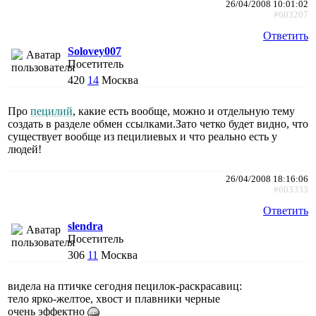
26/04/2008 10:01:02
#603207
Ответить
Solovey007
Посетитель
420
14
Москва
Про
пецилий
, какие есть вообще, можно и отдельную тему
создать в разделе обмен ссылками.Зато четко будет видно, что
существует вообще из пецилиевых и что реально есть у
людей!
26/04/2008 18:16:06
#603333
Ответить
slendra
Посетитель
306
11
Москва
видела на птичке сегодня пецилок-раскрасавиц:
тело ярко-желтое, хвост и плавники черные
очень эффектно