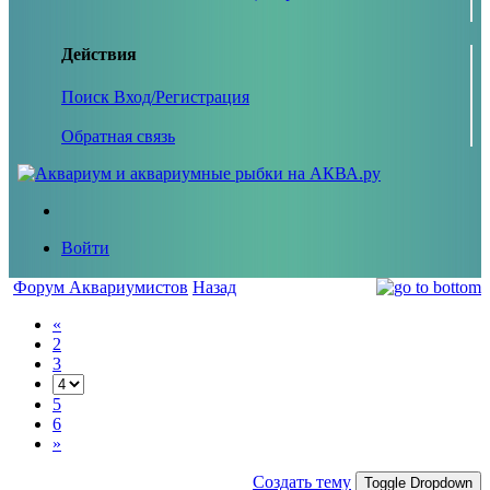
Действия
Поиск
Вход/Регистрация
Обратная связь
Войти
Форум Аквариумистов
Назад
«
2
3
5
6
»
Создать тему
Toggle Dropdown