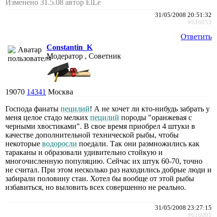
Изменено 31.5.08 автор ElLe
31/05/2008 20:51:32
#616053
Ответить
Constantin_K
Модератор , Советник
19070
14341
Москва
Господа фанаты
пецилий
! А не хочет ли кто-нибудь забрать у
меня целое стадо мелких
пецилий
породы "оранжевая с
черными хвостиками". В свое время приобрел 4 штуки в
качестве дополнительной технической рыбы, чтобы
некоторые
водоросли
поедали. Так они размножились как
тараканы и образовали удивительно стойкую и
многочисленную популяцию. Сейчас их штук 60-70, точно
не считал. При этом несколько раз находились добрые люди и
забирали половину стаи. Хотел бы вообще от этой рыбы
избавиться, но выловить всех совершенно не реально.
31/05/2008 23:27:15
#616091