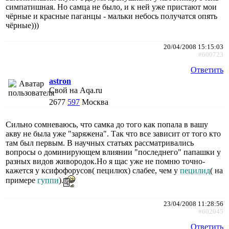
симпатишная. Но самца не было, и к ней уже пристают мои
чёрные и красные паганцы - мальки небось получатся опять
чёрные)))
20/04/2008 15:15:03
#600723
Ответить
astron
Свой на Aqa.ru
2677
597
Москва
Сильно сомневаюсь, что самка до того как попала в вашу
акву не была уже "заряжена". Так что все зависит от того кто
там был первым. В научных статьях рассматривались
вопросы о доминирующем влиянии "последнего" папашки у
разных видов живородок.Но я щас уже не помню точно-
кажется у ксифофорусов( пецилюх) слабее, чем у
пецилид
( на
примере
гуппи
).
23/04/2008 11:28:56
#602045
Ответить