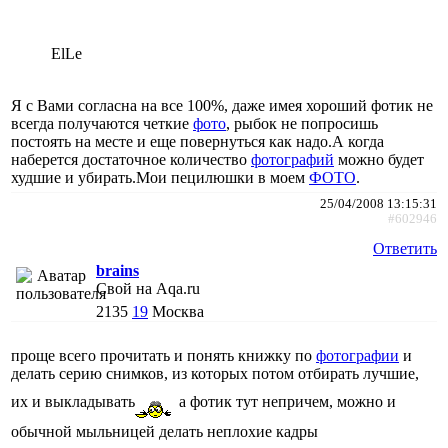
ElLe
Я с Вами согласна на все 100%, даже имея хороший фотик не
всегда получаются четкие
фото
, рыбок не попросишь
постоять на месте и еще повернуться как надо.А когда
наберется достаточное количество
фотографий
можно будет
худшие и убирать.Мои пецилюшки в моем
ФОТО
.
25/04/2008 13:15:31
#602946
Ответить
brains
Свой на Aqa.ru
2135
19
Москва
проще всего прочитать и понять книжку по
фотографии
и
делать серию снимков, из которых потом отбирать лучшие,
их и выкладывать
а фотик тут непричем, можно и
обычной мыльницей делать неплохие кадры