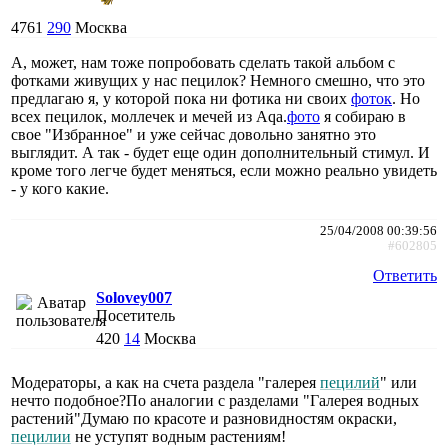
4761
290
Москва
А, может, нам тоже попробовать сделать такой альбом с
фотками живущих у нас пецилок? Немного смешно, что это
предлагаю я, у которой пока ни фотика ни своих
фоток
. Но
всех пецилок, моллечек и мечей из Aqa.
фото
я собираю в
свое "Избранное" и уже сейчас довольно занятно это
выглядит. А так - будет еще один дополнительный стимул. И
кроме того легче будет меняться, если можно реально увидеть
- у кого какие.
25/04/2008 00:39:56
#602805
Ответить
Solovey007
Посетитель
420
14
Москва
Модераторы, а как на счета раздела "галерея
пецилий
" или
нечто подобное?По аналогии с разделами "Галерея водных
растений"Думаю по красоте и разновидностям окраски,
пецилии
не уступят водным растениям!