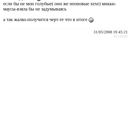
если бы не мои голубые( они же неоновые хехе) микки-
маусы-взяла бы не задумываясь
а так жалко-получится черт-те что в итоге
31/05/2008 19:45:21
#616040