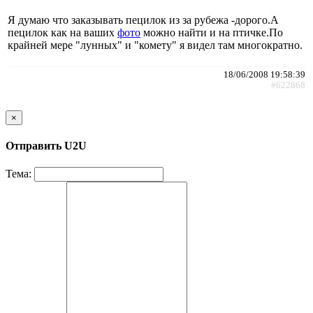
Я думаю что заказывать пецилок из за рубежа -дорого.А
пецилок как на ваших
фото
можно найти и на птичке.По
крайней мере "лунных" и "комету" я видел там многократно.
18/06/2008 19:58:39
#622868
×
Отправить U2U
Тема: