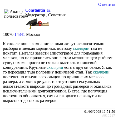
Ответить
Constantin_K
Модератор , Советник
19070
14341
Москва
К сожалению в компании с ними живут исключительно
расборы и мелкая харацинка, поэтому
скалярии
там не
покатят. Пытался завести апистограмм для подъедания
мальков, но не прижились они в этом мельтишащем рыбном
супе, похоже просто не смогли выстоять в пищевой
конкуренции. Крупные
скалярии
есть в другой банке. Я как-
то пересадил туда половину пецилевой стаи. Так
скалярии
постепенно отъели всех самцов по причине их мелкого
размера, а самки в результате отсутствия сексуальных
домогательств выросли до громадных размеров и оказались
исключительными долгожителями. В стае, где популяция
постоянно обновляется, самки так долго не живут и не
вырастают до таких размеров.
01/06/2008 16:51:50
#616217