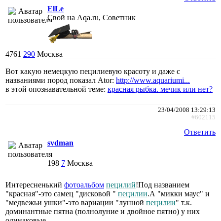
ElLe
Свой на Aqa.ru, Советник
4761
290
Москва
Вот какую немецкую пецилиевую красоту и даже с
названиями пород показал Ator:
http://www.aquariumi...
в этой опознавательной теме:
красная рыбка. мечик или нет?
23/04/2008 13:29:13
#602115
Ответить
svdman
198
7
Москва
Интересненький
фотоальбом
пецилий
!Под названием
"красная"-это самец "дисковой "
пецилии
.А "микки маус" и
"медвежьи ушки"-это вариации "лунной
пецилии
" т.к.
доминантные пятна (полнолуние и двойное пятно) у них
одинаковые.