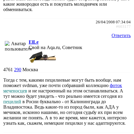
какие живородки есть и покупать молоднячек или
обмениваться.
26/04/2008 07:34:04
#603177
Ответить
ElLe
Свой на Aqa.ru, Советник
4761
290
Москва
Тогда с тем, какими пецилиевые могут быть вообще, нам
поможет svdman, уже почти собравший коллекцию
фоток
меченосцев
и не настроенный на этом останавливаться. А
тут можно будет увидеть - что реально имеется сегодня из
пецилий
в Росии буквально - от Калининграда до
Владивостока. Ведь какие-то из пород были, как АДА у
мечиков, исконно нашими, но сегодня судьбу их при всем
желании не понять. А в то же время, мне кажется, интерсно
узнать как, скажем, немецкие пецилки у нас адаптируются.