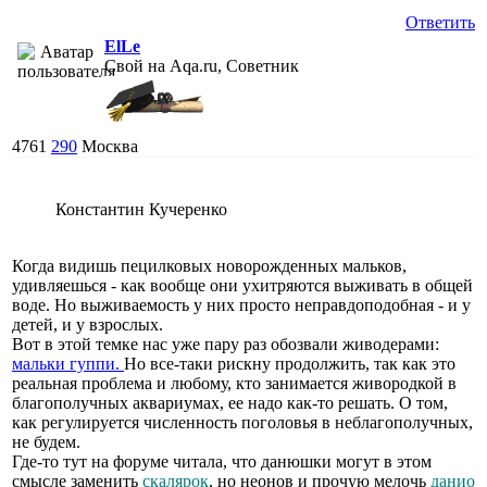
Ответить
ElLe
Свой на Aqa.ru, Советник
4761
290
Москва
Константин Кучеренко
Когда видишь пецилковых новорожденных мальков,
удивляешься - как вообще они ухитряются выживать в общей
воде. Но выживаемость у них просто неправдоподобная - и у
детей, и у взрослых.
Вот в этой темке нас уже пару раз обозвали живодерами:
мальки гуппи.
Но все-таки рискну продолжить, так как это
реальная проблема и любому, кто занимается живородкой в
благополучных аквариумах, ее надо как-то решать. О том,
как регулируется численность поголовья в неблагополучных,
не будем.
Где-то тут на форуме читала, что данюшки могут в этом
смысле заменить
скалярок
, но неонов и прочую мелочь
данио