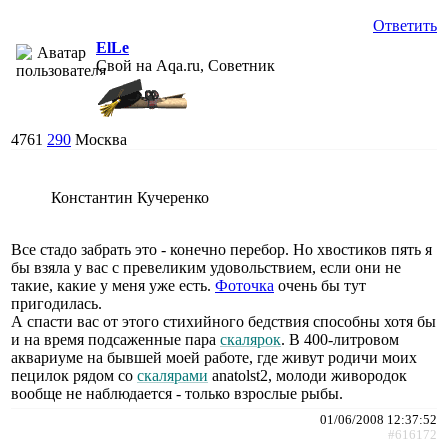
Ответить
ElLe
Свой на Aqa.ru, Советник
4761
290
Москва
Константин Кучеренко
Все стадо забрать это - конечно перебор. Но хвостиков пять я
бы взяла у вас с превеликим удовольствием, если они не
такие, какие у меня уже есть.
Фоточка
очень бы тут
пригодилась.
А спасти вас от этого стихийного бедствия способны хотя бы
и на время подсаженные пара
скалярок
. В 400-литровом
аквариуме на бывшей моей работе, где живут родичи моих
пецилок рядом со
скалярами
anatolst2, молоди живородок
вообще не наблюдается - только взрослые рыбы.
01/06/2008 12:37:52
#616172