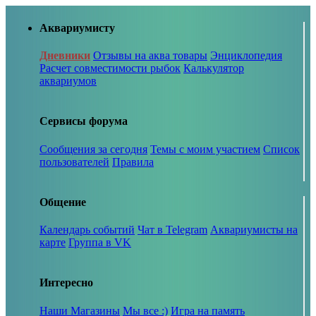
Аквариумисту
Дневники
Отзывы на аква товары
Энциклопедия
Расчет совместимости рыбок
Калькулятор
аквариумов
Сервисы форума
Сообщения за сегодня
Темы с моим участием
Список
пользователей
Правила
Общение
Календарь событий
Чат в Telegram
Аквариумисты на
карте
Группа в VK
Интересно
Наши Магазины
Мы все :)
Игра на память