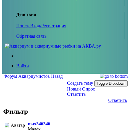
Действия
Поиск
Вход/Регистрация
Обратная связь
Войти
Форум Аквариумистов
Назад
Создать тему
Toggle Dropdown
Новый Опрос
Ответить
Ответить
Фильтр
max346346
Малёк