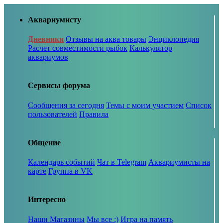
Аквариумисту
Дневники
Отзывы на аква товары
Энциклопедия
Расчет совместимости рыбок
Калькулятор
аквариумов
Сервисы форума
Сообщения за сегодня
Темы с моим участием
Список
пользователей
Правила
Общение
Календарь событий
Чат в Telegram
Аквариумисты на
карте
Группа в VK
Интересно
Наши Магазины
Мы все :)
Игра на память