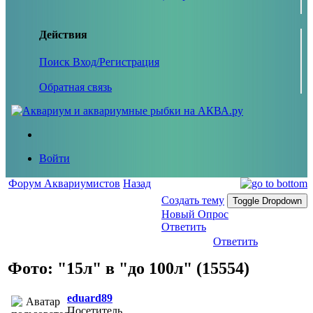
Действия
Поиск
Вход/Регистрация
Обратная связь
Войти
Форум Аквариумистов
Назад
Создать тему
Toggle Dropdown
Новый Опрос
Ответить
Ответить
Фото: "15л" в "до 100л" (15554)
eduard89
Посетитель