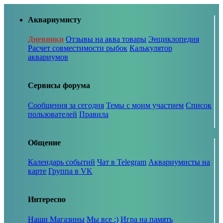
Аквариумисту
Дневники
Отзывы на аква товары
Энциклопедия
Расчет совместимости рыбок
Калькулятор
аквариумов
Сервисы форума
Сообщения за сегодня
Темы с моим участием
Список
пользователей
Правила
Общение
Календарь событий
Чат в Telegram
Аквариумисты на
карте
Группа в VK
Интересно
Наши Магазины
Мы все :)
Игра на память