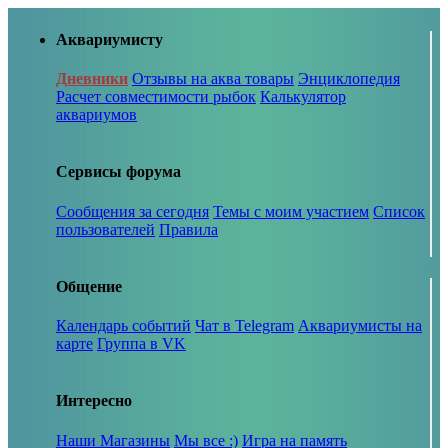
Аквариумисту
Дневники
Отзывы на аква товары
Энциклопедия
Расчет совместимости рыбок
Калькулятор
аквариумов
Сервисы форума
Сообщения за сегодня
Темы с моим участием
Список
пользователей
Правила
Общение
Календарь событий
Чат в Telegram
Аквариумисты на
карте
Группа в VK
Интересно
Наши Магазины
Мы все :)
Игра на память