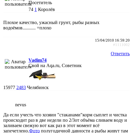
Посетитель
74
1
Королёв
Плохое качество, ужасный грунт, рыбы разных
водоёмов........... =плохо
15/04/2010 16:59:20
#1111002
Ответить
Vadim74
Свой на Aqa.ru, Советник
15977
2483
Челябинск
nevus
Да если учесть что хозяин "стаканами"корм сыплет и чистка
происходит раз в две недели по 2/3от объёма сливаем воду и
заливаем свежую вот как раз в этот момент всё
запечетлено.
Фото
полугодичной давности а рыбы живут там