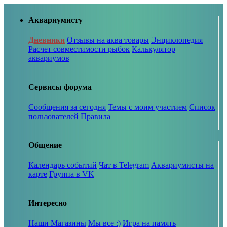
Аквариумисту
Дневники
Отзывы на аква товары
Энциклопедия
Расчет совместимости рыбок
Калькулятор
аквариумов
Сервисы форума
Сообщения за сегодня
Темы с моим участием
Список
пользователей
Правила
Общение
Календарь событий
Чат в Telegram
Аквариумисты на
карте
Группа в VK
Интересно
Наши Магазины
Мы все :)
Игра на память