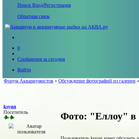
Поиск
Вход/Регистрация
Обратная связь
0
Сообщения за сегодня
Войти
Форум Аквариумистов
»
Обсуждение фотографий из галереи
ksyun
Посетитель
Фото: "Еллоу" в
Пользователь ksyun хочет обсудить 