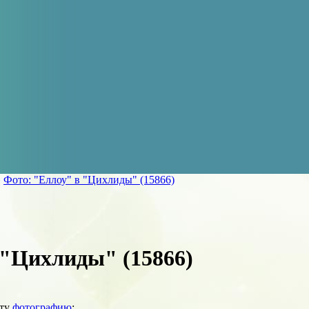
»
Фото: "Еллоу" в "Цихлиды" (15866)
 "Цихлиды" (15866)
эту
фотографию
: