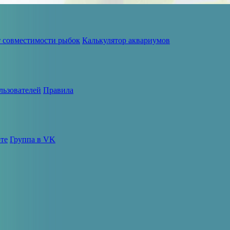
т совместимости рыбок
Калькулятор аквариумов
льзователей
Правила
те
Группа в VK