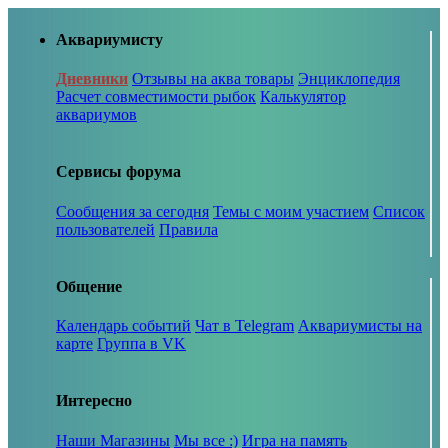
Аквариумисту
Дневники
Отзывы на аква товары
Энциклопедия
Расчет совместимости рыбок
Калькулятор
аквариумов
Сервисы форума
Сообщения за сегодня
Темы с моим участием
Список
пользователей
Правила
Общение
Календарь событий
Чат в Telegram
Аквариумисты на
карте
Группа в VK
Интересно
Наши Магазины
Мы все :)
Игра на память