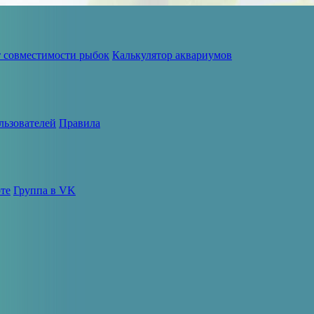
т совместимости рыбок
Калькулятор аквариумов
льзователей
Правила
те
Группа в VK