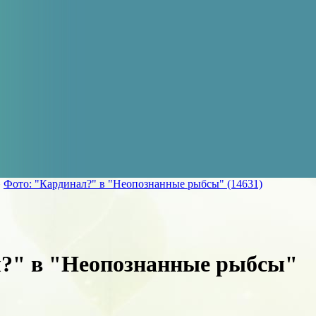
»
Фото: "Кардинал?" в "Неопознанные рыбсы" (14631)
л?" в "Неопознанные рыбсы"