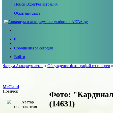
Поиск
Вход/Регистрация
Обратная связь
0
Сообщения за сегодня
Войти
Форум Аквариумистов
»
Обсуждение фотографий из галереи
McClaud
Новичок
Фото: "Кардина
(14631)