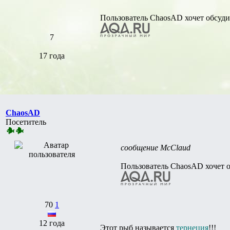
Пользователь ChaosAD хочет обсуди
7
17 года
ChaosAD
Посетитель
сообщение McClaud
Пользователь ChaosAD хочет 
70
1
12 года
Этот рыб называется
тернеция
!!!