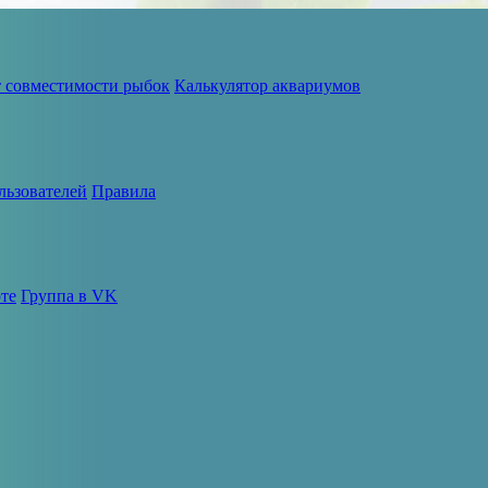
т совместимости рыбок
Калькулятор аквариумов
льзователей
Правила
те
Группа в VK