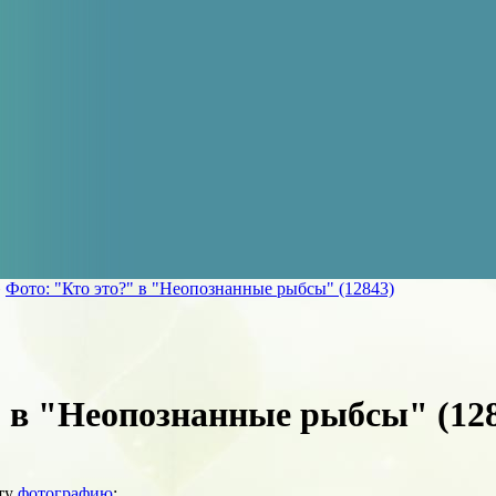
»
Фото: "Кто это?" в "Неопознанные рыбсы" (12843)
" в "Неопознанные рыбсы" (12
эту
фотографию
: