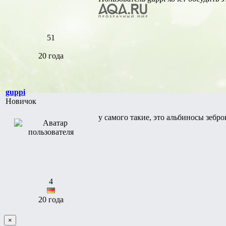
51
20 года
guppi
Новичок
у самого такие, это альбиносы зебр
4
20 года
×