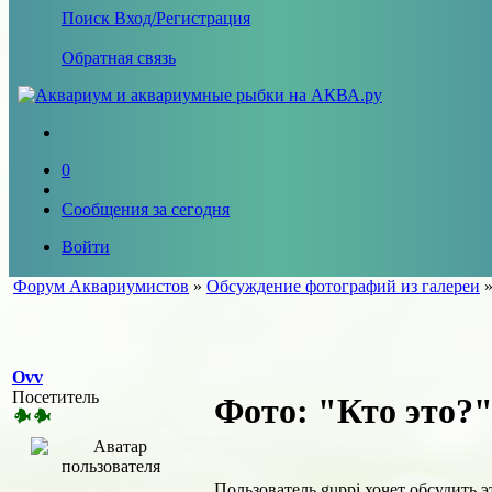
Поиск
Вход/Регистрация
Обратная связь
0
Сообщения за сегодня
Войти
Форум Аквариумистов
»
Обсуждение фотографий из галереи
Ovv
Посетитель
Фото: "Кто это?
Пользователь guppi хочет обсудить 