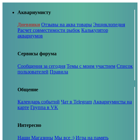
Аквариумисту
Дневники
Отзывы на аква товары
Энциклопедия
Расчет совместимости рыбок
Калькулятор
аквариумов
Сервисы форума
Сообщения за сегодня
Темы с моим участием
Список
пользователей
Правила
Общение
Календарь событий
Чат в Telegram
Аквариумисты на
карте
Группа в VK
Интересно
Наши Магазины
Мы все :)
Игра на память