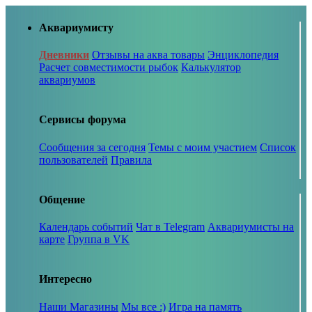
Аквариумисту
Дневники
Отзывы на аква товары
Энциклопедия
Расчет совместимости рыбок
Калькулятор
аквариумов
Сервисы форума
Сообщения за сегодня
Темы с моим участием
Список
пользователей
Правила
Общение
Календарь событий
Чат в Telegram
Аквариумисты на
карте
Группа в VK
Интересно
Наши Магазины
Мы все :)
Игра на память