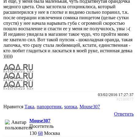
И еще, у меня была маленькая, чуть подзатянутая орандочка
медного цвета. Она заглотила отоцинклюса, который
расшиперился у нее в глотке и видимо сильно поранил, т.к.
после операции извлечения сомика пинцетом (целые сутки
спустя) у нее начала нарывать губа с огромной скоростью
пошло воспаление и спасти ее у меня не получилось, увы :-(
И недавно увидела в магазине такое чудо, что пройти мимо
не хватило сил. Вот такой пупсик - шоколадная оранда, такая
лапочка, что сразу стала любимицей, кстати, единственная -
кто любит гладиться и ласкаться в моей руке, истинная девка
))))))
03/02/2016 17:27:37
#2180077
Нравится
Така
,
папоротник
,
soroкa
,
Mouse307
Ответить
Mouse307
Посетитель
130
68
Москва