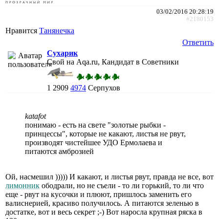
03/02/2016 20:28:19
#2180153
Нравится
Танянечка
Ответить
Сухарик
Свой на Aqa.ru, Кандидат в Советники
1
2909
4974
Серпухов
katafot
понимаю - есть на свете "золотые рыбки -
принцессы", которые не какают, листья не рвут,
производят чистейшее УДО Ермолаева и
питаются амброзией
Ой, насмешил ))))) И какают, и листья рвут, правда не все, вот
лимонник
ободрали, но не съели - то ли горький, то ли что
еще - рвут на кусочки и плюют, пришлось заменить его
валиснерией, красиво получилось. А питаются зеленью в
достатке, вот и весь секрет ;-) Вот наросла крупная ряска в