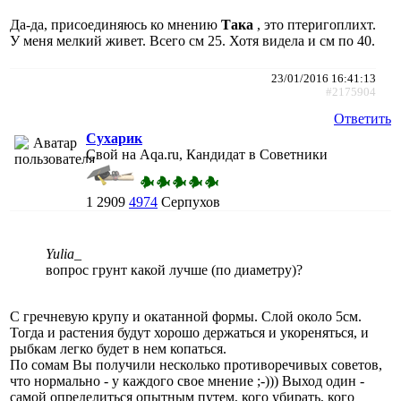
Да-да, присоединяюсь ко мнению
Така
, это птеригоплихт.
У меня мелкий живет. Всего см 25. Хотя видела и см по 40.
23/01/2016 16:41:13
#2175904
Ответить
Сухарик
Свой на Aqa.ru, Кандидат в Советники
1
2909
4974
Серпухов
Yulia_
вопрос грунт какой лучше (по диаметру)?
С гречневую крупу и окатанной формы. Слой около 5см.
Тогда и растения будут хорошо держаться и укореняться, и
рыбкам легко будет в нем копаться.
По сомам Вы получили несколько противоречивых советов,
что нормально - у каждого свое мнение ;-))) Выход один -
самой определиться опытным путем, кого убирать, кого