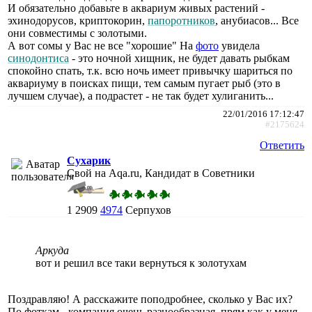
И обязательно добавьте в аквариум живых растений -
эхинодорусов, криптокорин,
папоротников
, анубиасов... Все
они совместимы с золотыми.
А вот сомы у Вас не все "хорошие" На
фото
увидела
синодонтиса
- это ночной хищник, не будет давать рыбкам
спокойно спать, т.к. всю ночь имеет привычку шариться по
аквариуму в поисках пищи, тем самым пугает рыб (это в
лучшем случае), а подрастет - не так будет хулиганить...
22/01/2016 17:12:47
#2175624
Ответить
Сухарик
Свой на Aqa.ru, Кандидат в Советники
1
2909
4974
Серпухов
Аркуда
вот и решил все таки вернуться к золотухам
Поздравляю! А расскажите поподробнее, сколько у Вас их?
По фоткам - компания очень разнообразная, прям как у меня