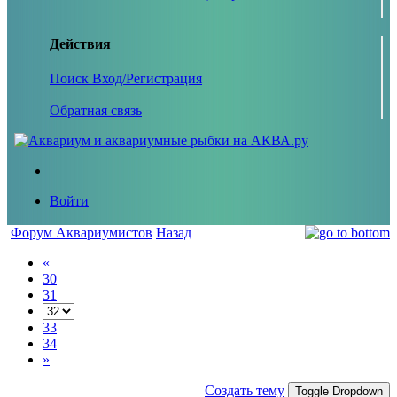
Действия
Поиск
Вход/Регистрация
Обратная связь
Войти
Форум Аквариумистов
Назад
«
30
31
33
34
»
Создать тему
Toggle Dropdown