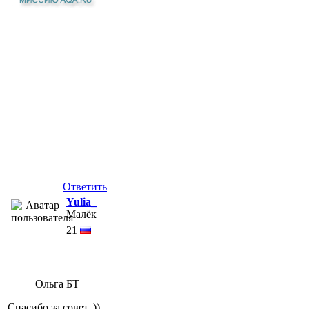
Ответить
Yulia_
Малёк
21
Ольга БТ
Спасибо за совет. ))