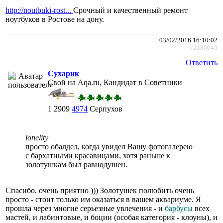
http://noutbuki-rost...
Срочный и качественный ремонт
ноутбуков в Ростове на дону.
03/02/2016 16:10:02
#2180040
Ответить
Сухарик
Свой на Aqa.ru, Кандидат в Советники
1
2909
4974
Серпухов
lonelity
просто обалдел, когда увидел Вашу фотогалерею
с бархатными красавицами, хотя раньше к
золотушкам был равнодушен.
Спасибо, очень приятно ))) Золотушек полюбить очень
просто - стоит только им оказаться в вашем аквариуме. Я
прошла через многие серьезные увлечения - и
барбусы
всех
мастей, и лабинтовые, и боции (особая категория - клоуны), и