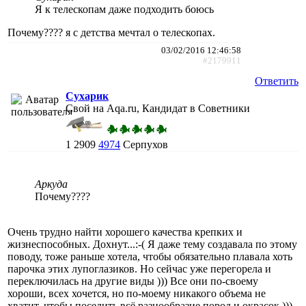
Я к телескопам даже подходить боюсь
Почему???? я с детства мечтал о телескопах.
03/02/2016 12:46:58
#2179911
Ответить
Сухарик
Свой на Aqa.ru, Кандидат в Советники
1
2909
4974
Серпухов
Аркуда
Почему????
Очень трудно найти хорошего качества крепких и
жизнеспособных. Дохнут...:-( Я даже тему создавала по этому
поводу, тоже раньше хотела, чтобы обязательно плавала хоть
парочка этих лупоглазиков. Но сейчас уже перегорела и
переключилась на другие виды ))) Все они по-своему
хороши, всех хочется, но по-моему никакого объема не
хватит, чтобы поселить всё разнообразие пород и окрасок )))