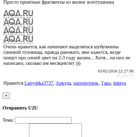
Просто приятные фрагменты из жизни золотушника
Очень нравится, как начинают выделяться шубункины
синевой туловища, правда рановато, мне кажется, везде
пишут про синий цвет на 2-3 году жизни... Хотя... на них не
написано, сколько им месяцев/лет )))
03/02/2016 22:27:00
#2180218
Нравится
Lapyshka3737
,
Аркуда
,
папоротник
,
Така
,
mitaya
×
Отправить U2U
Тема: