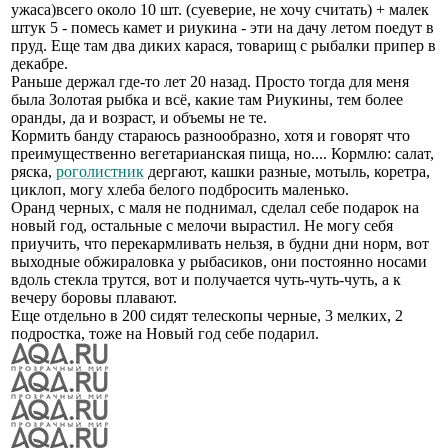
ужаса)всего около 10 шт. (суеверие, не хочу считать) + малек
штук 5 - помесь камет и риукина - эти на дачу летом поедут в
пруд. Еще там два диких карася, товарищ с рыбалки припер в
декабре.
Раньше держал где-то лет 20 назад. Просто тогда для меня
была Золотая рыбка и всё, какие там Риукины, тем более
оранды, да и возраст, и объемы не те.
Кормить банду стараюсь разнообразно, хотя и говорят что
преимущественно вегетарианская пища, но.... Кормлю: салат,
ряска,
роголистник
дергают, кашки разные, мотыль, коретра,
циклоп, могу хлеба белого подбросить маленько.
Оранд черных, с маля не поднимал, сделал себе подарок на
новый год, остальные с мелочи вырастил. Не могу себя
приучить, что перекармливать нельзя, в будни дни норм, вот
выходные обжираловка у рыбасиков, они постоянно носами
вдоль стекла трутся, вот и получается чуть-чуть-чуть, а к
вечеру боровы плавают.
Еще отдельно в 200 сидят телескопы черные, 3 мелких, 2
подростка, тоже на Новый год себе подарил.