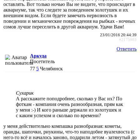
оставлять. Вот только ночью Вы не видите, что происходит в
аквариуме, так что следите за поведением золотушек и их
внешним видом. Если будете замечать нервозность в
поведении и механические повреждения на рыбках - ночных
сомов лучше переселить в другой аквариум. Удачи Вам!
23/01/2016 20:44:39
#2175983
Ответить
Аркуда
Посетитель
77
5
Челябинск
Сухарик
А расскажите поподробнее, сколько у Вас их? По
фоткам - компания очень разнообразная, прям как
у меня :-) И кого раньше держали из золотушек и
с каким успехом и сколько по времени?
у меня действительно компашка разнобразная: кометы,
оранды, шапочки, риукины, что-то наподобие вуалехвоста (с
него-то всё и началось заново, подарили летом - затянутый до