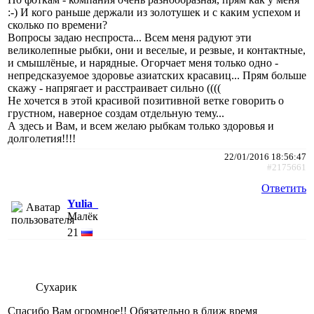
:-) И кого раньше держали из золотушек и с каким успехом и
сколько по времени?
Вопросы задаю неспроста... Всем меня радуют эти
великолепные рыбки, они и веселые, и резвые, и контактные,
и смышлёные, и нарядные. Огорчает меня только одно -
непредсказуемое здоровье азиатских красавиц... Прям больше
скажу - напрягает и расстраивает сильно ((((
Не хочется в этой красивой позитивной ветке говорить о
грустном, наверное создам отдельную тему...
А здесь и Вам, и всем желаю рыбкам только здоровья и
долголетия!!!!
22/01/2016 18:56:47
#2175661
Ответить
Yulia_
Малёк
21
Сухарик
Спасибо Вам огромное!! Обязательно в ближ время