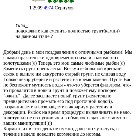
1
2909
4974
Серпухов
Yulia_
подскажите как сменить полностью грунт(камни)
на данном этапе.?
Добрый день и мои поздравления с отличными рыбками! Мы
с вами практически одновременно начали знакомство с
золотушками ))) Теперь это мои самые любимые рыбки )))
Заменить грунт очень легко. Возьмите большой крепкий
сачок и выньте им аккуратно старый грунт, не сливая воду.
Только декор уберите и растения на время замены. Пусть Вас
не беспокоит мутность воды - что-то уберется фильтром, что-
то провалится в новый грунт и поможет ему поскорее
"ожить". Далее засыпаете новый грунт (желательно
предварительно промыть его под проточной водой),
разравниваете и возвращаете в аквариум растения и
декорации. Рыбок на время процедуры вылавливать не надо,
золотушки не из пугливых и в обморок падать не станут от
ваших манипуляций )))
Кормить их в этот день не нужно, далее по чуть-чуть, в
течение недели доведите кормление до нормы.