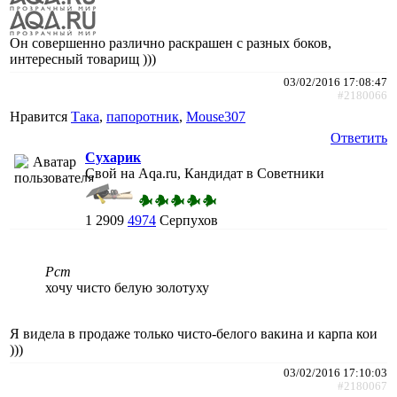
Он совершенно различно раскрашен с разных боков,
интересный товарищ )))
03/02/2016 17:08:47
#2180066
Нравится
Така
,
папоротник
,
Mouse307
Ответить
Сухарик
Свой на Aqa.ru, Кандидат в Советники
1
2909
4974
Серпухов
Рст
хочу чисто белую золотуху
Я видела в продаже только чисто-белого вакина и карпа кои
)))
03/02/2016 17:10:03
#2180067