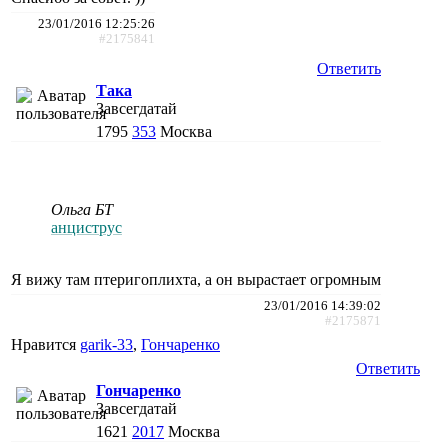
23/01/2016 12:25:26
#2175841
Ответить
Така
Завсегдатай
1795
353
Москва
Ольга БТ
анциструс
Я вижу там птеригоплихта, а он вырастает огромным
23/01/2016 14:39:02
#2175871
Нравится
garik-33
,
Гончаренко
Ответить
Гончаренко
Завсегдатай
1621
2017
Москва