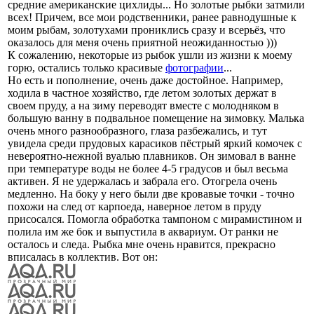
средние американские цихлиды... Но золотые рыбки затмили
всех! Причем, все мои родственники, ранее равнодушные к
моим рыбам, золотухами прониклись сразу и всерьёз, что
оказалось для меня очень приятной неожиданностью )))
К сожалению, некоторые из рыбок ушли из жизни к моему
горю, остались только красивые
фотографии
...
Но есть и пополнение, очень даже достойное. Например,
ходила в частное хозяйство, где летом золотых держат в
своем пруду, а на зиму переводят вместе с молодняком в
большую ванну в подвальное помещение на зимовку. Малька
очень много разнообразного, глаза разбежались, и тут
увидела среди прудовых карасиков пёстрый яркий комочек с
невероятно-нежной вуалью плавников. Он зимовал в ванне
при температуре воды не более 4-5 градусов и был весьма
активен. Я не удержалась и забрала его. Отогрела очень
медленно. На боку у него были две кровавые точки - точно
похожи на след от карпоеда, наверное летом в пруду
присосался. Помогла обработка тампоном с мирамистином и
полила им же бок и выпустила в аквариум. От ранки не
осталось и следа. Рыбка мне очень нравится, прекрасно
вписалась в коллектив. Вот он: