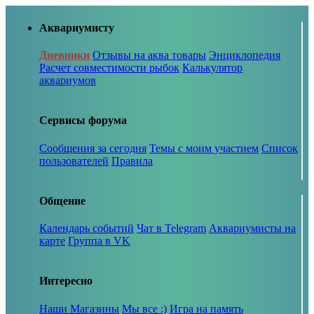
Аквариумисту
Дневники
Отзывы на аква товары
Энциклопедия
Расчет совместимости рыбок
Калькулятор
аквариумов
Сервисы форума
Сообщения за сегодня
Темы с моим участием
Список
пользователей
Правила
Общение
Календарь событий
Чат в Telegram
Аквариумисты на
карте
Группа в VK
Интересно
Наши Магазины
Мы все :)
Игра на память