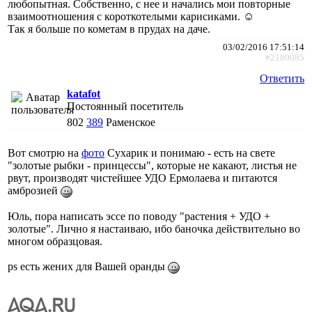
любопытная. Собственно, с нее и начались мои повторные
взаимоотношения с короткотелыми карисиками. ☺
Так я больше по кометам в прудах на даче.
03/02/2016 17:51:14
#2180085
Ответить
katafot
Постоянный посетитель
802
389
Раменское
Вот смотрю на
фото
Сухарик и понимаю - есть на свете
"золотые рыбки - принцессы", которые не какают, листья не
рвут, производят чистейшее УДО Ермолаева и питаются
амброзией
Юль, пора написать эссе по поводу "растения + УДО +
золотые". Лично я настаиваю, ибо баночка действительно во
многом образцовая.
ps есть жених для Вашей оранды