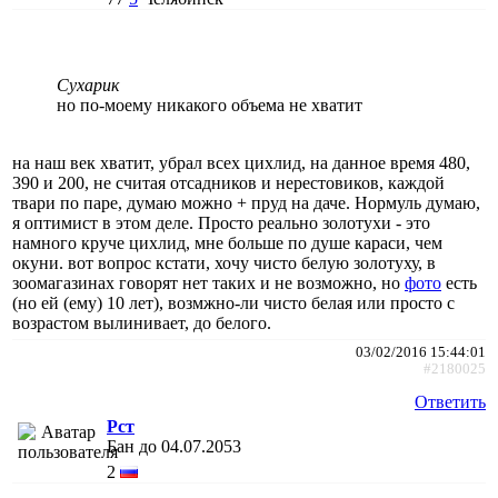
Сухарик
но по-моему никакого объема не хватит
на наш век хватит, убрал всех цихлид, на данное время 480,
390 и 200, не считая отсадников и нерестовиков, каждой
твари по паре, думаю можно + пруд на даче. Нормуль думаю,
я оптимист в этом деле. Просто реально золотухи - это
намного круче цихлид, мне больше по душе караси, чем
окуни. вот вопрос кстати, хочу чисто белую золотуху, в
зоомагазинах говорят нет таких и не возможно, но
фото
есть
(но ей (ему) 10 лет), возмжно-ли чисто белая или просто с
возрастом вылинивает, до белого.
03/02/2016 15:44:01
#2180025
Ответить
Рст
Бан до 04.07.2053
2