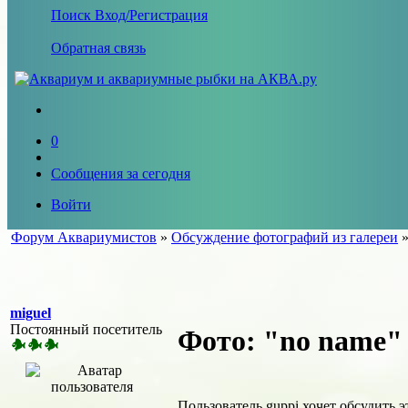
Поиск
Вход/Регистрация
Обратная связь
0
Сообщения за сегодня
Войти
Форум Аквариумистов
»
Обсуждение фотографий из галереи
miguel
Постоянный посетитель
Фото: "no name"
Пользователь guppi хочет обсудить 