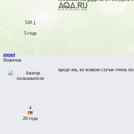
520
1
5 года
guppi
Новичок
вроде язь, во всяком случае очень п
4
20 года