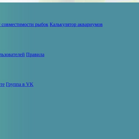
т совместимости рыбок
Калькулятор аквариумов
льзователей
Правила
те
Группа в VK