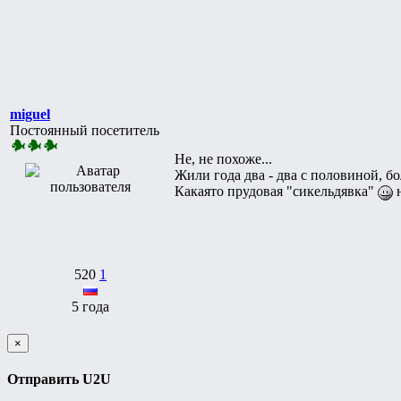
miguel
Постоянный посетитель
Не, не похоже...
Жили года два - два с половиной, бо
Какаято прудовая "сикельдявка"
520
1
5 года
×
Отправить U2U