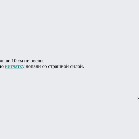
льше 10 см не росли.
но
нитчатку
лопали со страшной силой.