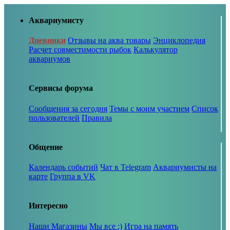
Аквариумисту
Дневники
Отзывы на аква товары
Энциклопедия
Расчет совместимости рыбок
Калькулятор
аквариумов
Сервисы форума
Сообщения за сегодня
Темы с моим участием
Список
пользователей
Правила
Общение
Календарь событий
Чат в Telegram
Аквариумисты на
карте
Группа в VK
Интересно
Наши Магазины
Мы все :)
Игра на память