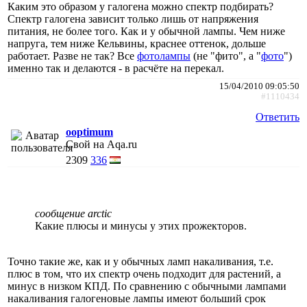
Каким это образом у галогена можно спектр подбирать?
Спектр галогена зависит только лишь от напряжения
питания, не более того. Как и у обычной лампы. Чем ниже
напруга, тем ниже Кельвины, краснее оттенок, дольше
работает. Разве не так? Все
фотолампы
(не "фито", а "
фото
")
именно так и делаются - в расчёте на перекал.
15/04/2010 09:05:50
#1110434
Ответить
ooptimum
Свой на Aqa.ru
2309
336
сообщение arctic
Какие плюсы и минусы у этих прожекторов.
Точно такие же, как и у обычных ламп накаливания, т.е.
плюс в том, что их спектр очень подходит для растений, а
минус в низком КПД. По сравнению с обычными лампами
накаливания галогеновые лампы имеют больший срок