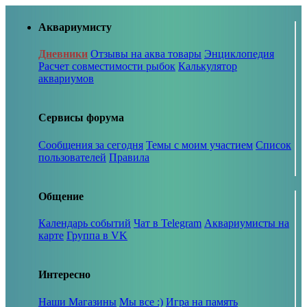
Аквариумисту
Дневники
Отзывы на аква товары
Энциклопедия
Расчет совместимости рыбок
Калькулятор
аквариумов
Сервисы форума
Сообщения за сегодня
Темы с моим участием
Список
пользователей
Правила
Общение
Календарь событий
Чат в Telegram
Аквариумисты на
карте
Группа в VK
Интересно
Наши Магазины
Мы все :)
Игра на память