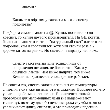
anatolst2
Каким это образом у галогена можно спектр
подбирать?
Подбором самого галогена
. Купил, поставил, если
краснит, то купил другого производителя. На GE. кстати,
было написано что то типа "натуральный свет" или что то
подобное, чем и соблазнился, хотя они стоили раза в 2
дороже китов на рынке. Но светили и вправду не плохо.
Спектр галогена зависит только лишь от
напряжения питания, не более того. Как и у
обычной лампы. Чем ниже напруга, тем ниже
Кельвины, краснее оттенок, дольше работает.
Не совсем так, спектр галогена зависит от температуры
спирали, а она уже зависит от напряжения. Подозреваю, что
у китов проблемы с технологией волочения тонкой
проволоки для маломощных ламп (не выдерживают
толщину), поэтому для обеспечения срока службы ламп они
увеличивают длину спирали, а это приводит к падению