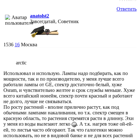
Ответить
anatolst2
Завсегдатай, Советник
1536
16
Москва
arctic
Использовал и использую. Лампы надо подбирать, как по
мощности, так и по производителю, у меня лучше всего
работали лампы от GE, спектр достаточно белый, хуже
Osram, и чувствительно желтее и срок службы меньше. Хуже
всего китайский нонейм, спектр почти красный и работают
не долго, лучше не связываться.
По росту растений - вполне прилично растут, как под
обычными лампами накаливания, но т.к. спектр смещен в
красную область, то растения стремятся расти в длинну. Эхи
у меня из воды вылезают легко
. А т.к. нагрев тоже ой-ей-
ей, то листья часто обгорают. Так что галогенки можно
использовать, но не в видовой банке и не для всех растений