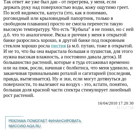
Так ответ же уже был дан - от перегрева, у меня, если
держать руку над поверхностью воды, кожу ощутимо греет.
По всей видимости, капуста (это, как я понимаю,
роговидный или крыловидный папортник, только в
свободном плавании) просто не смогла перенести такую
высокую температуру. Что есть "Кубыха" я не понял, но с ней
д.б. что то аналогичное. Ряска и риччия у меня в открытой
банке разрослись хорошо, в другой банке под покровным
стеклом хорошо росла
пистия
(а м.б. путаю, тоже в открытой.
И не то, что бы она вырастала большая и пушистая, для этого
нужна высокая влажность, а постоянно давала деток). И
большинство растений, которые я туда отсаживал временно
или на пмж, росли, начиная с болбитиса, что меня удивило, и
заканчивая тривиальными роталой и сагитарией (последняя,
правда, вытягивается). Ну и эхи, если могут дотянуться до
поверхности, то вылезают на воздух - это, кстати, понятно,
большая доля красной части спектра стимулирует линейный
рост растений.
16/04/2010 17:20:30
#1111738