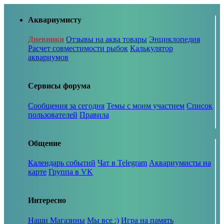
Аквариумисту
Дневники
Отзывы на аква товары
Энциклопедия
Расчет совместимости рыбок
Калькулятор
аквариумов
Сервисы форума
Сообщения за сегодня
Темы с моим участием
Список
пользователей
Правила
Общение
Календарь событий
Чат в Telegram
Аквариумисты на
карте
Группа в VK
Интересно
Наши Магазины
Мы все :)
Игра на память