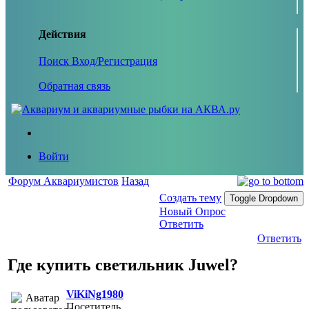
Действия
Поиск
Вход/Регистрация
Обратная связь
Войти
Форум Аквариумистов
Назад
Создать тему
Toggle Dropdown
Новый Опрос
Ответить
Ответить
Где купить светильник Juwel?
ViKiNg1980
Посетитель