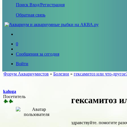
Поиск
Вход/Регистрация
Обратная связь
0
Сообщения за сегодня
Войти
Форум Аквариумистов
»
Болезни
»
гексамитоз или что-другое
kaluga
Посетитель
гексамитоз и
здравствуйте. помогите раз