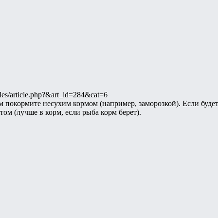
cles/article.php?&art_id=284&cat=6
м покормите несухим кормом (например, заморозкой). Если будет
ом (лучше в корм, если рыба корм берет).