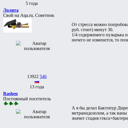
5 года
Лолита
Свой на Aqa.ru, Советник
От стресса можно попробова
руб. стоит) минут 30.
1/4 содержимого пузырька н
ничего не изменится, то пох
13922
546
13 года
Rashen
Постоянный посетитель
А я бы делал Бактопур Дирек
метранидозолом, а так ваны 
значит стадия гекса+бактери