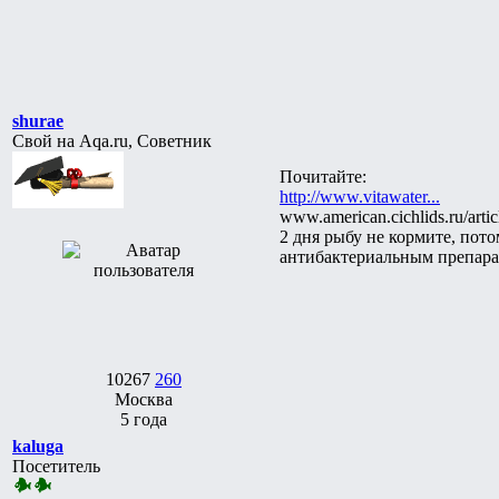
shurae
Свой на Aqa.ru, Советник
Почитайте:
http://www.vitawater...
www.american.cichlids.ru/arti
2 дня рыбу не кормите, пото
антибактериальным препарат
10267
260
Москва
5 года
kaluga
Посетитель