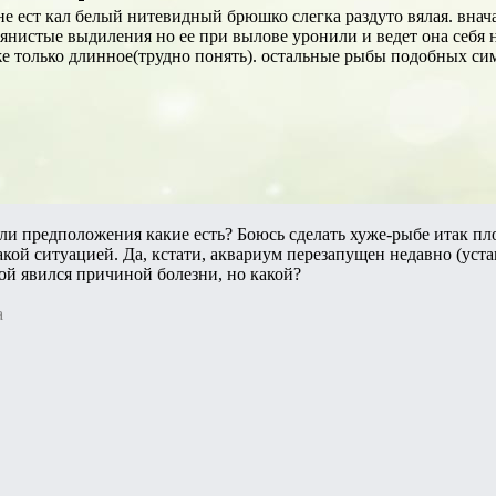
е ест кал белый нитевидный брюшко слегка раздуто вялая. внач
нистые выдиления но ее при вылове уронили и ведет она себя н
же только длинное(трудно понять). остальные рыбы подобных си
ли предположения какие есть? Боюсь сделать хуже-рыбе итак пло
такой ситуацией. Да, кстати, аквариум перезапущен недавно (уст
кой явился причиной болезни, но какой?
a