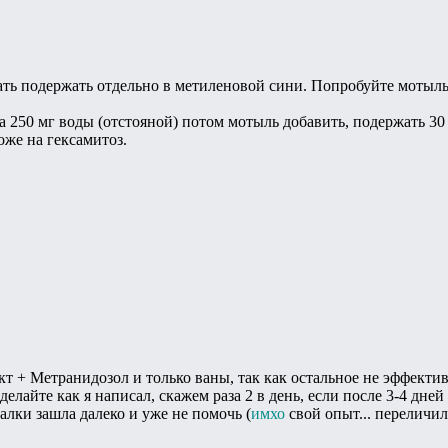
ть подержать отдельно в метиленовой сини. Попробуйте мотыль
а 250 мг воды (отстояной) потом мотыль добавить, подержать 3
оже на гексамитоз.
т + Метранидозол и только ваны, так как остальное не эффектив
делайте как я написал, скажем раза 2 в день, если после 3-4 дней
алки зашла далеко и уже не помочь (
имхо
свой опыт... переличил