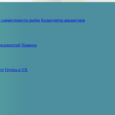
т совместимости рыбок
Калькулятор аквариумов
льзователей
Правила
те
Группа в VK