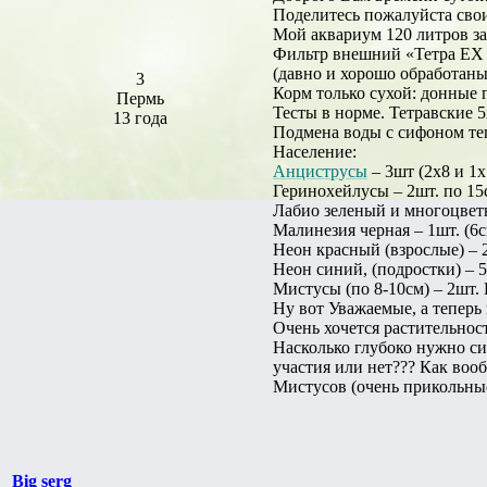
Поделитесь пожалуйста сво
Мой аквариум 120 литров зап
Фильтр внешний «Тетра ЕХ 7
(давно и хорошо обработаны
3
Корм только сухой: донные 
Пермь
Тесты в норме. Тетравские 5
13 года
Подмена воды с сифоном тепе
Население:
Анциструсы
– 3шт (2х8 и 1х
Геринохейлусы – 2шт. по 15
Лабио зеленый и многоцветны
Малинезия черная – 1шт. (6с
Неон красный (взрослые) – 
Неон синий, (подростки) – 
Мистусы (по 8-10см) – 2шт
Ну вот Уважаемые, а теперь
Очень хочется растительност
Насколько глубоко нужно си
участия или нет??? Как воо
Мистусов (очень прикольны
Big serg