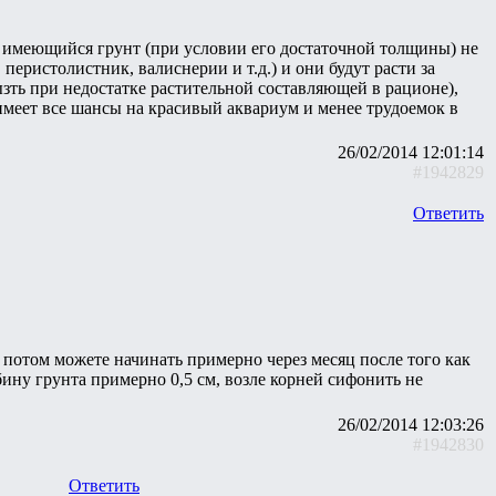
в имеющийся грунт (при условии его достаточной толщины) не
, перистолистник, валиснерии и т.д.) и они будут расти за
зть при недостатке растительной составляющей в рационе),
е имеет все шансы на красивый аквариум и менее трудоемок в
26/02/2014 12:01:14
#1942829
Ответить
 потом можете начинать примерно через месяц после того как
бину грунта примерно 0,5 см, возле корней сифонить не
26/02/2014 12:03:26
#1942830
Ответить