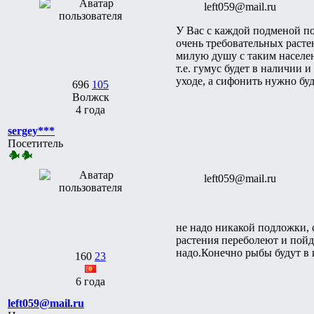
left059@mail.ru
У Вас с каждой подменой по
очень требовательных расте
милую душу с таким населе
т.е. гумус будет в наличии 
уходе, а сифонить нужно бу
696
105
Волжск
4 года
sergey***
Посетитель
left059@mail.ru
не надо никакой подложки, 
растения переболеют и пойду
надо.Конечно рыбы будут в 
160
23
6 года
left059@mail.ru