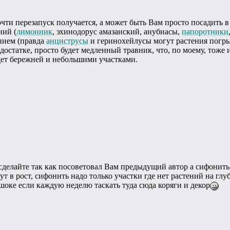
чти перезапуск получается, а может быть Вам просто посадить 
ний (
лимонник
, эхинодорус амазанский, анубиасы,
папоротники
нием (правда
анциструсы
и геринохейлусы могут растения погры
и достатке, просто будет медленный травник, что, по моему, тож
дет бережней и небольшими участками.
сделайте так как посоветовал Вам предыдущий автор а сифонить
т в рост, сифонить надо только участки где нет растений на глу
шоке если каждую неделю таскать туда сюда коряги и декор