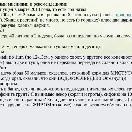
ими мнениями и рекомендациями.
ущен в марте 2013 года, то есть год назад.
00», Свет 2 лампы в крышке по 6 часов в сутки (чаще –
водоро
). Живых растений не много, но есть (в горшках) плюс два шари
гранулы, хлопья, дафния.
х1.
рь 40 литров в 2 недели, была раз в неделю, но у сомиков случ
12см, теперь с мальками штук восемь или десять).
см.
й по 1шт. (по 12-13см, у одного хвост, у другого все конечнос
м) Было две штуки, одна не пережила переезда из соленой воды 
2шт.
5 штук (брал 50 мальков, оказалось это живой корм для МИСТУС
. Когда брал, сказали, что они ВОДОРОСЛЕЕДЫ!!! Обманули))
 вопросы:
ь в банку, есть ли возможность подкладки питательных слоев гр
фонить грунт? Я вынимаю декор (коряги и гроты), сифоню на 1
бще сифонят травники? Если доверить мне, питательной среды (
е и здоровые на ЖИВОМ то корме) с удовольствием обменяю на