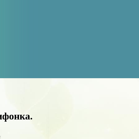
ифонка.
!