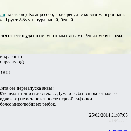
сли
на стекле). Компрессор, водогрей, две коряги мангр и наша
ка. Грунт 2-5мм натуральный, белый.
ался стресс (судя по пигментным пятнам). Решил менять реже.
ти красные)
в пресную(((
ОВ!!!
унта без перезапуска аквы?
00% педантично и до стекла. Думаю рыбы в шоке от моего
подложки) не останется после первой сифонки.
 более миролюбивых рыбок.
25/02/2014 21:07:05
#1942734