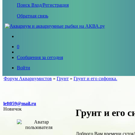
Поиск
Вход/Регистрация
Обратная связь
0
Сообщения за сегодня
Войти
Форум Аквариумистов
»
Грунт
»
Грунт и его сифонка.
left059@mail.ru
Новичок
Грунт и его с
Доброго Вам времени суток