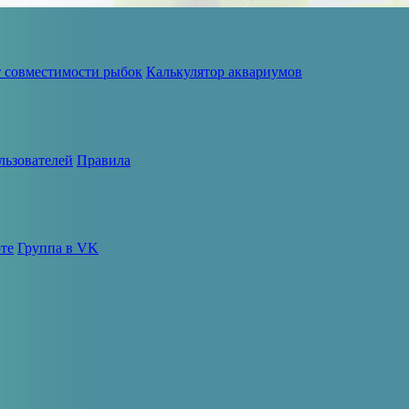
т совместимости рыбок
Калькулятор аквариумов
льзователей
Правила
те
Группа в VK