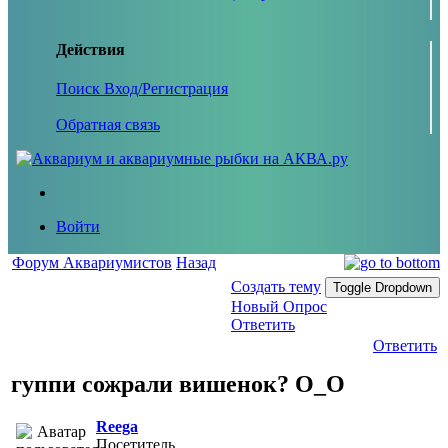
Действия
Поиск
Вход/Регистрация
Обратная связь
Войти
Форум Аквариумистов
Назад
Создать тему
Toggle Dropdown
Новый Опрос
Ответить
Ответить
гуппи сожрали вишенок? О_О
Reega
Посетитель