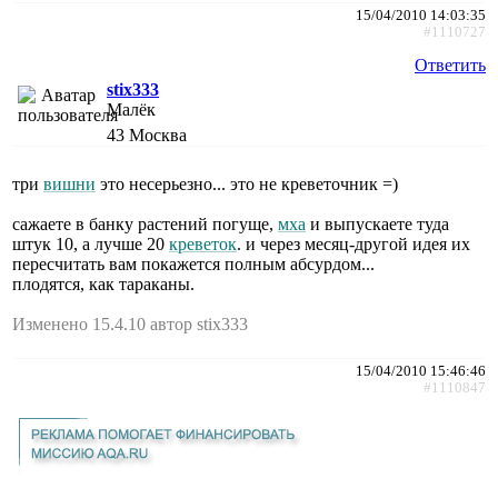
15/04/2010 14:03:35
#1110727
Ответить
stix333
Малёк
43
Москва
три
вишни
это несерьезно... это не креветочник =)
сажаете в банку растений погуще,
мха
и выпускаете туда
штук 10, а лучше 20
креветок
. и через месяц-другой идея их
пересчитать вам покажется полным абсурдом...
плодятся, как тараканы.
Изменено 15.4.10 автор stix333
15/04/2010 15:46:46
#1110847