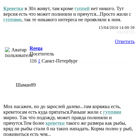
Креветки
в 30л живут, там кроме
гуппей
нет никого. Тут
версия есть что может полиняли и прячутся...Просто жили с
гуппями
, так те никакого интереса не проявляли к ним.
15/04/2010 14:00:59
#1110725
Ответить
Reega
Посетитель
116
1
Санкт-Петербург
Шаман89
Мох насажен, но до зарослей далеко...там коряжка есть,
креветосам есть куда прятаться.Раньше жили с
гуппями
мирно. Так что подожду, может правда полиняли и
прячутся.Тем более
креветки
такого же размера как рыбы,
вряд ли рыбы стали б на таких нападать. Корма полно у рыб,
поживиться есть чем...