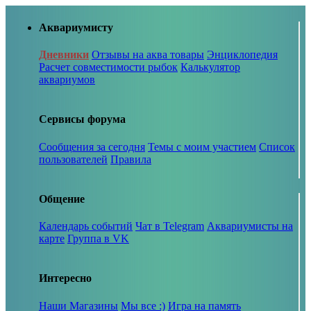
Аквариумисту
Дневники
Отзывы на аква товары
Энциклопедия
Расчет совместимости рыбок
Калькулятор
аквариумов
Сервисы форума
Сообщения за сегодня
Темы с моим участием
Список
пользователей
Правила
Общение
Календарь событий
Чат в Telegram
Аквариумисты на
карте
Группа в VK
Интересно
Наши Магазины
Мы все :)
Игра на память