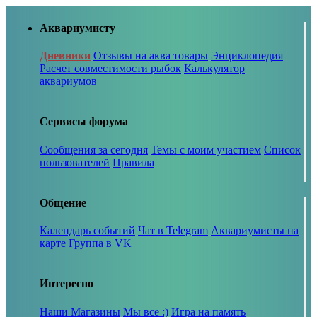
Аквариумисту
Дневники
Отзывы на аква товары
Энциклопедия
Расчет совместимости рыбок
Калькулятор
аквариумов
Сервисы форума
Сообщения за сегодня
Темы с моим участием
Список
пользователей
Правила
Общение
Календарь событий
Чат в Telegram
Аквариумисты на
карте
Группа в VK
Интересно
Наши Магазины
Мы все :)
Игра на память