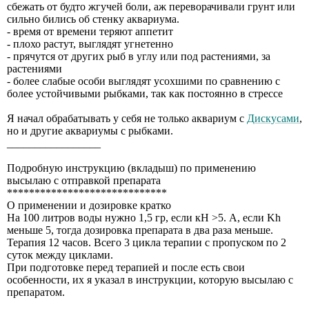
сбежать от будто жгучей боли, аж переворачивали грунт или
сильно бились об стенку аквариума.
- время от времени теряют аппетит
- плохо растут, выглядят угнетенно
- прячутся от других рыб в углу или под растениями, за
растениями
- более слабые особи выглядят усохшими по сравнению с
более устойчивыми рыбками, так как постоянно в стрессе
Я начал обрабатывать у себя не только аквариум с
Дискусами
,
но и другие аквариумы с рыбками.
_________________
Подробную инструкцию (вкладыш) по применению
высылаю с отправкой препарата
*****************************
О применении и дозировке кратко
На 100 литров воды нужно 1,5 гр, если кН >5. А, если Kh
меньше 5, тогда дозировка препарата в два раза меньше.
Терапия 12 часов. Всего 3 цикла терапии с пропуском по 2
суток между циклами.
При подготовке перед терапией и после есть свои
особенности, их я указал в инструкции, которую высылаю с
препаратом.