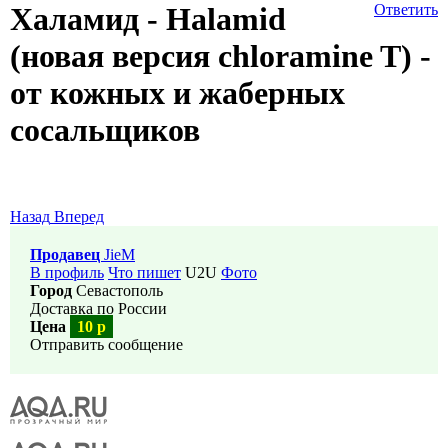
Халамид - Halamid
Ответить
(новая версия chloramine T) -
от кожных и жаберных
сосальщиков
Назад
Вперед
Продавец
JieM
В профиль
Что пишет
U2U
Фото
Город
Севастополь
Доставка по России
Цена
10 р
Отправить сообщение