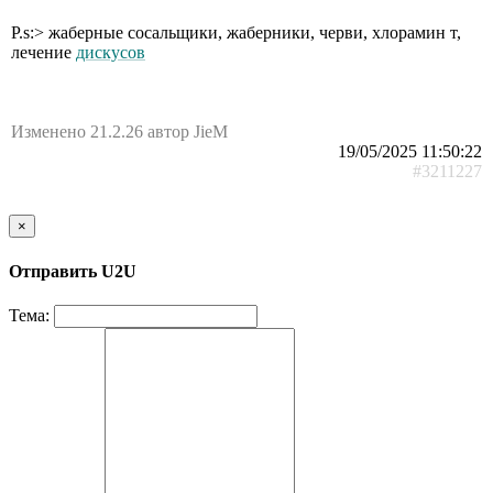
P.s:> жаберные сосальщики, жаберники, черви, хлорамин т,
лечение
дискусов
Изменено 21.2.26 автор JieM
19/05/2025 11:50:22
#3211227
×
Отправить U2U
Тема: