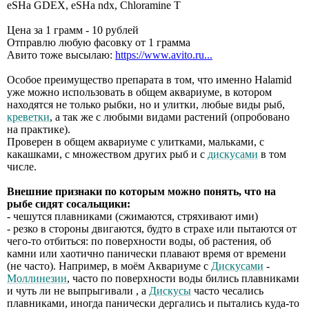
eSHa GDEX, еSНа ndх, Chloramine T
Цена за 1 грамм - 10 рублей
Отправлю любую фасовку от 1 грамма
Авито тоже высылаю:
https://www.avito.ru...
Особое преимущество препарата в том, что именно Halamid
уже можно использовать в общем аквариуме, в котором
находятся не только рыбки, но и улитки, любые виды рыб,
креветки
, а так же с любыми видами растений (опробовано
на практике).
Проверен в общем аквариуме с улитками, мальками, с
какашками, с множеством других рыб и с
дискусами
в том
числе.
Внешние признаки по которым можно понять, что на
рыбе сидят сосальщики:
- чешутся плавниками (сжимаются, стряхивают ими)
- резко в стороны двигаются, будто в страхе или пытаются от
чего-то отбиться: по поверхности воды, об растения, об
камни или хаотично панически плавают время от времени
(не часто). Например, в моём Аквариуме с
Дискусами
-
Моллинезии
, часто по поверхности воды бились плавниками
и чуть ли не выпрыгивали , а
Дискусы
часто чесались
плавниками, иногда панически дергались и пытались куда-то