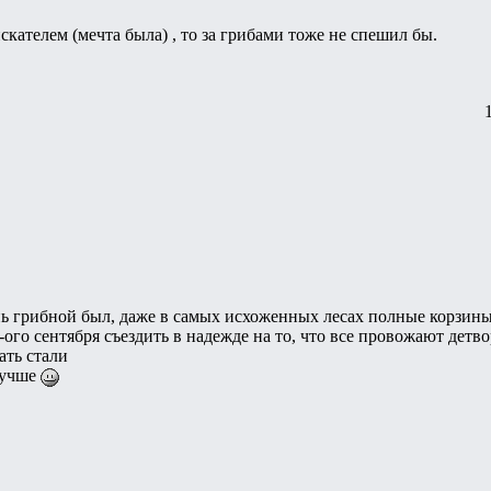
искателем (мечта была) , то за грибами тоже не спешил бы.
нь грибной был, даже в самых исхоженных лесах полные корзины
-ого сентября съездить в надежде на то, что все провожают детв
ать стали
лучше