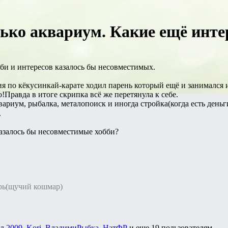
лько аквариум. Какие ещё инте
би и интересов казалось бы несовместимых.
тия по кёкусинкай-карате ходил парень который ещё и занимался 
!Правда в итоге скрипка всё же перетянула к себе.
вариум, рыбалка, металопоиск и иногда стройка(когда есть день
.
казалось бы несовместимые хобби?
орь(щучий кошмар)
л 2009
,
Kori
,
ВладимиРыбка
,
НатФР
и еще
19 пользователям