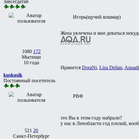
Завсегдатай
Игорь(щучий кошмар)
Жена увлечена и мне деваться некуд
1080
172
Мытищи
10 года
Нравится
DoraNi
,
Liza Delian
,
Aquadi
kuskusik
Постоянный посетитель
РВФ
это Вы в этом году набрали?
у нас в Ленобласти год плохой, воо
521
20
Санкт-Петербург