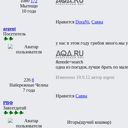
1080
172
Мытищи
10 года
Нравится
DoraNi
,
Савва
argent
Посетитель
у нас в этом году грибов много.мы 
&mode=search
одна из поездок.лучше брать по мале
Изменено 19.9.12 автор argent
226
8
Набережные Челны
7 года
Нравится
Савва
РВФ
Завсегдатай
Игорь(щучий кошмар)