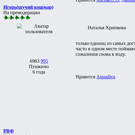
Игорь(щучий кошмар)
На премодерации
Наталья Хрипкова
только единиц из самых дос
часто в одном месте поймаю 
сожаления снова в воду.
6963
995
Пушкино
6 года
Нравится
Aquadiva
РВФ