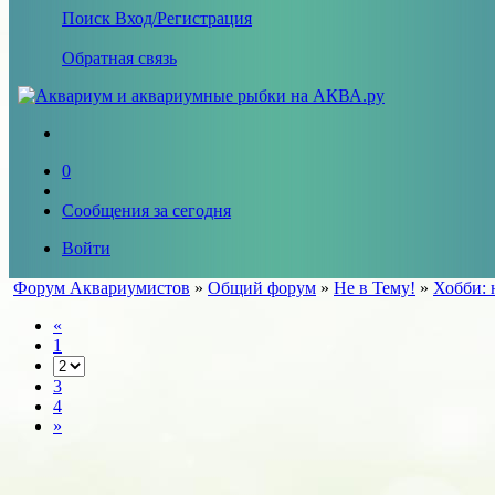
Поиск
Вход/Регистрация
Обратная связь
0
Сообщения за сегодня
Войти
Форум Аквариумистов
»
Общий форум
»
Не в Тему!
»
Хобби: 
«
1
3
4
»