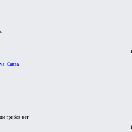
а.
va
,
Савва
бще грибов нет