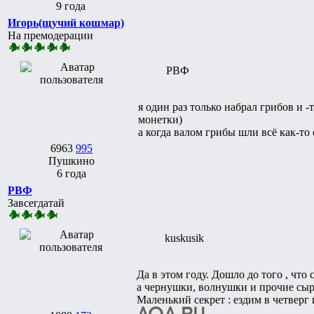
9 года
Игорь(щучий кошмар)
На премодерации
РВФ
я один раз только набрал грибов и -
монетки)
а когда валом грибы шли всё как-т
6963
995
Пушкино
6 года
РВФ
Завсегдатай
kuskusik
Да в этом году. Дошло до того , что
а чернушки, волнушки и прочие сыр
Маленький секрет : ездим в четверг 