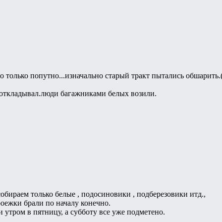
то только попутно...изначально старый тракт пытались обшарить.
о откладывал.люди багажниками белых возили.
 собираем только белые , подосиновики , подберезовики итд.,
оежки брали по началу конечно.
и утром в пятницу, а субботу все уже подметено.