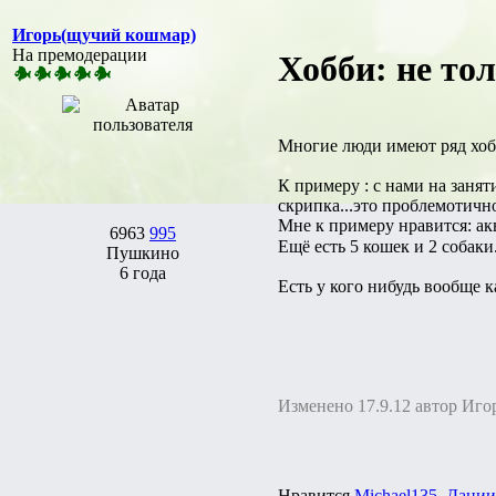
Игорь(щучий кошмар)
На премодерации
Хобби: не то
Многие люди имеют ряд хоб
К примеру : с нами на заня
скрипка...это проблемотично
Мне к примеру нравится: ак
6963
995
Ещё есть 5 кошек и 2 собаки
Пушкино
6 года
Есть у кого нибудь вообще 
Изменено 17.9.12 автор Иг
Нравится
Michael135
,
Дании