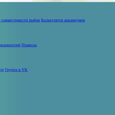
т совместимости рыбок
Калькулятор аквариумов
льзователей
Правила
те
Группа в VK