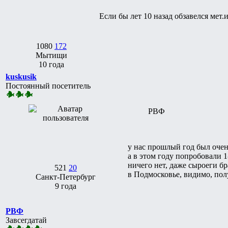
Если бы лет 10 назад обзавелся мет.
1080
172
Мытищи
10 года
kuskusik
Постоянный посетитель
РВФ
у нас прошлый год был оче
а в этом году попробовали 1
ничего нет, даже сыроеги бр
521
20
в Подмосковье, видимо, по
Санкт-Петербург
9 года
РВФ
Завсегдатай