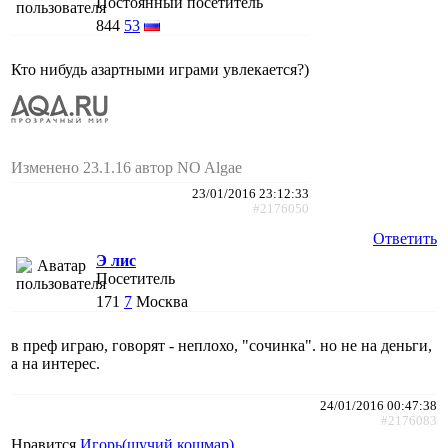
Постоянный посетитель
844
53
Кто нибудь азартными играми увлекается?)
Изменено 23.1.16 автор NO Algae
23/01/2016 23:12:33
#2176050
Ответить
Э лис
Посетитель
171
7
Москва
в преф играю, говорят - неплохо, "сочинка". но не на деньги,
а на интерес.
24/01/2016 00:47:38
#2176083
Нравится
Игорь(щучий кошмар)