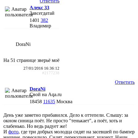
Ответить
Алекс 33
Завсегдатай
1401
382
Владимир
DoraNi
На 51 странице зверьё моё
27/01/2016 16:36:12
#2177238
Ответить
DoraNi
Свой на Aqa.ru
18458
11635
Москва
День уже заметно прибавился. Дело к оттепели. Слышу: за
окном синица поёт. Не просто "тенькает", а поёт, хоть и
слабенько. Но ведь радует же!
И
фото
, где три добрых молодца сидят на засевшей по бампер
машине, повеселило. Сидят, перекуривают, хохочут. Наши