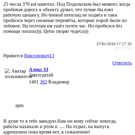
25 числа 370 км намотал. Под Подольском был момент, когда
пробивая дорогу к объекту думал, что лучше бы взял
рабочую шишигу. Но боевой пепелац не подвёл и таки
пробился через снежные перемёты, которые порой были по
лобовое. На полтора км ушёл почти час. Но пробился без
помощи лопаты))). Цепи творят чудеса)))
27/01/2016 17:17:35
#2177265
Нравится
Викторович13
Ответить
Алекс 33
Завсегдатай
1401
382
Владимир
apm
В душе то я тебе завидую.Нам ни кому сейчас некогда,
работы нахапали и ртом и ..... На отдых, на выпуск
адреналина пока время нет, к сожалению!