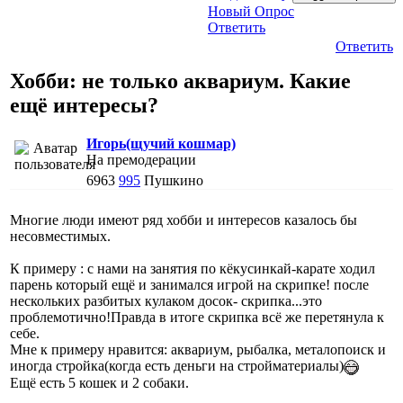
Новый Опрос
Ответить
Ответить
Хобби: не только аквариум. Какие
ещё интересы?
Игорь(щучий кошмар)
На премодерации
6963
995
Пушкино
Многие люди имеют ряд хобби и интересов казалось бы
несовместимых.
К примеру : с нами на занятия по кёкусинкай-карате ходил
парень который ещё и занимался игрой на скрипке! после
нескольких разбитых кулаком досок- скрипка...это
проблемотично!Правда в итоге скрипка всё же перетянула к
себе.
Мне к примеру нравится: аквариум, рыбалка, металопоиск и
иногда стройка(когда есть деньги на стройматериалы)
Ещё есть 5 кошек и 2 собаки.