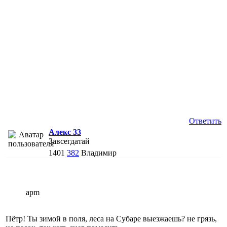
Ответить
Алекс 33
Завсегдатай
1401
382
Владимир
apm
Пётр! Ты зимой в поля, леса на Субаре выезжаешь? не грязь,