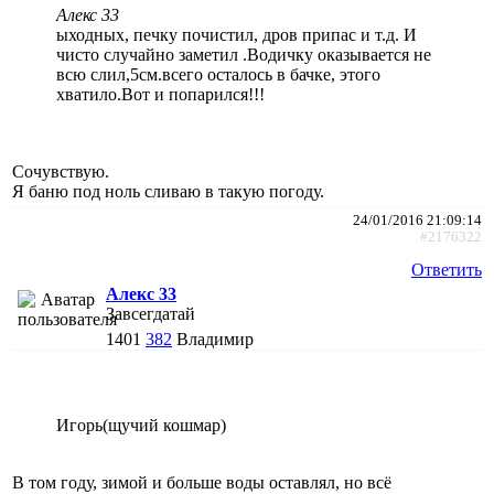
Алекс 33
ыходных, печку почистил, дров припас и т.д. И
чисто случайно заметил .Водичку оказывается не
всю слил,5см.всего осталось в бачке, этого
хватило.Вот и попарился!!!
Сочувствую.
Я баню под ноль сливаю в такую погоду.
24/01/2016 21:09:14
#2176322
Ответить
Алекс 33
Завсегдатай
1401
382
Владимир
Игорь(щучий кошмар)
В том году, зимой и больше воды оставлял, но всё