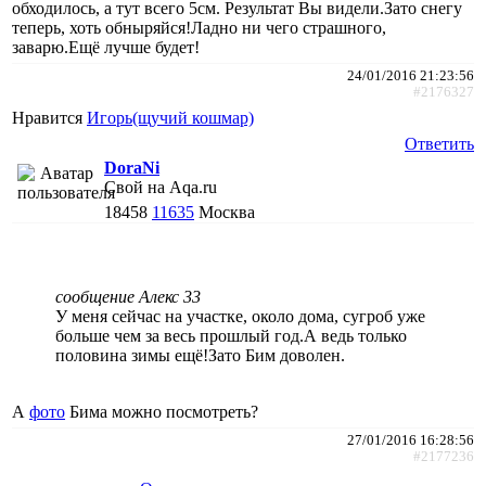
обходилось, а тут всего 5см. Результат Вы видели.Зато снегу
теперь, хоть обныряйся!Ладно ни чего страшного,
заварю.Ещё лучше будет!
24/01/2016 21:23:56
#2176327
Нравится
Игорь(щучий кошмар)
Ответить
DoraNi
Свой на Aqa.ru
18458
11635
Москва
сообщение Алекс 33
У меня сейчас на участке, около дома, сугроб уже
больше чем за весь прошлый год.А ведь только
половина зимы ещё!Зато Бим доволен.
А
фото
Бима можно посмотреть?
27/01/2016 16:28:56
#2177236