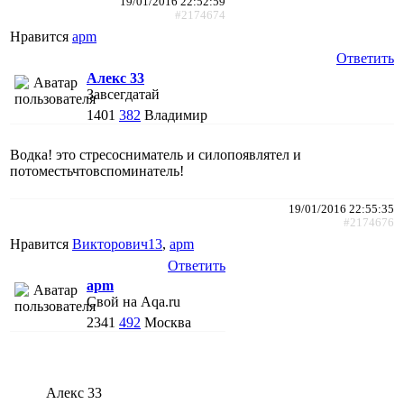
19/01/2016 22:52:59
#2174674
Нравится
apm
Ответить
Алекс 33
Завсегдатай
1401
382
Владимир
Водка! это стресосниматель и силопоявлятел и
потоместьчтовспоминатель!
19/01/2016 22:55:35
#2174676
Нравится
Викторович13
,
apm
Ответить
apm
Свой на Aqa.ru
2341
492
Москва
Алекс 33