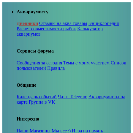
Аквариумисту
Дневники
Отзывы на аква товары
Энциклопедия
Расчет совместимости рыбок
Калькулятор
аквариумов
Сервисы форума
Сообщения за сегодня
Темы с моим участием
Список
пользователей
Правила
Общение
Календарь событий
Чат в Telegram
Аквариумисты на
карте
Группа в VK
Интересно
Наши Магазины
Мы все :)
Игра на память