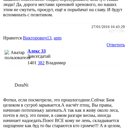
люди! Да, дороги местами хреновей хренового, но наших
этим не смутить, проедут, ещё и порыбачат на славу. И будут
вспоминать с позитивом.
27/01/2016 16:43:29
#2177241
Нравится
Викторович13
,
apm
Ответить
Алекс 33
Завсегдатай
1401
382
Владимир
DoraNi
Фотки, если посмотрели, это прошлогодние.Сейчас Бим
целиком в сугроб зарывается.А насчёт птиц, Вы правы,
начинаю потихоньку запевать.А так как я живу около леса,
почти в лесу, это пение, в самом разгаре весны, иногда
начинает надоедать.Поют ВСЕ кому не лень, складывается
ощущение как буд то бы стараются кто громче!!! А в целом,