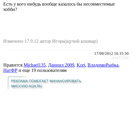
Есть у кого нибудь вообще казалось бы несовместимые
хобби?
Изменено 17.9.12 автор Игорь(щучий кошмар)
17/09/2012 10:35:50
#1672200
Нравится
Michael135
,
Даниил 2009
,
Kori
,
ВладимиРыбка
,
НатФР
и еще
19 пользователям