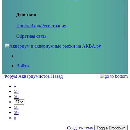
Действия
Поиск
Вход/Регистрация
Обратная связь
Войти
Форум Аквариумистов
Назад
«
55
56
58
59
»
Создать тему
Toggle Dropdown