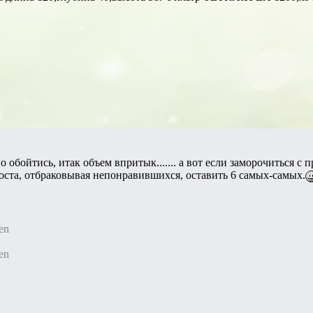
 обойтись, итак объем впритык....... а вот если заморочиться с п
роста, отбраковывая непонравившихся, оставить 6 самых-самых.
en
en