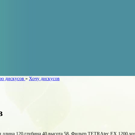
ию дискусов
»
Хочу дискусов
в
ы длина 120,глубина 40,высота 58. Фильтр TETRAtec EX 1200,хо