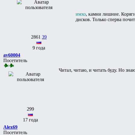
имхо
, камни лишние. Коряги
дисков. Только сперва почит
2861
39
9 года
av60004
Посетитель
Читал, читаю, и читать буду. Но зн
299
17 года
Alex69
Посетитель