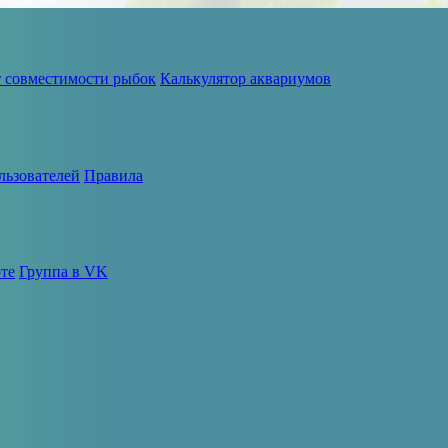
т совместимости рыбок
Калькулятор аквариумов
льзователей
Правила
те
Группа в VK