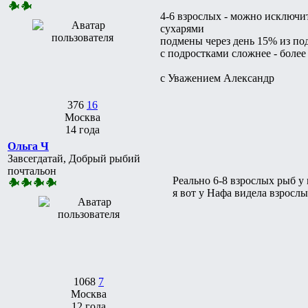
4-6 взрослых - можно исключи
сухарями
подмены через день 15% из по
с подростками сложнее - более
с Уважением Александр
376
16
Москва
14 года
Ольга Ч
Завсегдатай, Добрый рыбий
почтальон
Реально 6-8 взрослых рыб у 
я вот у Нафа видела взрослы
1068
7
Москва
12 года