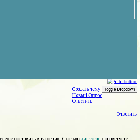
Создать тему
Toggle Dropdown
Новый Опрос
Ответить
Ответить
чу еще поставить внутреник. Сколько
дискусов
посоветуете