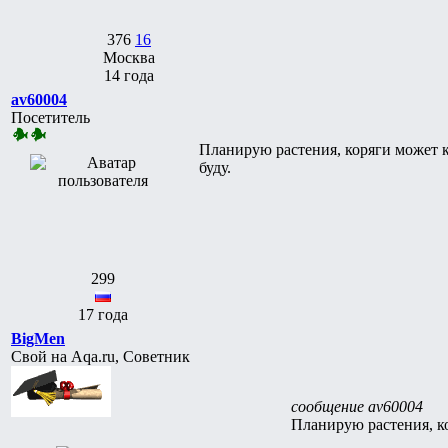
376
16
Москва
14 года
av60004
Посетитель
Планирую растения, коряги может 
буду.
299
17 года
BigMen
Свой на Aqa.ru, Советник
сообщение av60004
Планирую растения, к