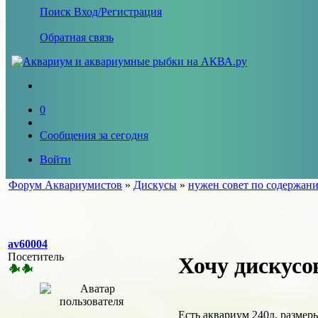
Поиск
Вход/Регистрация
Обратная связь
0
Сообщения за сегодня
Войти
Форум Аквариумистов
»
Дискусы
»
нужен совет по содержан
av60004
Посетитель
Хочу дискусо
Есть аквариум 240л, размер