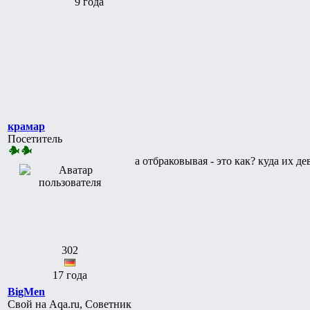
9 года
крамар
Посетитель
а отбраковывая - это как? куда их де
302
17 года
BigMen
Свой на Aqa.ru, Советник